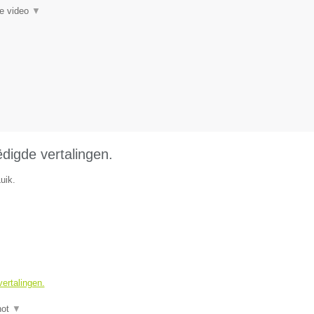
ie video
▼
ëdigde vertalingen.
uik.
vertalingen.
hot
▼