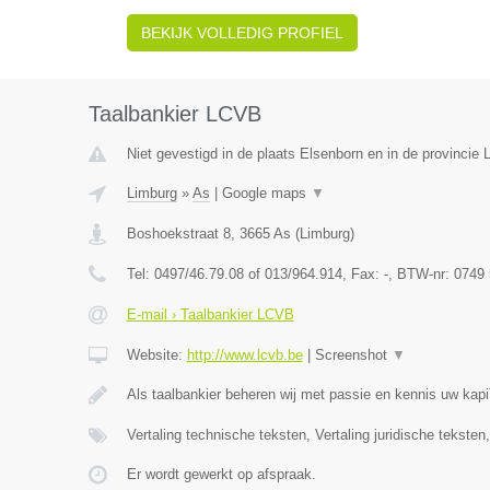
BEKIJK VOLLEDIG PROFIEL
Taalbankier LCVB
Niet gevestigd in de plaats Elsenborn en in de provincie L
Limburg
»
As
|
Google maps
▼
Boshoekstraat 8
,
3665
As
(
Limburg
)
Tel:
0497/46.79.08 of 013/964.914
, Fax:
-
, BTW-nr:
0749 
E-mail › Taalbankier LCVB
Website:
http://www.lcvb.be
|
Screenshot
▼
Als taalbankier beheren wij met passie en kennis uw kap
Vertaling technische teksten, Vertaling juridische teksten
Er wordt gewerkt op afspraak.