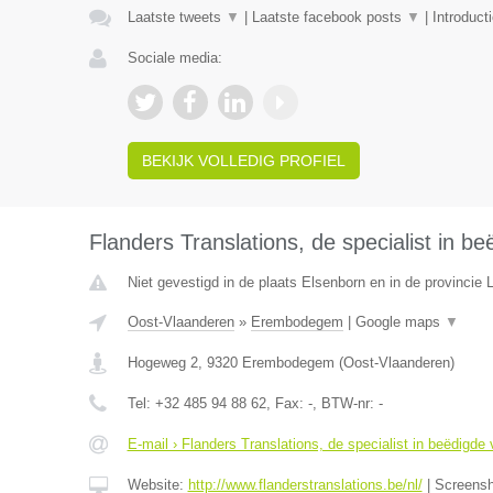
Laatste tweets
▼
|
Laatste facebook posts
▼
|
Introduct
Sociale media:
BEKIJK VOLLEDIG PROFIEL
Flanders Translations, de specialist in be
Niet gevestigd in de plaats Elsenborn en in de provincie L
Oost-Vlaanderen
»
Erembodegem
|
Google maps
▼
Hogeweg 2
,
9320
Erembodegem
(
Oost-Vlaanderen
)
Tel:
+32 485 94 88 62
, Fax:
-
, BTW-nr:
-
E-mail › Flanders Translations, de specialist in beëdigde 
Website:
http://www.flanderstranslations.be/nl/
|
Screens