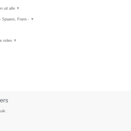
n uit alle
▼
 - Spaans, Frans -
▼
ie video
▼
ers
uik.