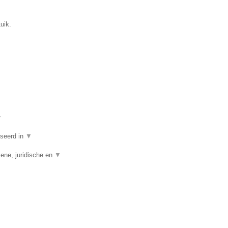
uik.
▼
iseerd in
▼
ene, juridische en
▼