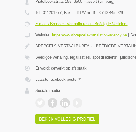
Pietelbeekstraat 155
,
3500
Hasselt
(
Limburg
)
Tel:
011201777
, Fax:
-
, BTW-nr:
BE 0730.445.929
E-mail › Brepoels Vertaalbureau - Beëdigde Vertalers
Website:
https://www.brepoels-translation-agency.be
|
Sc
BREPOELS VERTAALBUREAU - BEËDIGDE VERTALINGE
Beëdigde vertaling, legalisaties, apostilledienst, juridisch
Er wordt gewerkt op afspraak.
Laatste facebook posts
▼
Sociale media:
BEKIJK VOLLEDIG PROFIEL