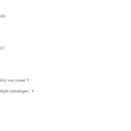
uik.
017
rieks) van zowel
▼
digde vertalingen,
▼