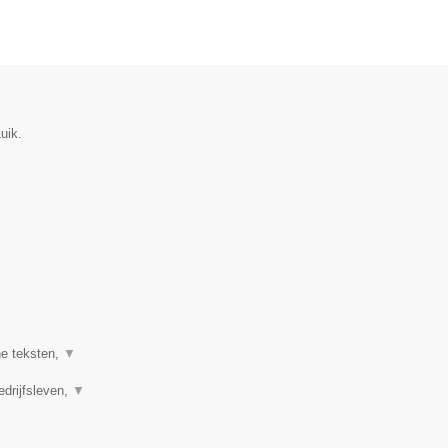
uik.
ne teksten,
▼
edrijfsleven,
▼