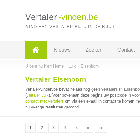
Vertaler
-vinden.be
VIND EEN VERTALER BIJ U IN DE BUURT!
Nieuws
Zoeken
Contact
U bent nu hier:
Home
»
Luik
»
Elsenborn
Vertaler Elsenborn
Vertaler-vinden.be bevat helaas nog geen
vertalers in Elsenb
(
vertaler Luik
). Voer bovenaan deze pagina uw postcode in voor d
contact met vertalers
om via één e-mail in contact te komen met
nu overige resultaten getoond.
1
2
3
4
5
»
»»