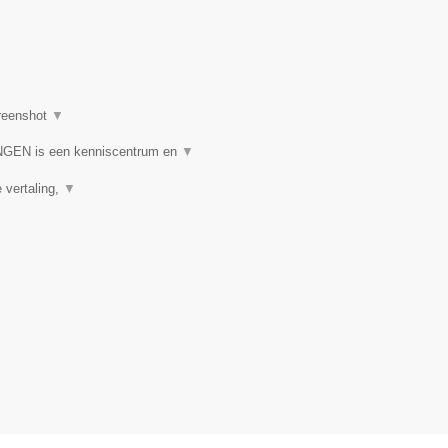
reenshot
▼
N is een kenniscentrum en
▼
e vertaling,
▼