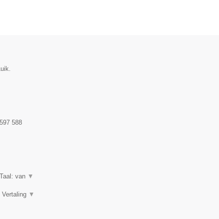
uik.
597 588
iTaal: van
▼
, Vertaling
▼