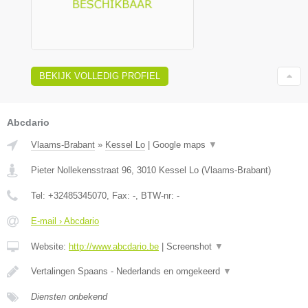
BEKIJK VOLLEDIG PROFIEL
Abcdario
Vlaams-Brabant
»
Kessel Lo
|
Google maps
▼
Pieter Nollekensstraat 96
,
3010
Kessel Lo
(
Vlaams-Brabant
)
Tel:
+32485345070
, Fax:
-
, BTW-nr:
-
E-mail › Abcdario
Website:
http://www.abcdario.be
|
Screenshot
▼
Vertalingen Spaans - Nederlands en omgekeerd
▼
Diensten onbekend