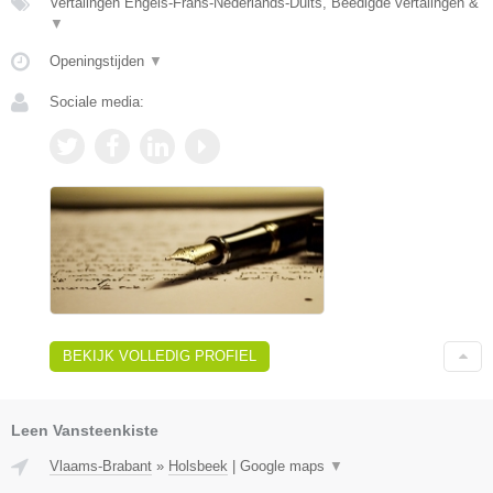
Vertalingen Engels-Frans-Nederlands-Duits, Beëdigde vertalingen &
▼
Openingstijden
▼
Sociale media:
BEKIJK VOLLEDIG PROFIEL
Leen Vansteenkiste
Vlaams-Brabant
»
Holsbeek
|
Google maps
▼