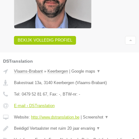
BEKIJK VOLLEDIG PROFIEL
DSTranslation
Vlaams-Brabant
»
Keerbergen
|
Google maps
▼
Bakestraat 13a
,
3140
Keerbergen
(
Vlaams-Brabant
)
Tel:
0479 52 81 67
, Fax:
-
, BTW-nr:
-
E-mail › DSTranslation
Website:
http://www.dstranslation.be
|
Screenshot
▼
Beëdigd Vertaalster met ruim 20 jaar ervaring
▼