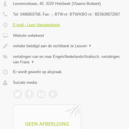
Leuvensebaan, 40
,
3220
Holsbeek
(
Vlaams-Brabant
)
Tel:
0486803768
, Fax:
-
, BTW-nr:
BTW/KBO nr.: BE0639572567
E-mail › Leen Vansteenkiste
Website onbekend
vertaler beëdigd aan de rechtbank te Leuven
▼
vertalingen van en naar EngelsNederlands/Arabisch, vertalingen
van Frans
▼
Er wordt gewerkt op afspraak.
Sociale media: