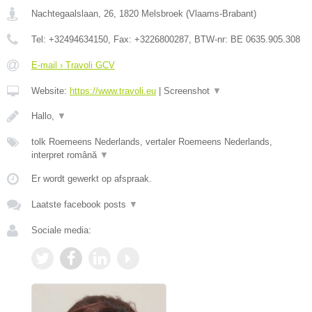
Nachtegaalslaan, 26
,
1820
Melsbroek
(
Vlaams-Brabant
)
Tel:
+32494634150
, Fax:
+3226800287
, BTW-nr:
BE 0635.905.308
E-mail › Travoli GCV
Website:
https://www.travoli.eu
|
Screenshot
▼
Hallo,
▼
tolk Roemeens Nederlands, vertaler Roemeens Nederlands,
interpret română
▼
Er wordt gewerkt op afspraak.
Laatste facebook posts
▼
Sociale media: