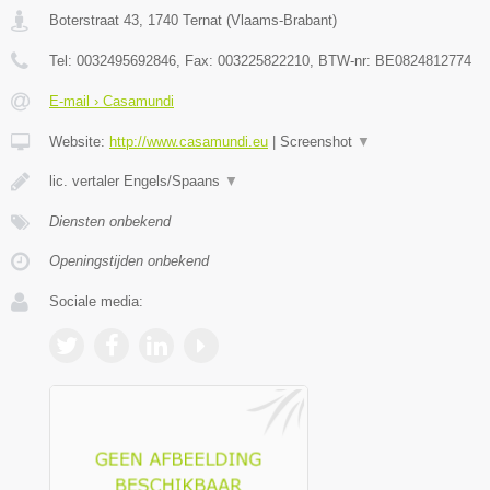
Boterstraat 43
,
1740
Ternat
(
Vlaams-Brabant
)
Tel:
0032495692846
, Fax:
003225822210
, BTW-nr:
BE0824812774
E-mail › Casamundi
Website:
http://www.casamundi.eu
|
Screenshot
▼
lic. vertaler Engels/Spaans
▼
Diensten onbekend
Openingstijden onbekend
Sociale media: