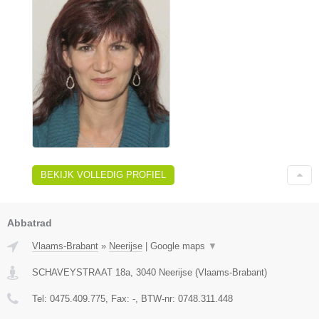
BEKIJK VOLLEDIG PROFIEL
Abbatrad
Vlaams-Brabant
»
Neerijse
|
Google maps
▼
SCHAVEYSTRAAT 18a
,
3040
Neerijse
(
Vlaams-Brabant
)
Tel:
0475.409.775
, Fax:
-
, BTW-nr:
0748.311.448