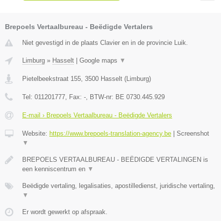
Brepoels Vertaalbureau - Beëdigde Vertalers
Niet gevestigd in de plaats Clavier en in de provincie Luik.
Limburg
»
Hasselt
|
Google maps
▼
Pietelbeekstraat 155
,
3500
Hasselt
(
Limburg
)
Tel:
011201777
, Fax:
-
, BTW-nr:
BE 0730.445.929
E-mail › Brepoels Vertaalbureau - Beëdigde Vertalers
Website:
https://www.brepoels-translation-agency.be
|
Screenshot
▼
BREPOELS VERTAALBUREAU - BEËDIGDE VERTALINGEN is
een kenniscentrum en
▼
Beëdigde vertaling, legalisaties, apostilledienst, juridische vertaling,
▼
Er wordt gewerkt op afspraak.