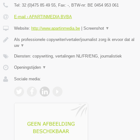
Tel:
32 (0)475 85 49 55
, Fax:
-
, BTW-nr:
BE 0454 953 061
E-mail › APARTINMEDIA BVBA
Website:
http://www.apartinmedia.be
|
Screenshot
▼
Als professionele copywriter/vertaler/journalist zorg ik ervoor dat al
uw
▼
Diensten: copywriting, vertalingen NL/FR/ENG, journalistiek
Openingstijden
▼
Sociale media: