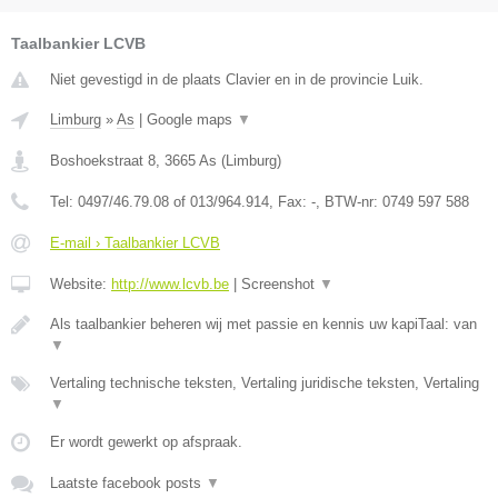
Taalbankier LCVB
Niet gevestigd in de plaats Clavier en in de provincie Luik.
Limburg
»
As
|
Google maps
▼
Boshoekstraat 8
,
3665
As
(
Limburg
)
Tel:
0497/46.79.08 of 013/964.914
, Fax:
-
, BTW-nr:
0749 597 588
E-mail › Taalbankier LCVB
Website:
http://www.lcvb.be
|
Screenshot
▼
Als taalbankier beheren wij met passie en kennis uw kapiTaal: van
▼
Vertaling technische teksten, Vertaling juridische teksten, Vertaling
▼
Er wordt gewerkt op afspraak.
Laatste facebook posts
▼