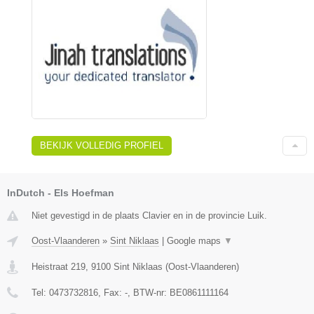
BEKIJK VOLLEDIG PROFIEL
InDutch - Els Hoefman
Niet gevestigd in de plaats Clavier en in de provincie Luik.
Oost-Vlaanderen
»
Sint Niklaas
|
Google maps
▼
Heistraat 219
,
9100
Sint Niklaas
(
Oost-Vlaanderen
)
Tel:
0473732816
, Fax:
-
, BTW-nr:
BE0861111164