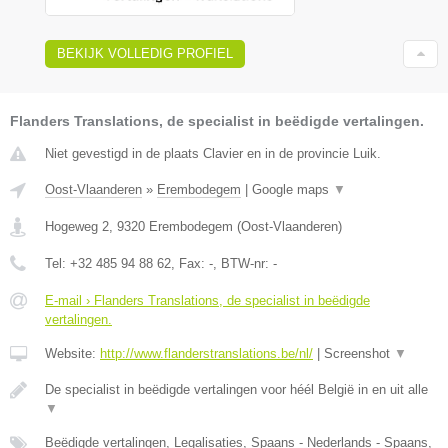
BEKIJK VOLLEDIG PROFIEL
Flanders Translations, de specialist in beëdigde vertalingen.
Niet gevestigd in de plaats Clavier en in de provincie Luik.
Oost-Vlaanderen
»
Erembodegem
|
Google maps
▼
Hogeweg 2
,
9320
Erembodegem
(
Oost-Vlaanderen
)
Tel:
+32 485 94 88 62
, Fax:
-
, BTW-nr:
-
E-mail › Flanders Translations, de specialist in beëdigde
vertalingen.
Website:
http://www.flanderstranslations.be/nl/
|
Screenshot
▼
De specialist in beëdigde vertalingen voor héél België in en uit alle
▼
Beëdigde vertalingen, Legalisaties, Spaans - Nederlands - Spaans,