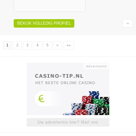
BEKIJK VOLLEDIG PROFIEL
1
2
3
4
5
»
»»
Uw advertentie hier? Mail ons