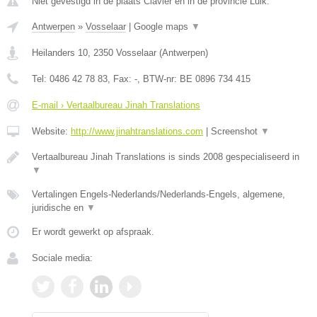
Niet gevestigd in de plaats Clavier en in de provincie Luik.
Antwerpen
»
Vosselaar
|
Google maps
▼
Heilanders 10
,
2350
Vosselaar
(
Antwerpen
)
Tel:
0486 42 78 83
, Fax:
-
, BTW-nr:
BE 0896 734 415
E-mail › Vertaalbureau Jinah Translations
Website:
http://www.jinahtranslations.com
|
Screenshot
▼
Vertaalbureau Jinah Translations is sinds 2008 gespecialiseerd in
▼
Vertalingen Engels-Nederlands/Nederlands-Engels, algemene,
juridische en
▼
Er wordt gewerkt op afspraak.
Sociale media: