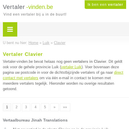
Ik ben een
vertaler
Vertaler
-vinden.be
Vind een vertaler bij u in de buurt!
U bent nu hier:
Home
»
Luik
»
Clavier
Vertaler Clavier
Vertaler-vinden.be bevat helaas nog geen
vertalers in Clavier
. Dit geldt
ook voor de gehele provincie Luik (
vertaler Luik
). Voer bovenaan deze
pagina uw postcode in voor de dichtstbijzijnde vertalers of ga naar
direct
contact met vertalers
om via één e-mail in contact te komen met
meerdere vertalers tegelijk. Hieronder worden nu overige resultaten
getoond.
1
2
3
4
5
»
»»
Vertaalbureau Jinah Translations