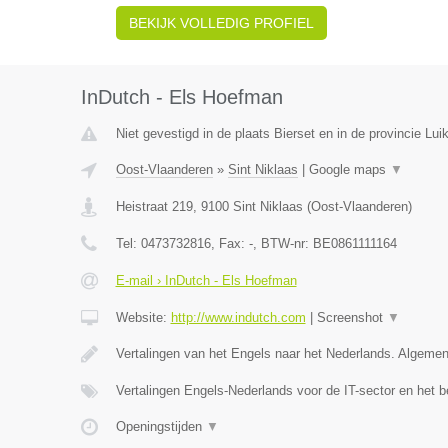
BEKIJK VOLLEDIG PROFIEL
InDutch - Els Hoefman
Niet gevestigd in de plaats Bierset en in de provincie Luik
Oost-Vlaanderen
»
Sint Niklaas
|
Google maps
▼
Heistraat 219
,
9100
Sint Niklaas
(
Oost-Vlaanderen
)
Tel:
0473732816
, Fax:
-
, BTW-nr:
BE0861111164
E-mail › InDutch - Els Hoefman
Website:
http://www.indutch.com
|
Screenshot
▼
Vertalingen van het Engels naar het Nederlands. Algeme
Vertalingen Engels-Nederlands voor de IT-sector en het b
Openingstijden
▼