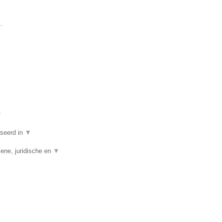
.
▼
iseerd in
▼
ene, juridische en
▼