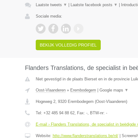
Laatste tweets
▼
|
Laatste facebook posts
▼
|
Introduct
Sociale media:
BEKIJK VOLLEDIG PROFIEL
Flanders Translations, de specialist in be
Niet gevestigd in de plaats Bierset en in de provincie Luik
Oost-Vlaanderen
»
Erembodegem
|
Google maps
▼
Hogeweg 2
,
9320
Erembodegem
(
Oost-Vlaanderen
)
Tel:
+32 485 94 88 62
, Fax:
-
, BTW-nr:
-
E-mail › Flanders Translations, de specialist in beëdigde 
Website:
http://www.flanderstranslations.be/nl/
|
Screens