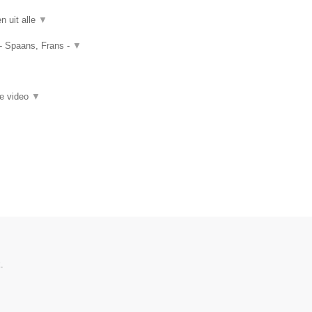
n uit alle
▼
 - Spaans, Frans -
▼
ie video
▼
.