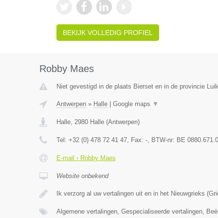
BEKIJK VOLLEDIG PROFIEL
Robby Maes
Niet gevestigd in de plaats Bierset en in de provincie Luik
Antwerpen
»
Halle
|
Google maps
▼
Halle
,
2980
Halle
(
Antwerpen
)
Tel:
+32 (0) 478 72 41 47
, Fax:
-
, BTW-nr:
BE 0880.671.
E-mail › Robby Maes
Website onbekend
Ik verzorg al uw vertalingen uit en in het Nieuwgrieks (G
Algemene vertalingen, Gespecialiseerde vertalingen, Beë