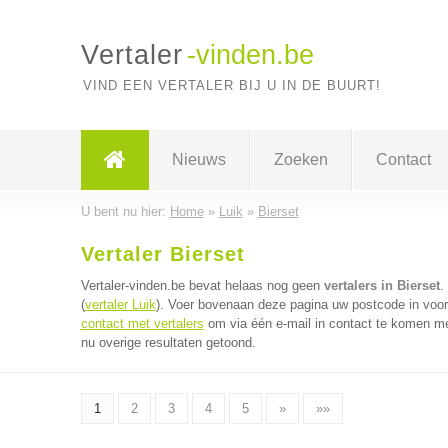
Vertaler
-vinden.be
VIND EEN VERTALER BIJ U IN DE BUURT!
Nieuws
Zoeken
Contact
U bent nu hier:
Home
»
Luik
»
Bierset
Vertaler Bierset
Vertaler-vinden.be bevat helaas nog geen
vertalers in Bierset
.
(
vertaler Luik
). Voer bovenaan deze pagina uw postcode in voor d
contact met vertalers
om via één e-mail in contact te komen met
nu overige resultaten getoond.
1
2
3
4
5
»
»»