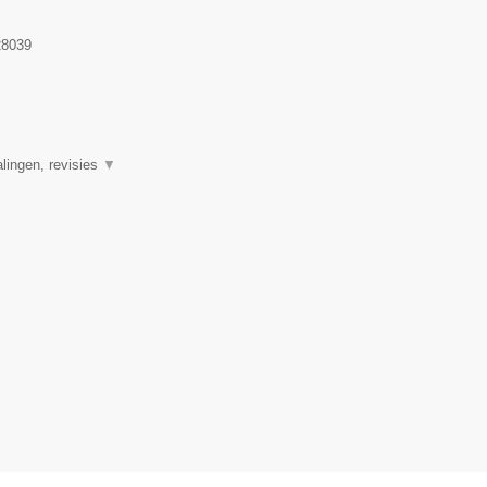
8039
alingen, revisies
▼