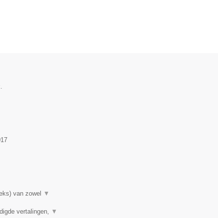
.
017
rieks) van zowel
▼
digde vertalingen,
▼