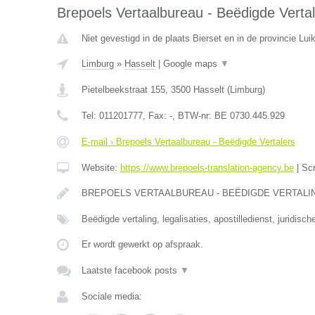
Brepoels Vertaalbureau - Beëdigde Vertal
Niet gevestigd in de plaats Bierset en in de provincie Luik
Limburg
»
Hasselt
|
Google maps
▼
Pietelbeekstraat 155
,
3500
Hasselt
(
Limburg
)
Tel:
011201777
, Fax:
-
, BTW-nr:
BE 0730.445.929
E-mail › Brepoels Vertaalbureau - Beëdigde Vertalers
Website:
https://www.brepoels-translation-agency.be
|
Sc
BREPOELS VERTAALBUREAU - BEËDIGDE VERTALINGE
Beëdigde vertaling, legalisaties, apostilledienst, juridisch
Er wordt gewerkt op afspraak.
Laatste facebook posts
▼
Sociale media: