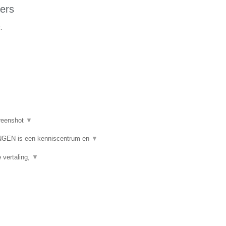
ers
.
reenshot
▼
N is een kenniscentrum en
▼
e vertaling,
▼