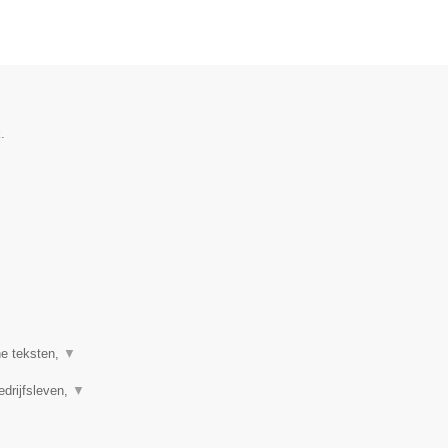
.
ne teksten,
▼
edrijfsleven,
▼