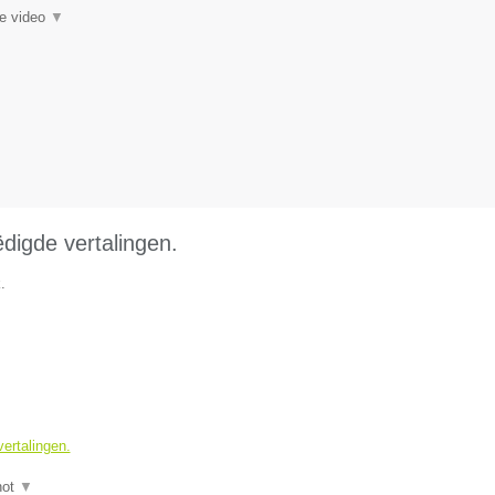
ie video
▼
ëdigde vertalingen.
.
vertalingen.
hot
▼