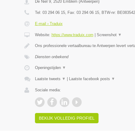
De Niel 9
,
2520
Emblem
(
Antwerpen
)
Tel:
03 294 06 15
, Fax:
03 294 06 15
, BTW-nr:
BE083542
E-mail › Traduix
Website:
https://www.traduix.com
|
Screenshot
▼
Ons professionele vertaalbureau te Antwerpen levert vert
Diensten onbekend
Openingstijden
▼
Laatste tweets
▼
|
Laatste facebook posts
▼
Sociale media:
BEKIJK VOLLEDIG PROFIEL