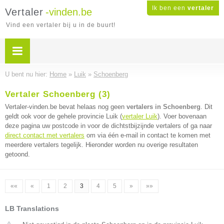
Ik ben een
vertaler
Vertaler
-vinden.be
Vind een vertaler bij u in de buurt!
U bent nu hier:
Home
»
Luik
»
Schoenberg
Vertaler Schoenberg (3)
Vertaler-vinden.be bevat helaas nog geen
vertalers in Schoenberg
. Dit
geldt ook voor de gehele provincie Luik (
vertaler Luik
). Voer bovenaan
deze pagina uw postcode in voor de dichtstbijzijnde vertalers of ga naar
direct contact met vertalers
om via één e-mail in contact te komen met
meerdere vertalers tegelijk. Hieronder worden nu overige resultaten
getoond.
««
«
1
2
3
4
5
»
»»
LB Translations