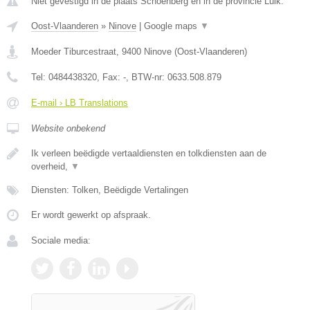
Niet gevestigd in de plaats Schoenberg en in de provincie Luik.
Oost-Vlaanderen
»
Ninove
|
Google maps
▼
Moeder Tiburcestraat
,
9400
Ninove
(
Oost-Vlaanderen
)
Tel:
0484438320
, Fax:
-
, BTW-nr:
0633.508.879
E-mail › LB Translations
Website onbekend
Ik verleen beëdigde vertaaldiensten en tolkdiensten aan de
overheid,
▼
Diensten: Tolken, Beëdigde Vertalingen
Er wordt gewerkt op afspraak.
Sociale media: