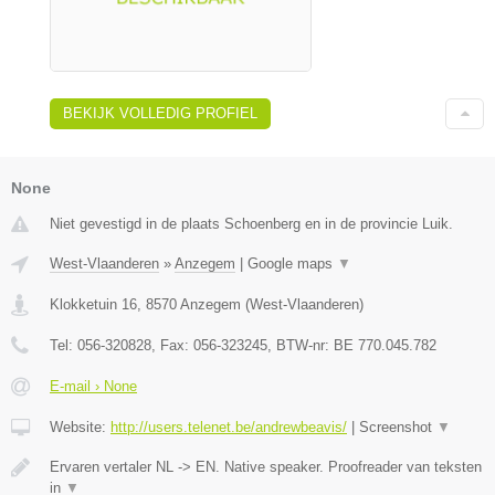
BEKIJK VOLLEDIG PROFIEL
None
Niet gevestigd in de plaats Schoenberg en in de provincie Luik.
West-Vlaanderen
»
Anzegem
|
Google maps
▼
Klokketuin 16
,
8570
Anzegem
(
West-Vlaanderen
)
Tel:
056-320828
, Fax:
056-323245
, BTW-nr:
BE 770.045.782
E-mail › None
Website:
http://users.telenet.be/andrewbeavis/
|
Screenshot
▼
Ervaren vertaler NL -> EN. Native speaker. Proofreader van teksten
in
▼