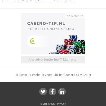
Uw advertentie hier? Mail ons
Ik kwam, ik zocht, ik vond - Julius Caesar / 47 v.Chr. ;)
©
JBB Media
|
Privacy