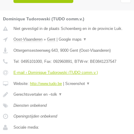
Dominique Tudorowski (TUDO comm.v.)
Niet gevestigd in de plaats Schoenberg en in de provincie Luik.
Oost-Vlaanderen
»
Gent
|
Google maps
▼
Ottergemsesteenweg 643
,
9000
Gent
(
Oost-Vlaanderen
)
Tel:
0495101000
, Fax:
092960891
, BTW-nr:
BE0841237547
E-mail › Dominique Tudorowski (TUDO comm.v.)
Website:
http://www.tudo.be
|
Screenshot
▼
Gerechtsvertaler en –tolk
▼
Diensten onbekend
Openingstijden onbekend
Sociale media: