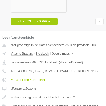
BEKIJK VOLLEDIG PROFIEL
Leen Vansteenkiste
Niet gevestigd in de plaats Schoenberg en in de provincie Luik.
Vlaams-Brabant
»
Holsbeek
|
Google maps
▼
Leuvensebaan, 40
,
3220
Holsbeek
(
Vlaams-Brabant
)
Tel:
0486803768
, Fax:
-
, BTW-nr:
BTW/KBO nr.: BE0639572567
E-mail › Leen Vansteenkiste
Website onbekend
vertaler beëdigd aan de rechtbank te Leuven
▼
vertalingen van en naar EngelsNederlands/Arabisch, vertalingen