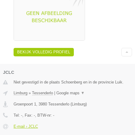
BEKIJK VOLLEDIG PROFIEL
JCLC
Niet gevestigd in de plaats Schoenberg en in de provincie Luik.
Limburg
»
Tessenderlo
|
Google maps
▼
Groenpoort 1
,
3980
Tessenderlo
(
Limburg
)
Tel:
-
, Fax:
-
, BTW-nr:
-
E-mail › JCLC