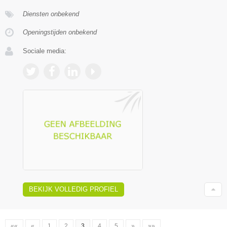
Diensten onbekend
Openingstijden onbekend
Sociale media:
BEKIJK VOLLEDIG PROFIEL
««
«
1
2
3
4
5
»
»»