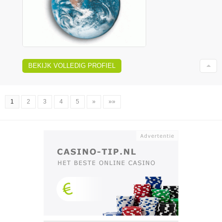
BEKIJK VOLLEDIG PROFIEL
1
2
3
4
5
»
»»