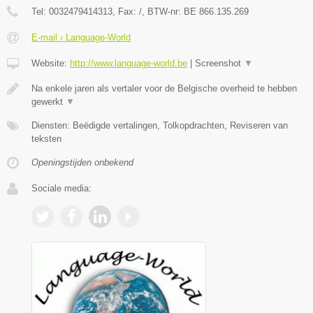
Tel:
0032479414313
, Fax:
/
, BTW-nr:
BE 866.135.269
E-mail › Language-World
Website:
http://www.language-world.be
|
Screenshot
▼
Na enkele jaren als vertaler voor de Belgische overheid te hebben
gewerkt
▼
Diensten: Beëdigde vertalingen, Tolkopdrachten, Reviseren van
teksten
Openingstijden onbekend
Sociale media: