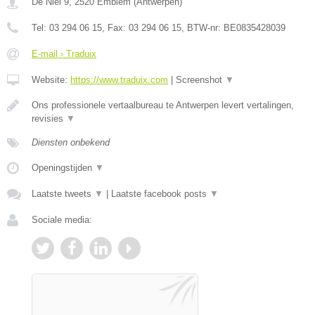
De Niel 9
,
2520
Emblem
(
Antwerpen
)
Tel:
03 294 06 15
, Fax:
03 294 06 15
, BTW-nr:
BE0835428039
E-mail › Traduix
Website:
https://www.traduix.com
|
Screenshot
▼
Ons professionele vertaalbureau te Antwerpen levert vertalingen,
revisies
▼
Diensten onbekend
Openingstijden
▼
Laatste tweets
▼
|
Laatste facebook posts
▼
Sociale media: