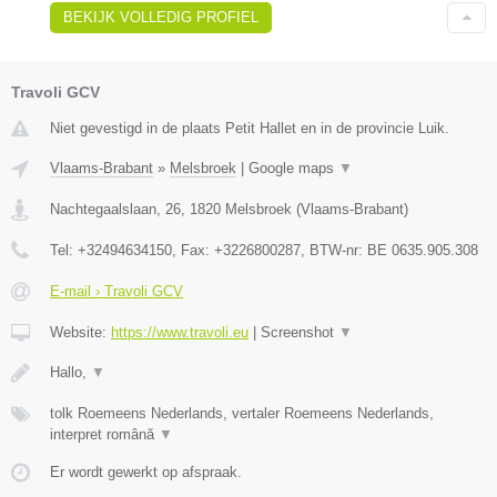
BEKIJK VOLLEDIG PROFIEL
Travoli GCV
Niet gevestigd in de plaats Petit Hallet en in de provincie Luik.
Vlaams-Brabant
»
Melsbroek
|
Google maps
▼
Nachtegaalslaan, 26
,
1820
Melsbroek
(
Vlaams-Brabant
)
Tel:
+32494634150
, Fax:
+3226800287
, BTW-nr:
BE 0635.905.308
E-mail › Travoli GCV
Website:
https://www.travoli.eu
|
Screenshot
▼
Hallo,
▼
tolk Roemeens Nederlands, vertaler Roemeens Nederlands,
interpret română
▼
Er wordt gewerkt op afspraak.