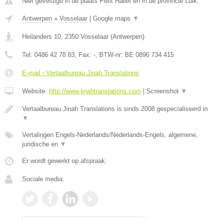
Niet gevestigd in de plaats Petit Hallet en in de provincie Luik.
Antwerpen
»
Vosselaar
|
Google maps
▼
Heilanders 10
,
2350
Vosselaar
(
Antwerpen
)
Tel:
0486 42 78 83
, Fax:
-
, BTW-nr:
BE 0896 734 415
E-mail › Vertaalbureau Jinah Translations
Website:
http://www.jinahtranslations.com
|
Screenshot
▼
Vertaalbureau Jinah Translations is sinds 2008 gespecialiseerd in
▼
Vertalingen Engels-Nederlands/Nederlands-Engels, algemene,
juridische en
▼
Er wordt gewerkt op afspraak.
Sociale media: