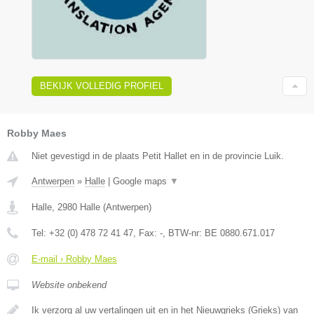
BEKIJK VOLLEDIG PROFIEL
Robby Maes
Niet gevestigd in de plaats Petit Hallet en in de provincie Luik.
Antwerpen
»
Halle
|
Google maps
▼
Halle
,
2980
Halle
(
Antwerpen
)
Tel:
+32 (0) 478 72 41 47
, Fax:
-
, BTW-nr:
BE 0880.671.017
E-mail › Robby Maes
Website onbekend
Ik verzorg al uw vertalingen uit en in het Nieuwgrieks (Grieks) van