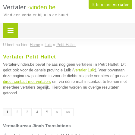
Ik ben een
vertaler
Vertaler
-vinden.be
Vind een vertaler bij u in de buurt!
U bent nu hier:
Home
»
Luik
»
Petit Hallet
Vertaler Petit Hallet
Vertaler-vinden.be bevat helaas nog geen
vertalers in Petit Hallet
. Dit
geldt ook voor de gehele provincie Luik (
vertaler Luik
). Voer bovenaan
deze pagina uw postcode in voor de dichtstbijzijnde vertalers of ga naar
direct contact met vertalers
om via één e-mail in contact te komen met
meerdere vertalers tegelijk. Hieronder worden nu overige resultaten
getoond.
1
2
3
4
5
»
»»
Vertaalbureau Jinah Translations