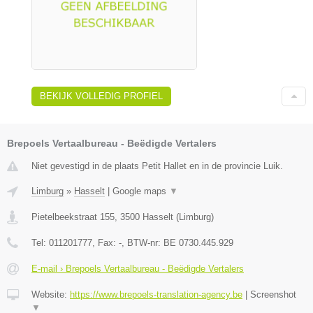
BEKIJK VOLLEDIG PROFIEL
Brepoels Vertaalbureau - Beëdigde Vertalers
Niet gevestigd in de plaats Petit Hallet en in de provincie Luik.
Limburg
»
Hasselt
|
Google maps
▼
Pietelbeekstraat 155
,
3500
Hasselt
(
Limburg
)
Tel:
011201777
, Fax:
-
, BTW-nr:
BE 0730.445.929
E-mail › Brepoels Vertaalbureau - Beëdigde Vertalers
Website:
https://www.brepoels-translation-agency.be
|
Screenshot
▼