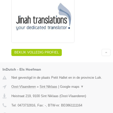
BEKIJK VOLLEDIG PROFIEL
InDutch - Els Hoefman
Niet gevestigd in de plaats Petit Hallet en in de provincie Luik.
Oost-Vlaanderen
»
Sint Niklaas
|
Google maps
▼
Heistraat 219
,
9100
Sint Niklaas
(
Oost-Vlaanderen
)
Tel:
0473732816
, Fax:
-
, BTW-nr:
BE0861111164