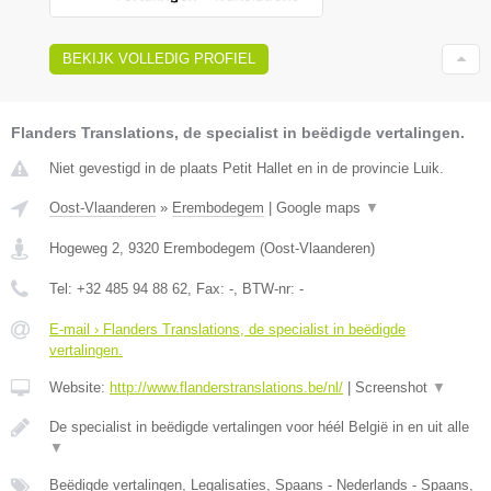
BEKIJK VOLLEDIG PROFIEL
Flanders Translations, de specialist in beëdigde vertalingen.
Niet gevestigd in de plaats Petit Hallet en in de provincie Luik.
Oost-Vlaanderen
»
Erembodegem
|
Google maps
▼
Hogeweg 2
,
9320
Erembodegem
(
Oost-Vlaanderen
)
Tel:
+32 485 94 88 62
, Fax:
-
, BTW-nr:
-
E-mail › Flanders Translations, de specialist in beëdigde
vertalingen.
Website:
http://www.flanderstranslations.be/nl/
|
Screenshot
▼
De specialist in beëdigde vertalingen voor héél België in en uit alle
▼
Beëdigde vertalingen, Legalisaties, Spaans - Nederlands - Spaans,