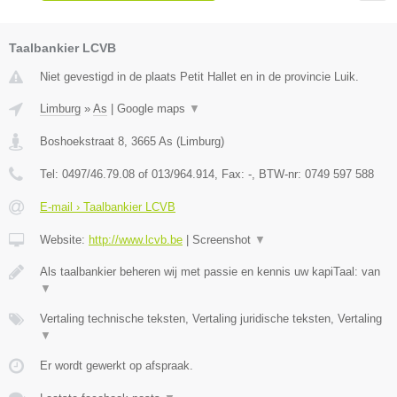
Taalbankier LCVB
Niet gevestigd in de plaats Petit Hallet en in de provincie Luik.
Limburg
»
As
|
Google maps
▼
Boshoekstraat 8
,
3665
As
(
Limburg
)
Tel:
0497/46.79.08 of 013/964.914
, Fax:
-
, BTW-nr:
0749 597 588
E-mail › Taalbankier LCVB
Website:
http://www.lcvb.be
|
Screenshot
▼
Als taalbankier beheren wij met passie en kennis uw kapiTaal: van
▼
Vertaling technische teksten, Vertaling juridische teksten, Vertaling
▼
Er wordt gewerkt op afspraak.