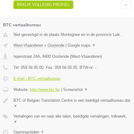
BEKIJK VOLLEDIG PROFIEL
BTC vertaalbureau
Niet gevestigd in de plaats Montegnee en in de provincie Luik.
West-Vlaanderen
»
Oostende
|
Google maps
▼
Ieperstraat 24A
,
8400
Oostende
(
West-Vlaanderen
)
Tel:
059 56 05 00
, Fax:
059 56 05 05
, BTW-nr:
-
E-mail › BTC vertaalbureau
Website:
http://www.btc.be
|
Screenshot
▼
BTC of Belgian Translation Centre is een beëdigd vertaalbureau dat
▼
Vertalingen van en naar alle talen, beëdigde vertalingen, tolkwerk,
▼
Openingstijden
▼