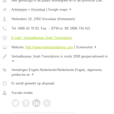
Niet gevestigd in de plaats Montegnee en in de provincie Luik.
Antwerpen
»
Vosselaar
|
Google maps
▼
Heilanders 10
,
2350
Vosselaar
(
Antwerpen
)
Tel:
0486 42 78 83
, Fax:
-
, BTW-nr:
BE 0896 734 415
E-mail › Vertaalbureau Jinah Translations
Website:
http://www.jinahtranslations.com
|
Screenshot
▼
Vertaalbureau Jinah Translations is sinds 2008 gespecialiseerd in
▼
Vertalingen Engels-Nederlands/Nederlands-Engels, algemene,
juridische en
▼
Er wordt gewerkt op afspraak.
Sociale media: