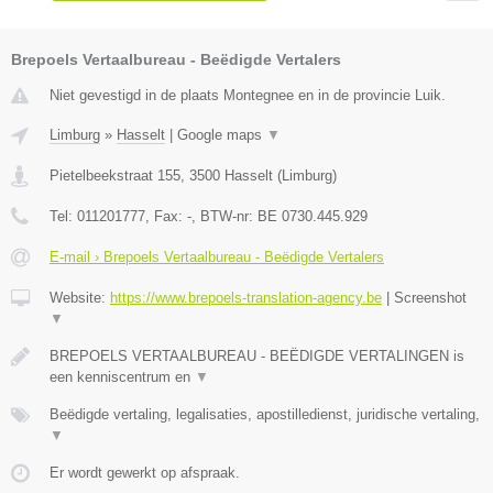
Brepoels Vertaalbureau - Beëdigde Vertalers
Niet gevestigd in de plaats Montegnee en in de provincie Luik.
Limburg
»
Hasselt
|
Google maps
▼
Pietelbeekstraat 155
,
3500
Hasselt
(
Limburg
)
Tel:
011201777
, Fax:
-
, BTW-nr:
BE 0730.445.929
E-mail › Brepoels Vertaalbureau - Beëdigde Vertalers
Website:
https://www.brepoels-translation-agency.be
|
Screenshot
▼
BREPOELS VERTAALBUREAU - BEËDIGDE VERTALINGEN is
een kenniscentrum en
▼
Beëdigde vertaling, legalisaties, apostilledienst, juridische vertaling,
▼
Er wordt gewerkt op afspraak.