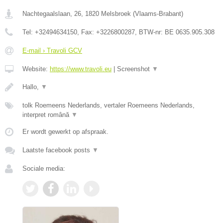
Nachtegaalslaan, 26
,
1820
Melsbroek
(
Vlaams-Brabant
)
Tel:
+32494634150
, Fax:
+3226800287
, BTW-nr:
BE 0635.905.308
E-mail › Travoli GCV
Website:
https://www.travoli.eu
|
Screenshot
▼
Hallo,
▼
tolk Roemeens Nederlands, vertaler Roemeens Nederlands,
interpret română
▼
Er wordt gewerkt op afspraak.
Laatste facebook posts
▼
Sociale media: