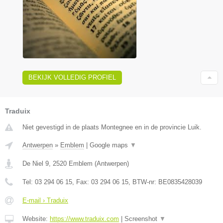
BEKIJK VOLLEDIG PROFIEL
Traduix
Niet gevestigd in de plaats Montegnee en in de provincie Luik.
Antwerpen
»
Emblem
|
Google maps
▼
De Niel 9
,
2520
Emblem
(
Antwerpen
)
Tel:
03 294 06 15
, Fax:
03 294 06 15
, BTW-nr:
BE0835428039
E-mail › Traduix
Website:
https://www.traduix.com
|
Screenshot
▼