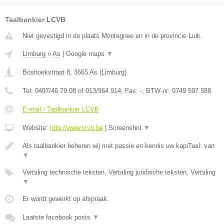
Taalbankier LCVB
Niet gevestigd in de plaats Montegnee en in de provincie Luik.
Limburg
»
As
|
Google maps
▼
Boshoekstraat 8
,
3665
As
(
Limburg
)
Tel:
0497/46.79.08 of 013/964.914
, Fax:
-
, BTW-nr:
0749 597 588
E-mail › Taalbankier LCVB
Website:
http://www.lcvb.be
|
Screenshot
▼
Als taalbankier beheren wij met passie en kennis uw kapiTaal: van
▼
Vertaling technische teksten, Vertaling juridische teksten, Vertaling
▼
Er wordt gewerkt op afspraak.
Laatste facebook posts
▼