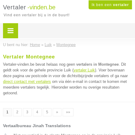
Ik ben een
vertaler
Vertaler
-vinden.be
Vind een vertaler bij u in de buurt!
U bent nu hier:
Home
»
Luik
»
Montegnee
Vertaler Montegnee
Vertaler-vinden.be bevat helaas nog geen
vertalers in Montegnee
. Dit
geldt ook voor de gehele provincie Luik (
vertaler Luik
). Voer bovenaan
deze pagina uw postcode in voor de dichtstbijzijnde vertalers of ga naar
direct contact met vertalers
om via één e-mail in contact te komen met
meerdere vertalers tegelijk. Hieronder worden nu overige resultaten
getoond.
1
2
3
4
5
»
»»
Vertaalbureau Jinah Translations