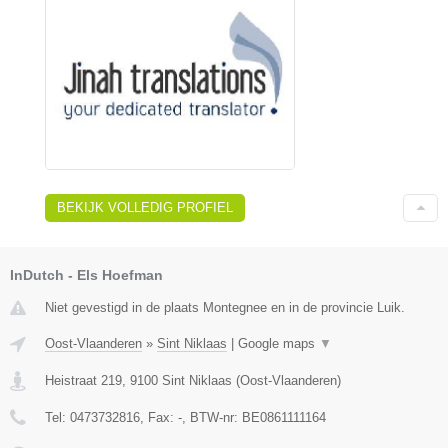
BEKIJK VOLLEDIG PROFIEL
InDutch - Els Hoefman
Niet gevestigd in de plaats Montegnee en in de provincie Luik.
Oost-Vlaanderen
»
Sint Niklaas
|
Google maps
▼
Heistraat 219
,
9100
Sint Niklaas
(
Oost-Vlaanderen
)
Tel:
0473732816
, Fax:
-
, BTW-nr:
BE0861111164