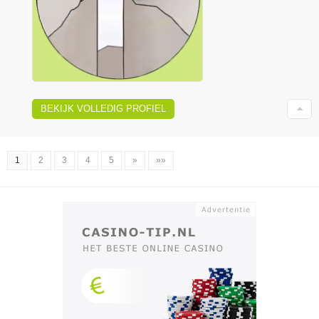
BEKIJK VOLLEDIG PROFIEL
1
2
3
4
5
»
»»