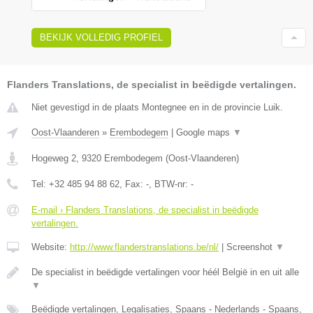
BEKIJK VOLLEDIG PROFIEL
Flanders Translations, de specialist in beëdigde vertalingen.
Niet gevestigd in de plaats Montegnee en in de provincie Luik.
Oost-Vlaanderen
»
Erembodegem
|
Google maps
▼
Hogeweg 2
,
9320
Erembodegem
(
Oost-Vlaanderen
)
Tel:
+32 485 94 88 62
, Fax:
-
, BTW-nr:
-
E-mail › Flanders Translations, de specialist in beëdigde
vertalingen.
Website:
http://www.flanderstranslations.be/nl/
|
Screenshot
▼
De specialist in beëdigde vertalingen voor héél België in en uit alle
▼
Beëdigde vertalingen, Legalisaties, Spaans - Nederlands - Spaans,