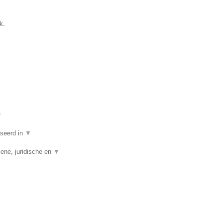
k.
▼
iseerd in
▼
ene, juridische en
▼