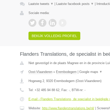
Laatste tweets
▼
|
Laatste facebook posts
▼
|
Introduct
Sociale media:
BEKIJK VOLLEDIG PROFIEL
Flanders Translations, de specialist in be
Niet gevestigd in de plaats Magnee en in de provincie Lui
Oost-Vlaanderen
»
Erembodegem
|
Google maps
▼
Hogeweg 2
,
9320
Erembodegem
(
Oost-Vlaanderen
)
Tel:
+32 485 94 88 62
, Fax:
-
, BTW-nr:
-
E-mail › Flanders Translations, de specialist in beëdigde 
Website:
http://www.flanderstranslations.be/nl/
|
Screens