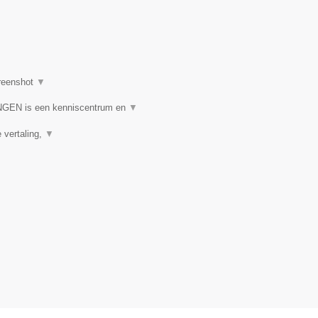
reenshot
▼
N is een kenniscentrum en
▼
e vertaling,
▼