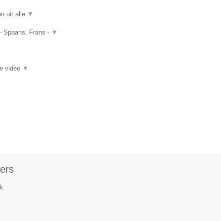
n uit alle
▼
 - Spaans, Frans -
▼
ie video
▼
ers
k.