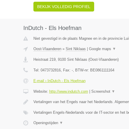
BEKIJK VOLLEDIG PROFIEL
InDutch - Els Hoefman
Niet gevestigd in de plaats Magnee en in de provincie Lui
Oost-Vlaanderen
»
Sint Niklaas
|
Google maps
▼
Heistraat 219
,
9100
Sint Niklaas
(
Oost-Vlaanderen
)
Tel:
0473732816
, Fax:
-
, BTW-nr:
BE0861111164
E-mail › InDutch - Els Hoefman
Website:
http://www.indutch.com
|
Screenshot
▼
Vertalingen van het Engels naar het Nederlands. Algeme
Vertalingen Engels-Nederlands voor de IT-sector en het b
Openingstijden
▼