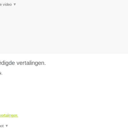
ie video
▼
ëdigde vertalingen.
k.
vertalingen.
hot
▼