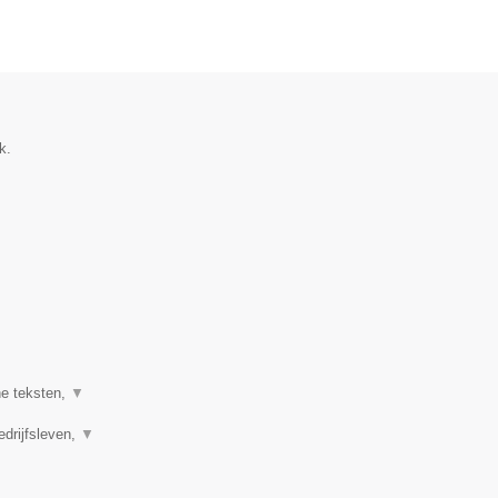
k.
ne teksten,
▼
edrijfsleven,
▼