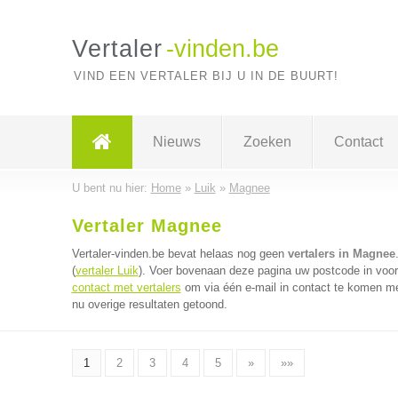
Vertaler
-vinden.be
VIND EEN VERTALER BIJ U IN DE BUURT!
Nieuws
Zoeken
Contact
U bent nu hier:
Home
»
Luik
»
Magnee
Vertaler Magnee
Vertaler-vinden.be bevat helaas nog geen
vertalers in Magnee
(
vertaler Luik
). Voer bovenaan deze pagina uw postcode in voor d
contact met vertalers
om via één e-mail in contact te komen met
nu overige resultaten getoond.
1
2
3
4
5
»
»»