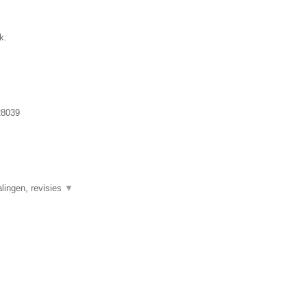
k.
8039
alingen, revisies
▼