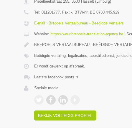
Pietelbeekstraat 155
,
3500
Hasselt
(
Limburg
)
Tel:
011201777
, Fax:
-
, BTW-nr:
BE 0730.445.929
E-mail › Brepoels Vertaalbureau - Beëdigde Vertalers
Website:
https://www.brepoels-translation-agency.be
|
Sc
BREPOELS VERTAALBUREAU - BEËDIGDE VERTALINGE
Beëdigde vertaling, legalisaties, apostilledienst, juridisch
Er wordt gewerkt op afspraak.
Laatste facebook posts
▼
Sociale media:
BEKIJK VOLLEDIG PROFIEL