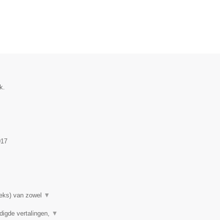
k.
017
rieks) van zowel
▼
digde vertalingen,
▼