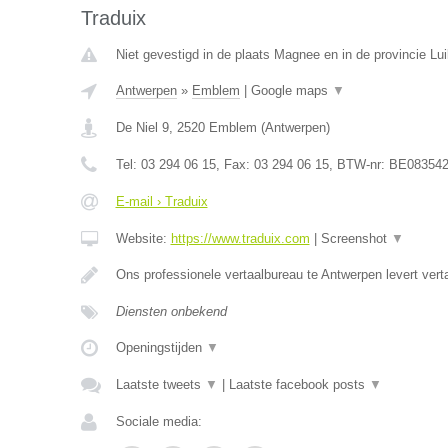
Traduix
Niet gevestigd in de plaats Magnee en in de provincie Lui
Antwerpen
»
Emblem
|
Google maps
▼
De Niel 9
,
2520
Emblem
(
Antwerpen
)
Tel:
03 294 06 15
, Fax:
03 294 06 15
, BTW-nr:
BE083542
E-mail › Traduix
Website:
https://www.traduix.com
|
Screenshot
▼
Ons professionele vertaalbureau te Antwerpen levert vert
Diensten onbekend
Openingstijden
▼
Laatste tweets
▼
|
Laatste facebook posts
▼
Sociale media: