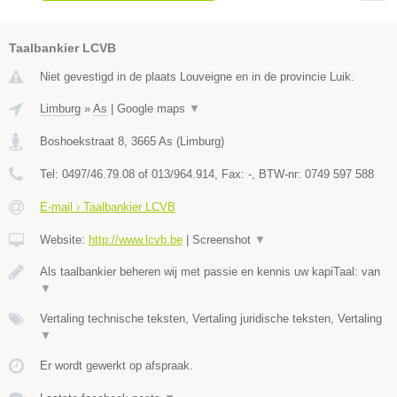
Taalbankier LCVB
Niet gevestigd in de plaats Louveigne en in de provincie Luik.
Limburg
»
As
|
Google maps
▼
Boshoekstraat 8
,
3665
As
(
Limburg
)
Tel:
0497/46.79.08 of 013/964.914
, Fax:
-
, BTW-nr:
0749 597 588
E-mail › Taalbankier LCVB
Website:
http://www.lcvb.be
|
Screenshot
▼
Als taalbankier beheren wij met passie en kennis uw kapiTaal: van
▼
Vertaling technische teksten, Vertaling juridische teksten, Vertaling
▼
Er wordt gewerkt op afspraak.