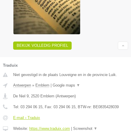
BEKIJK VOLLEDIG PROFIEL
Traduix
Niet gevestigd in de plaats Louveigne en in de provincie Luik.
Antwerpen
»
Emblem
|
Google maps
▼
De Niel 9
,
2520
Emblem
(
Antwerpen
)
Tel:
03 294 06 15
, Fax:
03 294 06 15
, BTW-nr:
BE0835428039
E-mail › Traduix
Website:
https://www.traduix.com
|
Screenshot
▼