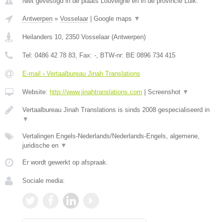
Niet gevestigd in de plaats Louveigne en in de provincie Luik.
Antwerpen
»
Vosselaar
|
Google maps
▼
Heilanders 10
,
2350
Vosselaar
(
Antwerpen
)
Tel:
0486 42 78 83
, Fax:
-
, BTW-nr:
BE 0896 734 415
E-mail › Vertaalbureau Jinah Translations
Website:
http://www.jinahtranslations.com
|
Screenshot
▼
Vertaalbureau Jinah Translations is sinds 2008 gespecialiseerd in
▼
Vertalingen Engels-Nederlands/Nederlands-Engels, algemene,
juridische en
▼
Er wordt gewerkt op afspraak.
Sociale media: