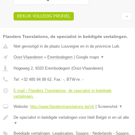
BEKIJK VOLLEDIG PROFIEL
Flanders Translations, de specialist in beëdigde vertalingen.
Niet gevestigd in de plaats Louveigne en in de provincie Luik.
Oost-Vlaanderen
»
Erembodegem
|
Google maps
▼
Hogeweg 2
,
9320
Erembodegem
(
Oost-Vlaanderen
)
Tel:
+32 485 94 88 62
, Fax:
-
, BTW-nr:
-
E-mail › Flanders Translations, de specialist in beëdigde
vertalingen.
Website:
http://www.flanderstranslations.be/nl/
|
Screenshot
▼
De specialist in beëdigde vertalingen voor héél België in en uit alle
▼
Beëdigde vertalingen, Legalisaties, Spaans - Nederlands - Spaans,