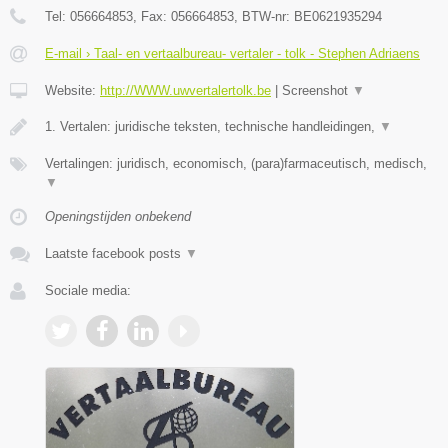
Tel:
056664853
, Fax:
056664853
, BTW-nr:
BE0621935294
E-mail › Taal- en vertaalbureau- vertaler - tolk - Stephen Adriaens
Website:
http://WWW.uwvertalertolk.be
|
Screenshot
▼
1. Vertalen: juridische teksten, technische handleidingen,
▼
Vertalingen: juridisch, economisch, (para)farmaceutisch, medisch,
▼
Openingstijden onbekend
Laatste facebook posts
▼
Sociale media: