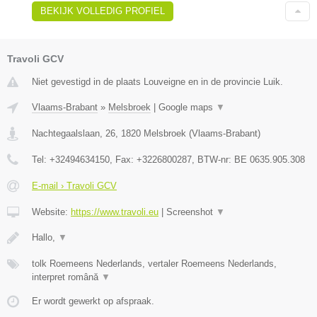
BEKIJK VOLLEDIG PROFIEL
Travoli GCV
Niet gevestigd in de plaats Louveigne en in de provincie Luik.
Vlaams-Brabant
»
Melsbroek
|
Google maps
▼
Nachtegaalslaan, 26
,
1820
Melsbroek
(
Vlaams-Brabant
)
Tel:
+32494634150
, Fax:
+3226800287
, BTW-nr:
BE 0635.905.308
E-mail › Travoli GCV
Website:
https://www.travoli.eu
|
Screenshot
▼
Hallo,
▼
tolk Roemeens Nederlands, vertaler Roemeens Nederlands,
interpret română
▼
Er wordt gewerkt op afspraak.