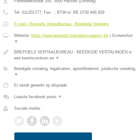
Pietelbeekstraat 155
,
3500
Hasselt
(
Limburg
)
Tel:
011201777
, Fax:
-
, BTW-nr:
BE 0730.445.929
E-mail › Brepoels Vertaalbureau - Beëdigde Vertalers
Website:
https://www.brepoels-translation-agency.be
|
Screenshot
▼
BREPOELS VERTAALBUREAU - BEËDIGDE VERTALINGEN is
een kenniscentrum en
▼
Beëdigde vertaling, legalisaties, apostilledienst, juridische vertaling,
▼
Er wordt gewerkt op afspraak.
Laatste facebook posts
▼
Sociale media: