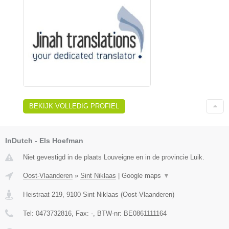
BEKIJK VOLLEDIG PROFIEL
InDutch - Els Hoefman
Niet gevestigd in de plaats Louveigne en in de provincie Luik.
Oost-Vlaanderen
»
Sint Niklaas
|
Google maps
▼
Heistraat 219
,
9100
Sint Niklaas
(
Oost-Vlaanderen
)
Tel:
0473732816
, Fax:
-
, BTW-nr:
BE0861111164