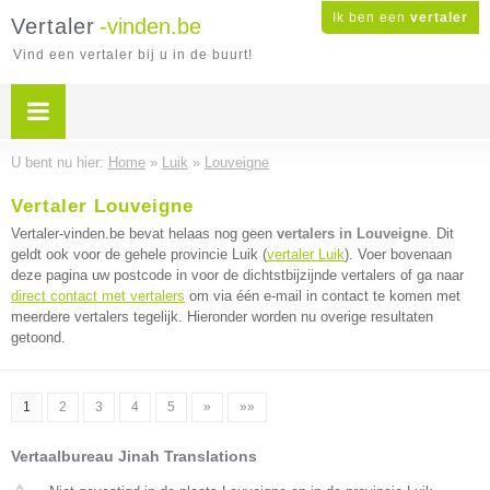
Ik ben een
vertaler
Vertaler
-vinden.be
Vind een vertaler bij u in de buurt!
U bent nu hier:
Home
»
Luik
»
Louveigne
Vertaler Louveigne
Vertaler-vinden.be bevat helaas nog geen
vertalers in Louveigne
. Dit
geldt ook voor de gehele provincie Luik (
vertaler Luik
). Voer bovenaan
deze pagina uw postcode in voor de dichtstbijzijnde vertalers of ga naar
direct contact met vertalers
om via één e-mail in contact te komen met
meerdere vertalers tegelijk. Hieronder worden nu overige resultaten
getoond.
1
2
3
4
5
»
»»
Vertaalbureau Jinah Translations