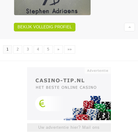
BEKIJK VOLLEDIG PROFIEL
1
2
3
4
5
»
»»
Uw advertentie hier? Mail ons