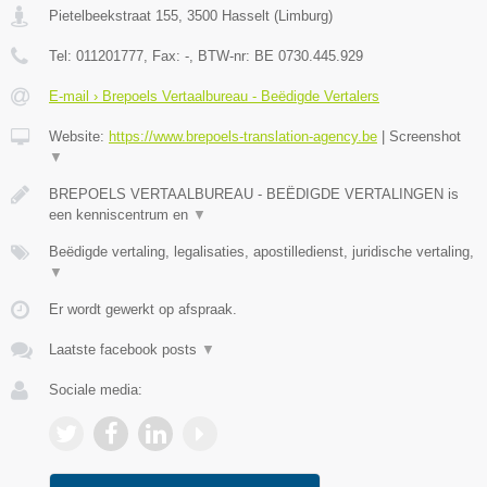
Pietelbeekstraat 155
,
3500
Hasselt
(
Limburg
)
Tel:
011201777
, Fax:
-
, BTW-nr:
BE 0730.445.929
E-mail › Brepoels Vertaalbureau - Beëdigde Vertalers
Website:
https://www.brepoels-translation-agency.be
|
Screenshot
▼
BREPOELS VERTAALBUREAU - BEËDIGDE VERTALINGEN is
een kenniscentrum en
▼
Beëdigde vertaling, legalisaties, apostilledienst, juridische vertaling,
▼
Er wordt gewerkt op afspraak.
Laatste facebook posts
▼
Sociale media: