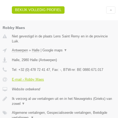
BEKIJK VOLLEDIG PROFIEL
Robby Maes
Niet gevestigd in de plaats Lens Saint Remy en in de provincie
Luik.
Antwerpen
»
Halle
|
Google maps
▼
Halle
,
2980
Halle
(
Antwerpen
)
Tel:
+32 (0) 478 72 41 47
, Fax:
-
, BTW-nr:
BE 0880.671.017
E-mail › Robby Maes
Website onbekend
Ik verzorg al uw vertalingen uit en in het Nieuwgrieks (Grieks) van
zowel
▼
Algemene vertalingen, Gespecialiseerde vertalingen, Beëdigde
vertalingen,
▼