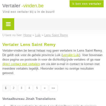
Ik ben een
vertaler
Vertaler
-vinden.be
Vind een vertaler bij u in de buurt!
U bent nu hier:
Home
»
Luik
»
Lens Saint Remy
Vertaler Lens Saint Remy
Vertaler-vinden.be bevat helaas nog geen
vertalers in Lens Saint Remy
.
Dit geldt ook voor de gehele provincie Luik (
vertaler Luik
). Voer bovenaan
deze pagina uw postcode in voor de dichtstbijzijnde vertalers of ga naar
direct contact met vertalers
om via één e-mail in contact te komen met
meerdere vertalers tegelijk. Hieronder worden nu overige resultaten
getoond.
1
2
3
4
5
»
»»
Vertaalbureau Jinah Translations