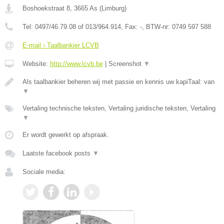
Boshoekstraat 8
,
3665
As
(
Limburg
)
Tel:
0497/46.79.08 of 013/964.914
, Fax:
-
, BTW-nr:
0749 597 588
E-mail › Taalbankier LCVB
Website:
http://www.lcvb.be
|
Screenshot
▼
Als taalbankier beheren wij met passie en kennis uw kapiTaal: van
▼
Vertaling technische teksten, Vertaling juridische teksten, Vertaling
▼
Er wordt gewerkt op afspraak.
Laatste facebook posts
▼
Sociale media: