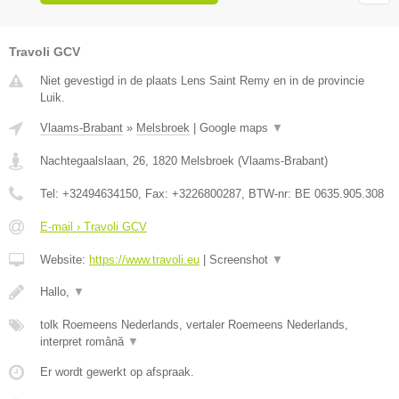
Travoli GCV
Niet gevestigd in de plaats Lens Saint Remy en in de provincie
Luik.
Vlaams-Brabant
»
Melsbroek
|
Google maps
▼
Nachtegaalslaan, 26
,
1820
Melsbroek
(
Vlaams-Brabant
)
Tel:
+32494634150
, Fax:
+3226800287
, BTW-nr:
BE 0635.905.308
E-mail › Travoli GCV
Website:
https://www.travoli.eu
|
Screenshot
▼
Hallo,
▼
tolk Roemeens Nederlands, vertaler Roemeens Nederlands,
interpret română
▼
Er wordt gewerkt op afspraak.