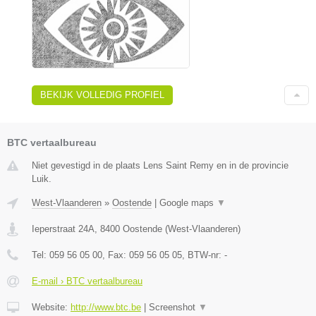
BEKIJK VOLLEDIG PROFIEL
BTC vertaalbureau
Niet gevestigd in de plaats Lens Saint Remy en in de provincie
Luik.
West-Vlaanderen
»
Oostende
|
Google maps
▼
Ieperstraat 24A
,
8400
Oostende
(
West-Vlaanderen
)
Tel:
059 56 05 00
, Fax:
059 56 05 05
, BTW-nr:
-
E-mail › BTC vertaalbureau
Website:
http://www.btc.be
|
Screenshot
▼