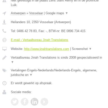
Niet gevestigd in de plaats Lens Saint Remy en in de provincie
Luik.
Antwerpen
»
Vosselaar
|
Google maps
▼
Heilanders 10
,
2350
Vosselaar
(
Antwerpen
)
Tel:
0486 42 78 83
, Fax:
-
, BTW-nr:
BE 0896 734 415
E-mail › Vertaalbureau Jinah Translations
Website:
http://www.jinahtranslations.com
|
Screenshot
▼
Vertaalbureau Jinah Translations is sinds 2008 gespecialiseerd in
▼
Vertalingen Engels-Nederlands/Nederlands-Engels, algemene,
juridische en
▼
Er wordt gewerkt op afspraak.
Sociale media: