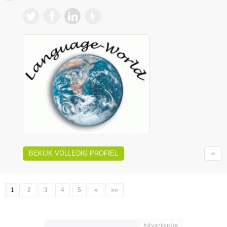
BEKIJK VOLLEDIG PROFIEL
1
2
3
4
5
»
»»