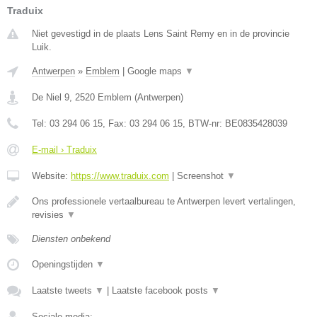
Traduix
Niet gevestigd in de plaats Lens Saint Remy en in de provincie
Luik.
Antwerpen
»
Emblem
|
Google maps
▼
De Niel 9
,
2520
Emblem
(
Antwerpen
)
Tel:
03 294 06 15
, Fax:
03 294 06 15
, BTW-nr:
BE0835428039
E-mail › Traduix
Website:
https://www.traduix.com
|
Screenshot
▼
Ons professionele vertaalbureau te Antwerpen levert vertalingen,
revisies
▼
Diensten onbekend
Openingstijden
▼
Laatste tweets
▼
|
Laatste facebook posts
▼
Sociale media: