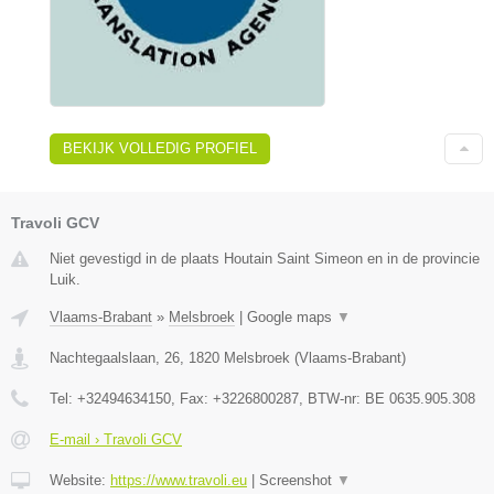
BEKIJK VOLLEDIG PROFIEL
Travoli GCV
Niet gevestigd in de plaats Houtain Saint Simeon en in de provincie
Luik.
Vlaams-Brabant
»
Melsbroek
|
Google maps
▼
Nachtegaalslaan, 26
,
1820
Melsbroek
(
Vlaams-Brabant
)
Tel:
+32494634150
, Fax:
+3226800287
, BTW-nr:
BE 0635.905.308
E-mail › Travoli GCV
Website:
https://www.travoli.eu
|
Screenshot
▼