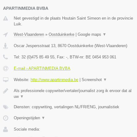
APARTINMEDIA BVBA
Niet gevestigd in de plaats Houtain Saint Simeon en in de provincie
Luik.
West-Vlaanderen
»
Oostduinkerke
|
Google maps
▼
Oscar Jespersstraat 13
,
8670
Oostduinkerke
(
West-Vlaanderen
)
Tel:
32 (0)475 85 49 55
, Fax:
-
, BTW-nr:
BE 0454 953 061
E-mail › APARTINMEDIA BVBA
Website:
http://www.apartinmedia.be
|
Screenshot
▼
Als professionele copywriter/vertaler/journalist zorg ik ervoor dat al
uw
▼
Diensten: copywriting, vertalingen NL/FR/ENG, journalistiek
Openingstijden
▼
Sociale media: