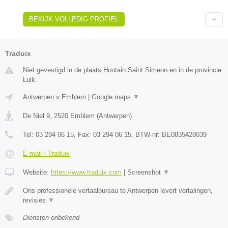
BEKIJK VOLLEDIG PROFIEL
Traduix
Niet gevestigd in de plaats Houtain Saint Simeon en in de provincie
Luik.
Antwerpen
»
Emblem
|
Google maps
▼
De Niel 9
,
2520
Emblem
(
Antwerpen
)
Tel:
03 294 06 15
, Fax:
03 294 06 15
, BTW-nr:
BE0835428039
E-mail › Traduix
Website:
https://www.traduix.com
|
Screenshot
▼
Ons professionele vertaalbureau te Antwerpen levert vertalingen,
revisies
▼
Diensten onbekend