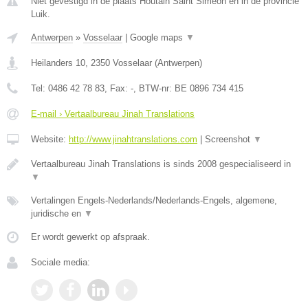
Niet gevestigd in de plaats Houtain Saint Simeon en in de provincie
Luik.
Antwerpen
»
Vosselaar
|
Google maps
▼
Heilanders 10
,
2350
Vosselaar
(
Antwerpen
)
Tel:
0486 42 78 83
, Fax:
-
, BTW-nr:
BE 0896 734 415
E-mail › Vertaalbureau Jinah Translations
Website:
http://www.jinahtranslations.com
|
Screenshot
▼
Vertaalbureau Jinah Translations is sinds 2008 gespecialiseerd in
▼
Vertalingen Engels-Nederlands/Nederlands-Engels, algemene,
juridische en
▼
Er wordt gewerkt op afspraak.
Sociale media: