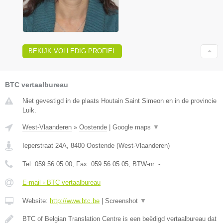
BEKIJK VOLLEDIG PROFIEL
BTC vertaalbureau
Niet gevestigd in de plaats Houtain Saint Simeon en in de provincie
Luik.
West-Vlaanderen
»
Oostende
|
Google maps
▼
Ieperstraat 24A
,
8400
Oostende
(
West-Vlaanderen
)
Tel:
059 56 05 00
, Fax:
059 56 05 05
, BTW-nr:
-
E-mail › BTC vertaalbureau
Website:
http://www.btc.be
|
Screenshot
▼
BTC of Belgian Translation Centre is een beëdigd vertaalbureau dat