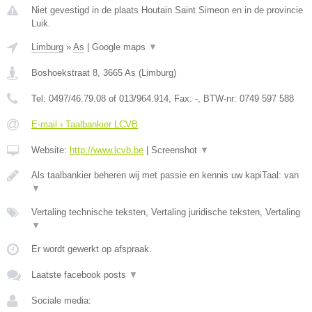
Niet gevestigd in de plaats Houtain Saint Simeon en in de provincie
Luik.
Limburg
»
As
|
Google maps
▼
Boshoekstraat 8
,
3665
As
(
Limburg
)
Tel:
0497/46.79.08 of 013/964.914
, Fax:
-
, BTW-nr:
0749 597 588
E-mail › Taalbankier LCVB
Website:
http://www.lcvb.be
|
Screenshot
▼
Als taalbankier beheren wij met passie en kennis uw kapiTaal: van
▼
Vertaling technische teksten, Vertaling juridische teksten, Vertaling
▼
Er wordt gewerkt op afspraak.
Laatste facebook posts
▼
Sociale media: