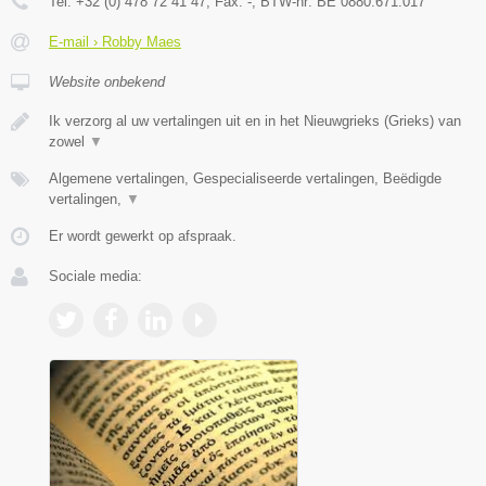
Tel:
+32 (0) 478 72 41 47
, Fax:
-
, BTW-nr:
BE 0880.671.017
E-mail › Robby Maes
Website onbekend
Ik verzorg al uw vertalingen uit en in het Nieuwgrieks (Grieks) van
zowel
▼
Algemene vertalingen, Gespecialiseerde vertalingen, Beëdigde
vertalingen,
▼
Er wordt gewerkt op afspraak.
Sociale media: