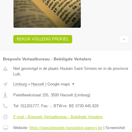
BEKIJK VOLLEDIG PROFIEL
Brepoels Vertaalbureau - Beëdigde Vertalers
Niet gevestigd in de plaats Houtain Saint Simeon en in de provincie
Luik.
Limburg
»
Hasselt
|
Google maps
▼
Pietelbeekstraat 155
,
3500
Hasselt
(
Limburg
)
Tel:
011201777
, Fax:
-
, BTW-nr:
BE 0730.445.929
E-mail › Brepoels Vertaalbureau - Beëdigde Vertalers
Website:
https://www.brepoels-translation-agency.be
|
Screenshot