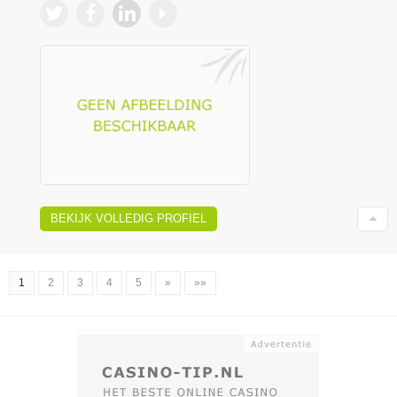
BEKIJK VOLLEDIG PROFIEL
1
2
3
4
5
»
»»