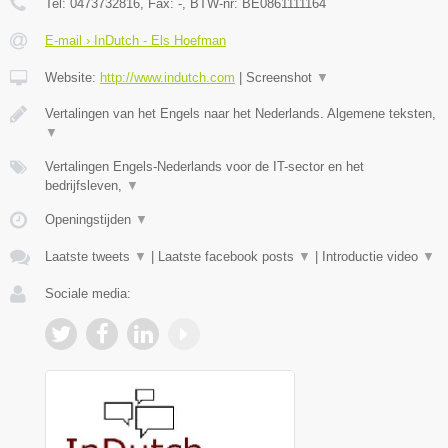
Tel:
0473732816
, Fax:
-
, BTW-nr:
BE0861111164
E-mail › InDutch - Els Hoefman
Website:
http://www.indutch.com
|
Screenshot
▼
Vertalingen van het Engels naar het Nederlands. Algemene teksten,
▼
Vertalingen Engels-Nederlands voor de IT-sector en het
bedrijfsleven,
▼
Openingstijden
▼
Laatste tweets
▼
|
Laatste facebook posts
▼
|
Introductie video
▼
Sociale media: