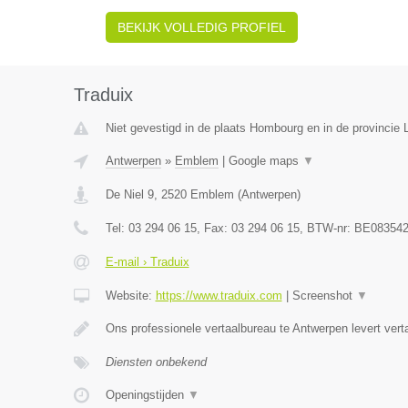
BEKIJK VOLLEDIG PROFIEL
Traduix
Niet gevestigd in de plaats Hombourg en in de provincie L
Antwerpen
»
Emblem
|
Google maps
▼
De Niel 9
,
2520
Emblem
(
Antwerpen
)
Tel:
03 294 06 15
, Fax:
03 294 06 15
, BTW-nr:
BE083542
E-mail › Traduix
Website:
https://www.traduix.com
|
Screenshot
▼
Ons professionele vertaalbureau te Antwerpen levert vert
Diensten onbekend
Openingstijden
▼