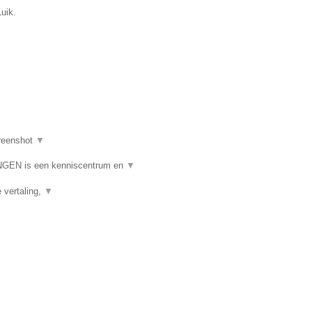
uik.
reenshot
▼
N is een kenniscentrum en
▼
e vertaling,
▼