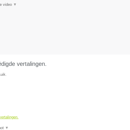
ie video
▼
ëdigde vertalingen.
uik.
vertalingen.
hot
▼