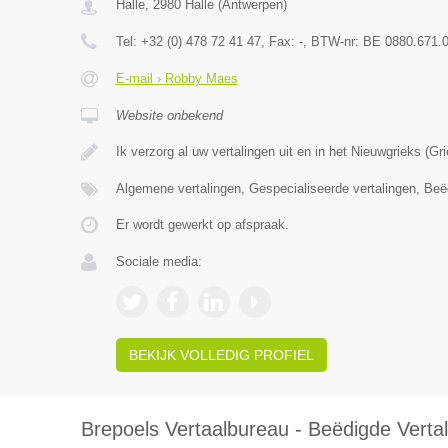
Halle
,
2980
Halle
(
Antwerpen
)
Tel:
+32 (0) 478 72 41 47
, Fax:
-
, BTW-nr:
BE 0880.671.
E-mail › Robby Maes
Website onbekend
Ik verzorg al uw vertalingen uit en in het Nieuwgrieks (G
Algemene vertalingen, Gespecialiseerde vertalingen, Beë
Er wordt gewerkt op afspraak.
Sociale media:
BEKIJK VOLLEDIG PROFIEL
Brepoels Vertaalbureau - Beëdigde Vertal