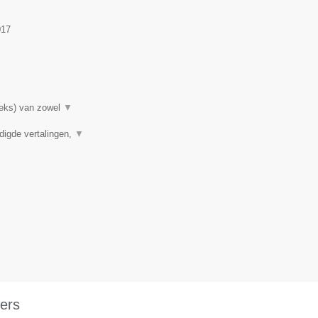
017
rieks) van zowel
▼
digde vertalingen,
▼
ers