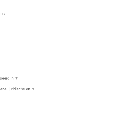
uik.
▼
iseerd in
▼
ene, juridische en
▼