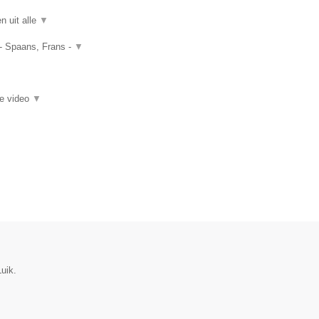
n uit alle
▼
 - Spaans, Frans -
▼
ie video
▼
uik.