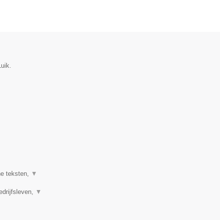
uik.
ne teksten,
▼
edrijfsleven,
▼