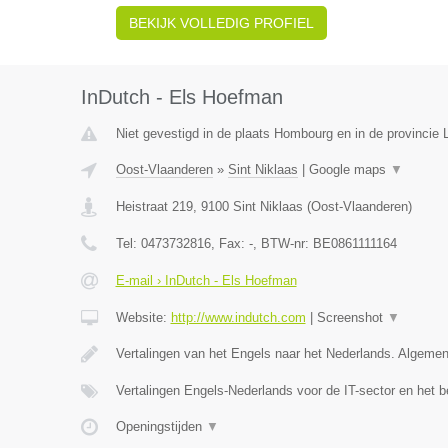
BEKIJK VOLLEDIG PROFIEL
InDutch - Els Hoefman
Niet gevestigd in de plaats Hombourg en in de provincie L
Oost-Vlaanderen
»
Sint Niklaas
|
Google maps
▼
Heistraat 219
,
9100
Sint Niklaas
(
Oost-Vlaanderen
)
Tel:
0473732816
, Fax:
-
, BTW-nr:
BE0861111164
E-mail › InDutch - Els Hoefman
Website:
http://www.indutch.com
|
Screenshot
▼
Vertalingen van het Engels naar het Nederlands. Algeme
Vertalingen Engels-Nederlands voor de IT-sector en het b
Openingstijden
▼