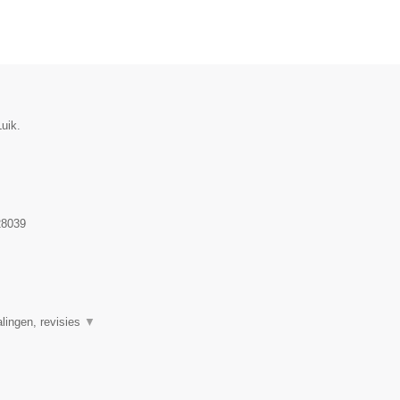
uik.
8039
alingen, revisies
▼