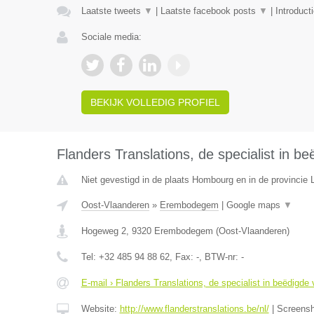
Laatste tweets
▼
|
Laatste facebook posts
▼
|
Introduct
Sociale media:
BEKIJK VOLLEDIG PROFIEL
Flanders Translations, de specialist in be
Niet gevestigd in de plaats Hombourg en in de provincie L
Oost-Vlaanderen
»
Erembodegem
|
Google maps
▼
Hogeweg 2
,
9320
Erembodegem
(
Oost-Vlaanderen
)
Tel:
+32 485 94 88 62
, Fax:
-
, BTW-nr:
-
E-mail › Flanders Translations, de specialist in beëdigde 
Website:
http://www.flanderstranslations.be/nl/
|
Screens