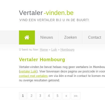
Vertaler
-vinden.be
VIND EEN VERTALER BIJ U IN DE BUURT!
Nieuws
Zoeken
Contact
U bent nu hier:
Home
»
Luik
»
Hombourg
Vertaler Hombourg
Vertaler-vinden.be bevat helaas nog geen
vertalers in Hombo
(
vertaler Luik
). Voer bovenaan deze pagina uw postcode in voor d
contact met vertalers
om via één e-mail in contact te komen met
nu overige resultaten getoond.
1
2
3
4
5
»
»»