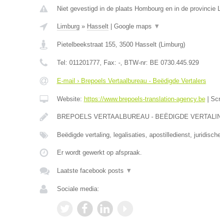
Niet gevestigd in de plaats Hombourg en in de provincie L
Limburg
»
Hasselt
|
Google maps
▼
Pietelbeekstraat 155
,
3500
Hasselt
(
Limburg
)
Tel:
011201777
, Fax:
-
, BTW-nr:
BE 0730.445.929
E-mail › Brepoels Vertaalbureau - Beëdigde Vertalers
Website:
https://www.brepoels-translation-agency.be
|
Sc
BREPOELS VERTAALBUREAU - BEËDIGDE VERTALINGE
Beëdigde vertaling, legalisaties, apostilledienst, juridisch
Er wordt gewerkt op afspraak.
Laatste facebook posts
▼
Sociale media: