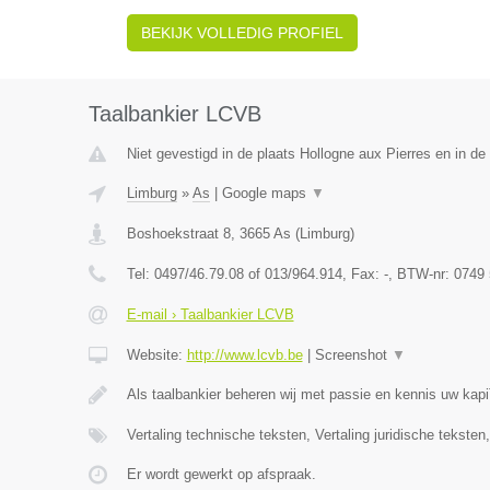
BEKIJK VOLLEDIG PROFIEL
Taalbankier LCVB
Niet gevestigd in de plaats Hollogne aux Pierres en in de 
Limburg
»
As
|
Google maps
▼
Boshoekstraat 8
,
3665
As
(
Limburg
)
Tel:
0497/46.79.08 of 013/964.914
, Fax:
-
, BTW-nr:
0749 
E-mail › Taalbankier LCVB
Website:
http://www.lcvb.be
|
Screenshot
▼
Als taalbankier beheren wij met passie en kennis uw kap
Vertaling technische teksten, Vertaling juridische teksten
Er wordt gewerkt op afspraak.