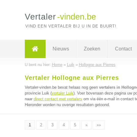
Vertaler
-vinden.be
VIND EEN VERTALER BIJ U IN DE BUURT!
Nieuws
Zoeken
Contact
U bent nu hier:
Home
»
Luik
»
Hollogne aux Pierres
Vertaler Hollogne aux Pierres
Vertaler-vinden.be bevat helaas nog geen
vertalers in Hollogn
provincie Luik (
vertaler Luik
). Voer bovenaan deze pagina uw pos
naar
direct contact met vertalers
om via één e-mail in contact t
Hieronder worden nu overige resultaten getoond.
1
2
3
4
5
»
»»