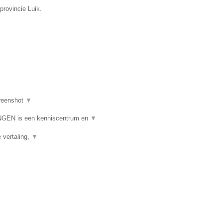
provincie Luik.
reenshot
▼
N is een kenniscentrum en
▼
e vertaling,
▼