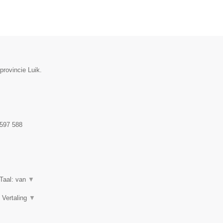
provincie Luik.
597 588
iTaal: van
▼
, Vertaling
▼