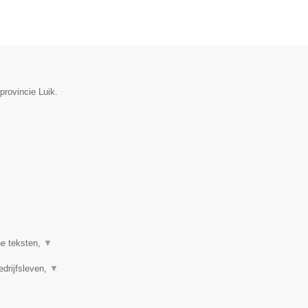
provincie Luik.
ne teksten,
▼
edrijfsleven,
▼