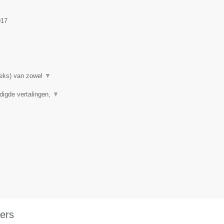
017
rieks) van zowel
▼
digde vertalingen,
▼
ers