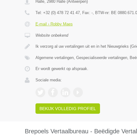
Halle
,
2980
Halle
(
Antwerpen
)
Tel:
+32 (0) 478 72 41 47
, Fax:
-
, BTW-nr:
BE 0880.671.
E-mail › Robby Maes
Website onbekend
Ik verzorg al uw vertalingen uit en in het Nieuwgrieks (G
Algemene vertalingen, Gespecialiseerde vertalingen, Beë
Er wordt gewerkt op afspraak.
Sociale media:
BEKIJK VOLLEDIG PROFIEL
Brepoels Vertaalbureau - Beëdigde Vertal