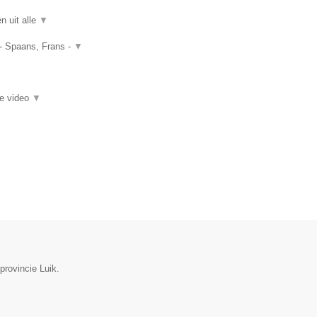
n uit alle
▼
 - Spaans, Frans -
▼
ie video
▼
provincie Luik.