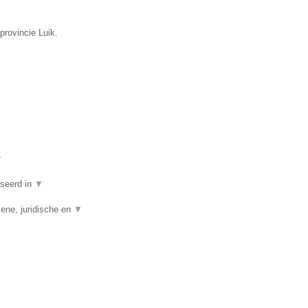
provincie Luik.
▼
iseerd in
▼
ene, juridische en
▼