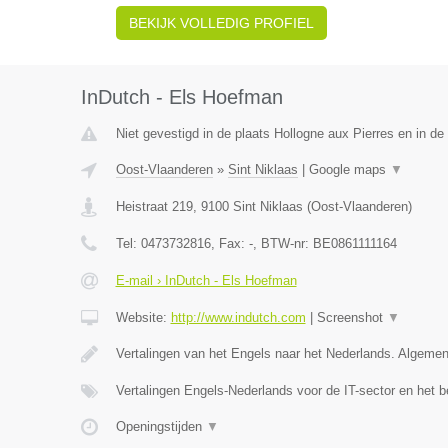
BEKIJK VOLLEDIG PROFIEL
InDutch - Els Hoefman
Niet gevestigd in de plaats Hollogne aux Pierres en in de 
Oost-Vlaanderen
»
Sint Niklaas
|
Google maps
▼
Heistraat 219
,
9100
Sint Niklaas
(
Oost-Vlaanderen
)
Tel:
0473732816
, Fax:
-
, BTW-nr:
BE0861111164
E-mail › InDutch - Els Hoefman
Website:
http://www.indutch.com
|
Screenshot
▼
Vertalingen van het Engels naar het Nederlands. Algeme
Vertalingen Engels-Nederlands voor de IT-sector en het b
Openingstijden
▼