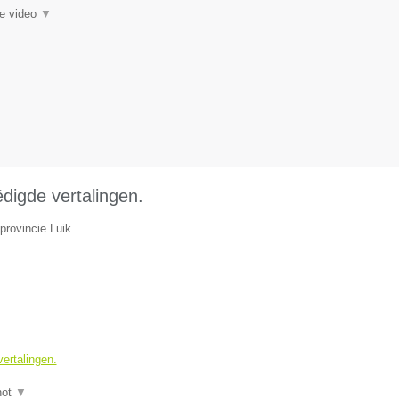
ie video
▼
ëdigde vertalingen.
provincie Luik.
vertalingen.
hot
▼