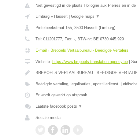
Niet gevestigd in de plaats Hollogne aux Pierres en in de 
Limburg
»
Hasselt
|
Google maps
▼
Pietelbeekstraat 155
,
3500
Hasselt
(
Limburg
)
Tel:
011201777
, Fax:
-
, BTW-nr:
BE 0730.445.929
E-mail › Brepoels Vertaalbureau - Beëdigde Vertalers
Website:
https://www.brepoels-translation-agency.be
|
Sc
BREPOELS VERTAALBUREAU - BEËDIGDE VERTALINGE
Beëdigde vertaling, legalisaties, apostilledienst, juridisch
Er wordt gewerkt op afspraak.
Laatste facebook posts
▼
Sociale media: