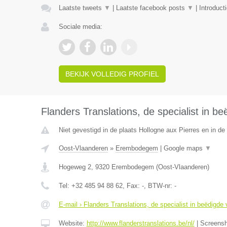
Laatste tweets
▼
|
Laatste facebook posts
▼
|
Introduct
Sociale media:
BEKIJK VOLLEDIG PROFIEL
Flanders Translations, de specialist in be
Niet gevestigd in de plaats Hollogne aux Pierres en in de 
Oost-Vlaanderen
»
Erembodegem
|
Google maps
▼
Hogeweg 2
,
9320
Erembodegem
(
Oost-Vlaanderen
)
Tel:
+32 485 94 88 62
, Fax:
-
, BTW-nr:
-
E-mail › Flanders Translations, de specialist in beëdigde 
Website:
http://www.flanderstranslations.be/nl/
|
Screens