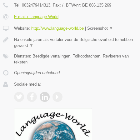
Tel:
0032479414313
, Fax:
/
, BTW-nr:
BE 866.135.269
E-mail › Language-World
Website:
http://www.language-world.be
|
Screenshot
▼
Na enkele jaren als vertaler voor de Belgische overheid te hebben
gewerkt
▼
Diensten: Beëdigde vertalingen, Tolkopdrachten, Reviseren van
teksten
Openingstijden onbekend
Sociale media: