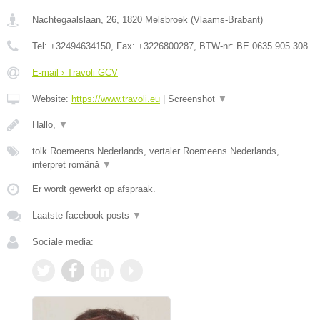
Nachtegaalslaan, 26
,
1820
Melsbroek
(
Vlaams-Brabant
)
Tel:
+32494634150
, Fax:
+3226800287
, BTW-nr:
BE 0635.905.308
E-mail › Travoli GCV
Website:
https://www.travoli.eu
|
Screenshot
▼
Hallo,
▼
tolk Roemeens Nederlands, vertaler Roemeens Nederlands,
interpret română
▼
Er wordt gewerkt op afspraak.
Laatste facebook posts
▼
Sociale media: