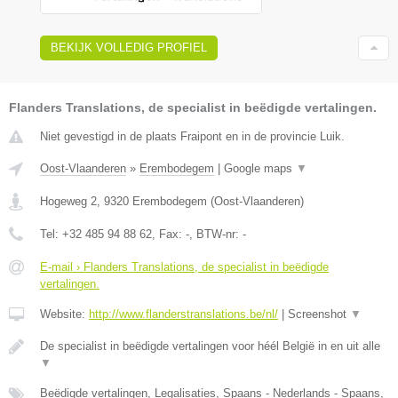
BEKIJK VOLLEDIG PROFIEL
Flanders Translations, de specialist in beëdigde vertalingen.
Niet gevestigd in de plaats Fraipont en in de provincie Luik.
Oost-Vlaanderen
»
Erembodegem
|
Google maps
▼
Hogeweg 2
,
9320
Erembodegem
(
Oost-Vlaanderen
)
Tel:
+32 485 94 88 62
, Fax:
-
, BTW-nr:
-
E-mail › Flanders Translations, de specialist in beëdigde
vertalingen.
Website:
http://www.flanderstranslations.be/nl/
|
Screenshot
▼
De specialist in beëdigde vertalingen voor héél België in en uit alle
▼
Beëdigde vertalingen, Legalisaties, Spaans - Nederlands - Spaans,