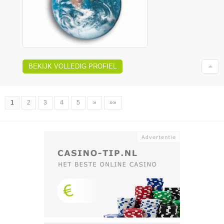
BEKIJK VOLLEDIG PROFIEL
1
2
3
4
5
»
»»