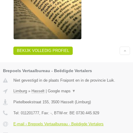
BEKIJK VOLLEDIG PROFIEL
Brepoels Vertaalbureau - Beëdigde Vertalers
Niet gevestigd in de plaats Fraipont en in de provincie Luik.
Limburg
»
Hasselt
|
Google maps
▼
Pietelbeekstraat 155
,
3500
Hasselt
(
Limburg
)
Tel:
011201777
, Fax:
-
, BTW-nr:
BE 0730.445.929
E-mail › Brepoels Vertaalbureau - Beëdigde Vertalers