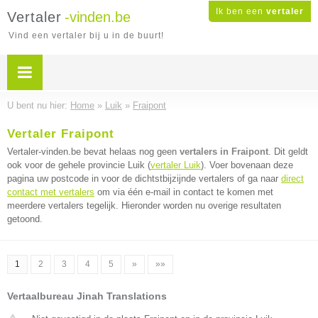
Ik ben een
vertaler
Vertaler
-vinden.be
Vind een vertaler bij u in de buurt!
U bent nu hier:
Home
»
Luik
»
Fraipont
Vertaler Fraipont
Vertaler-vinden.be bevat helaas nog geen
vertalers in Fraipont
. Dit geldt
ook voor de gehele provincie Luik (
vertaler Luik
). Voer bovenaan deze
pagina uw postcode in voor de dichtstbijzijnde vertalers of ga naar
direct
contact met vertalers
om via één e-mail in contact te komen met
meerdere vertalers tegelijk. Hieronder worden nu overige resultaten
getoond.
1
2
3
4
5
»
»»
Vertaalbureau Jinah Translations