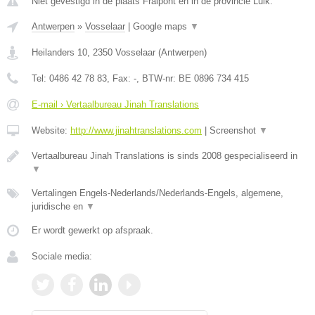
Niet gevestigd in de plaats Fraipont en in de provincie Luik.
Antwerpen
»
Vosselaar
|
Google maps
▼
Heilanders 10
,
2350
Vosselaar
(
Antwerpen
)
Tel:
0486 42 78 83
, Fax:
-
, BTW-nr:
BE 0896 734 415
E-mail › Vertaalbureau Jinah Translations
Website:
http://www.jinahtranslations.com
|
Screenshot
▼
Vertaalbureau Jinah Translations is sinds 2008 gespecialiseerd in
▼
Vertalingen Engels-Nederlands/Nederlands-Engels, algemene,
juridische en
▼
Er wordt gewerkt op afspraak.
Sociale media: