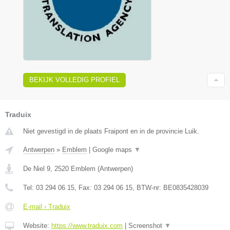
BEKIJK VOLLEDIG PROFIEL
Traduix
Niet gevestigd in de plaats Fraipont en in de provincie Luik.
Antwerpen
»
Emblem
|
Google maps
▼
De Niel 9
,
2520
Emblem
(
Antwerpen
)
Tel:
03 294 06 15
, Fax:
03 294 06 15
, BTW-nr:
BE0835428039
E-mail › Traduix
Website:
https://www.traduix.com
|
Screenshot
▼