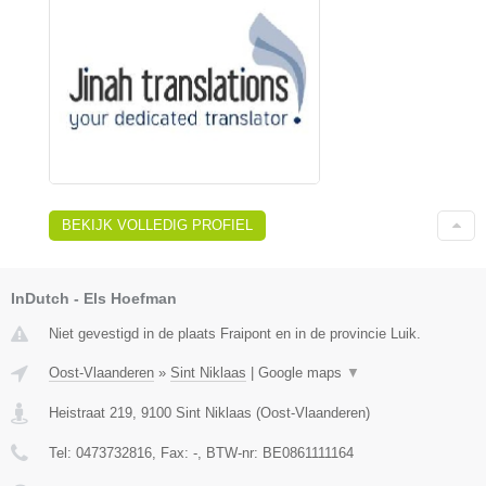
BEKIJK VOLLEDIG PROFIEL
InDutch - Els Hoefman
Niet gevestigd in de plaats Fraipont en in de provincie Luik.
Oost-Vlaanderen
»
Sint Niklaas
|
Google maps
▼
Heistraat 219
,
9100
Sint Niklaas
(
Oost-Vlaanderen
)
Tel:
0473732816
, Fax:
-
, BTW-nr:
BE0861111164