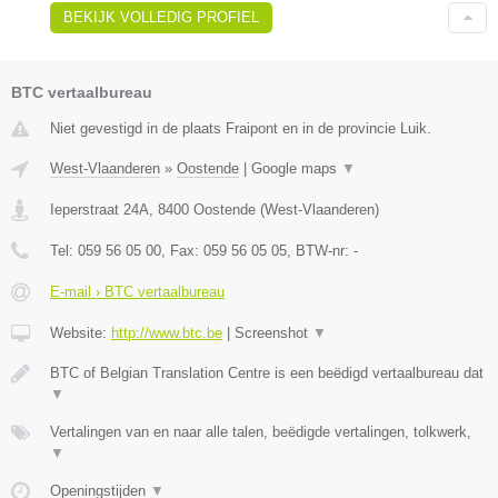
BEKIJK VOLLEDIG PROFIEL
BTC vertaalbureau
Niet gevestigd in de plaats Fraipont en in de provincie Luik.
West-Vlaanderen
»
Oostende
|
Google maps
▼
Ieperstraat 24A
,
8400
Oostende
(
West-Vlaanderen
)
Tel:
059 56 05 00
, Fax:
059 56 05 05
, BTW-nr:
-
E-mail › BTC vertaalbureau
Website:
http://www.btc.be
|
Screenshot
▼
BTC of Belgian Translation Centre is een beëdigd vertaalbureau dat
▼
Vertalingen van en naar alle talen, beëdigde vertalingen, tolkwerk,
▼
Openingstijden
▼