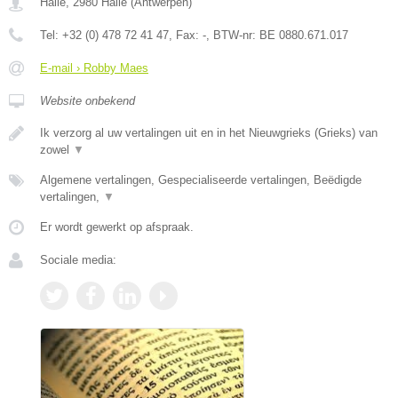
Halle
,
2980
Halle
(
Antwerpen
)
Tel:
+32 (0) 478 72 41 47
, Fax:
-
, BTW-nr:
BE 0880.671.017
E-mail › Robby Maes
Website onbekend
Ik verzorg al uw vertalingen uit en in het Nieuwgrieks (Grieks) van
zowel
▼
Algemene vertalingen, Gespecialiseerde vertalingen, Beëdigde
vertalingen,
▼
Er wordt gewerkt op afspraak.
Sociale media: