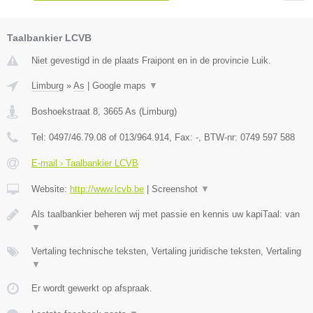
Taalbankier LCVB
Niet gevestigd in de plaats Fraipont en in de provincie Luik.
Limburg
»
As
|
Google maps
▼
Boshoekstraat 8
,
3665
As
(
Limburg
)
Tel:
0497/46.79.08 of 013/964.914
, Fax:
-
, BTW-nr:
0749 597 588
E-mail › Taalbankier LCVB
Website:
http://www.lcvb.be
|
Screenshot
▼
Als taalbankier beheren wij met passie en kennis uw kapiTaal: van
▼
Vertaling technische teksten, Vertaling juridische teksten, Vertaling
▼
Er wordt gewerkt op afspraak.