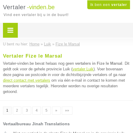
Ik ben een
vertaler
Vertaler
-vinden.be
Vind een vertaler bij u in de buurt!
U bent nu hier:
Home
»
Luik
»
Fize le Marsal
Vertaler Fize le Marsal
Vertaler-vinden.be bevat helaas nog geen
vertalers in Fize le Marsal
. Dit
geldt ook voor de gehele provincie Luik (
vertaler Luik
). Voer bovenaan
deze pagina uw postcode in voor de dichtstbijzijnde vertalers of ga naar
direct contact met vertalers
om via één e-mail in contact te komen met
meerdere vertalers tegelijk. Hieronder worden nu overige resultaten
getoond.
1
2
3
4
5
»
»»
Vertaalbureau Jinah Translations