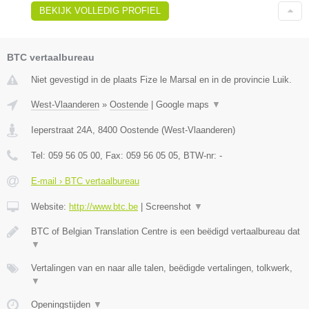
BEKIJK VOLLEDIG PROFIEL
BTC vertaalbureau
Niet gevestigd in de plaats Fize le Marsal en in de provincie Luik.
West-Vlaanderen
»
Oostende
|
Google maps
▼
Ieperstraat 24A
,
8400
Oostende
(
West-Vlaanderen
)
Tel:
059 56 05 00
, Fax:
059 56 05 05
, BTW-nr:
-
E-mail › BTC vertaalbureau
Website:
http://www.btc.be
|
Screenshot
▼
BTC of Belgian Translation Centre is een beëdigd vertaalbureau dat
▼
Vertalingen van en naar alle talen, beëdigde vertalingen, tolkwerk,
▼
Openingstijden
▼