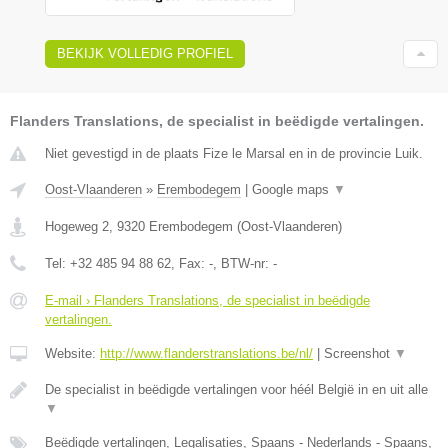
BEKIJK VOLLEDIG PROFIEL
Flanders Translations, de specialist in beëdigde vertalingen.
Niet gevestigd in de plaats Fize le Marsal en in de provincie Luik.
Oost-Vlaanderen
»
Erembodegem
|
Google maps
▼
Hogeweg 2
,
9320
Erembodegem
(
Oost-Vlaanderen
)
Tel:
+32 485 94 88 62
, Fax:
-
, BTW-nr:
-
E-mail › Flanders Translations, de specialist in beëdigde
vertalingen.
Website:
http://www.flanderstranslations.be/nl/
|
Screenshot
▼
De specialist in beëdigde vertalingen voor héél België in en uit alle
▼
Beëdigde vertalingen, Legalisaties, Spaans - Nederlands - Spaans,