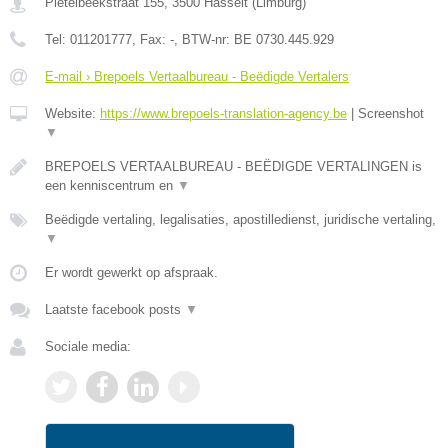
Pietelbeekstraat 155
,
3500
Hasselt
(
Limburg
)
Tel:
011201777
, Fax:
-
, BTW-nr:
BE 0730.445.929
E-mail › Brepoels Vertaalbureau - Beëdigde Vertalers
Website:
https://www.brepoels-translation-agency.be
|
Screenshot
▼
BREPOELS VERTAALBUREAU - BEËDIGDE VERTALINGEN is
een kenniscentrum en
▼
Beëdigde vertaling, legalisaties, apostilledienst, juridische vertaling,
▼
Er wordt gewerkt op afspraak.
Laatste facebook posts
▼
Sociale media: