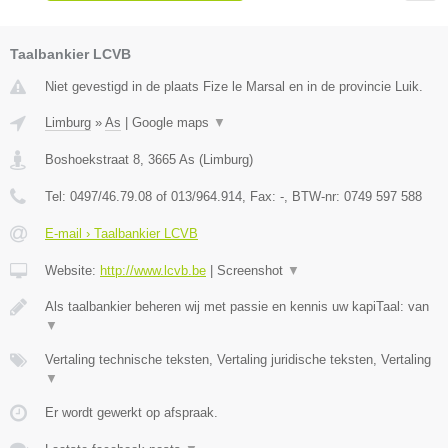
Taalbankier LCVB
Niet gevestigd in de plaats Fize le Marsal en in de provincie Luik.
Limburg
»
As
|
Google maps
▼
Boshoekstraat 8
,
3665
As
(
Limburg
)
Tel:
0497/46.79.08 of 013/964.914
, Fax:
-
, BTW-nr:
0749 597 588
E-mail › Taalbankier LCVB
Website:
http://www.lcvb.be
|
Screenshot
▼
Als taalbankier beheren wij met passie en kennis uw kapiTaal: van
▼
Vertaling technische teksten, Vertaling juridische teksten, Vertaling
▼
Er wordt gewerkt op afspraak.