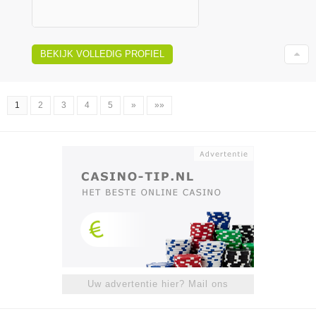
BEKIJK VOLLEDIG PROFIEL
1
2
3
4
5
»
»»
Uw advertentie hier? Mail ons