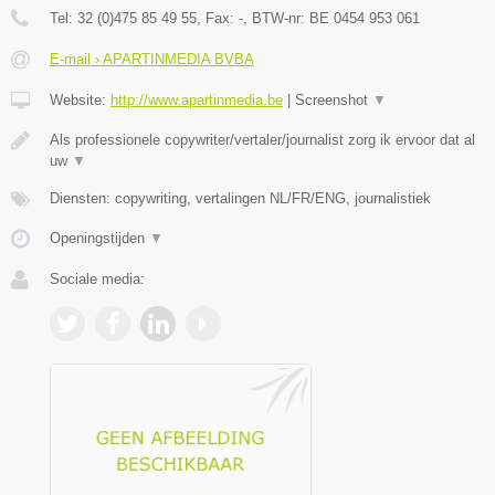
Tel:
32 (0)475 85 49 55
, Fax:
-
, BTW-nr:
BE 0454 953 061
E-mail › APARTINMEDIA BVBA
Website:
http://www.apartinmedia.be
|
Screenshot
▼
Als professionele copywriter/vertaler/journalist zorg ik ervoor dat al
uw
▼
Diensten: copywriting, vertalingen NL/FR/ENG, journalistiek
Openingstijden
▼
Sociale media: