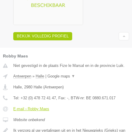
BEKIJK VOLLEDIG PROFIEL
Robby Maes
Niet gevestigd in de plaats Fize le Marsal en in de provincie Luik.
Antwerpen
»
Halle
|
Google maps
▼
Halle
,
2980
Halle
(
Antwerpen
)
Tel:
+32 (0) 478 72 41 47
, Fax:
-
, BTW-nr:
BE 0880.671.017
E-mail › Robby Maes
Website onbekend
Ik verzorg al uw vertalingen uit en in het Nieuwgrieks (Grieks) van