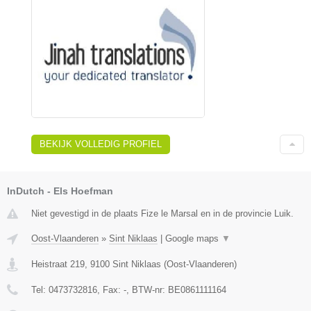
BEKIJK VOLLEDIG PROFIEL
InDutch - Els Hoefman
Niet gevestigd in de plaats Fize le Marsal en in de provincie Luik.
Oost-Vlaanderen
»
Sint Niklaas
|
Google maps
▼
Heistraat 219
,
9100
Sint Niklaas
(
Oost-Vlaanderen
)
Tel:
0473732816
, Fax:
-
, BTW-nr:
BE0861111164