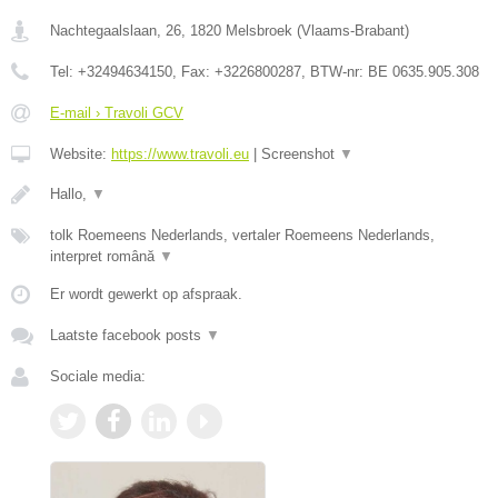
Nachtegaalslaan, 26
,
1820
Melsbroek
(
Vlaams-Brabant
)
Tel:
+32494634150
, Fax:
+3226800287
, BTW-nr:
BE 0635.905.308
E-mail › Travoli GCV
Website:
https://www.travoli.eu
|
Screenshot
▼
Hallo,
▼
tolk Roemeens Nederlands, vertaler Roemeens Nederlands,
interpret română
▼
Er wordt gewerkt op afspraak.
Laatste facebook posts
▼
Sociale media: