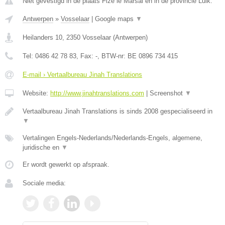
Niet gevestigd in de plaats Fize le Marsal en in de provincie Luik.
Antwerpen
»
Vosselaar
|
Google maps
▼
Heilanders 10
,
2350
Vosselaar
(
Antwerpen
)
Tel:
0486 42 78 83
, Fax:
-
, BTW-nr:
BE 0896 734 415
E-mail › Vertaalbureau Jinah Translations
Website:
http://www.jinahtranslations.com
|
Screenshot
▼
Vertaalbureau Jinah Translations is sinds 2008 gespecialiseerd in
▼
Vertalingen Engels-Nederlands/Nederlands-Engels, algemene,
juridische en
▼
Er wordt gewerkt op afspraak.
Sociale media: