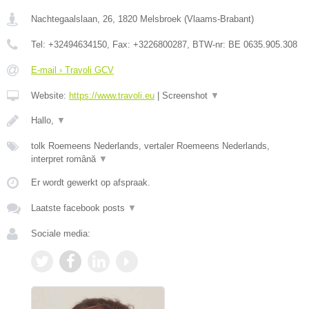
Nachtegaalslaan, 26
,
1820
Melsbroek
(
Vlaams-Brabant
)
Tel:
+32494634150
, Fax:
+3226800287
, BTW-nr:
BE 0635.905.308
E-mail › Travoli GCV
Website:
https://www.travoli.eu
|
Screenshot
▼
Hallo,
▼
tolk Roemeens Nederlands, vertaler Roemeens Nederlands,
interpret română
▼
Er wordt gewerkt op afspraak.
Laatste facebook posts
▼
Sociale media: