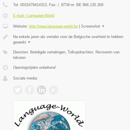
Tel:
0032479414313
, Fax:
/
, BTW-nr:
BE 866.135.269
E-mail › Language-World
Website:
http://www.language-world.be
|
Screenshot
▼
Na enkele jaren als vertaler voor de Belgische overheid te hebben
gewerkt
▼
Diensten: Beëdigde vertalingen, Tolkopdrachten, Reviseren van
teksten
Openingstijden onbekend
Sociale media: