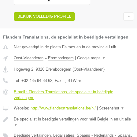
BEKIJK VOLLEDIG PROFIEL
Flanders Translations, de specialist in beëdigde vertalingen.
Niet gevestigd in de plaats Faimes en in de provincie Luik.
Oost-Vlaanderen
»
Erembodegem
|
Google maps
▼
Hogeweg 2
,
9320
Erembodegem
(
Oost-Vlaanderen
)
Tel:
+32 485 94 88 62
, Fax:
-
, BTW-nr:
-
E-mail › Flanders Translations, de specialist in beëdigde
vertalingen.
Website:
http://www.flanderstranslations.be/nl/
|
Screenshot
▼
De specialist in beëdigde vertalingen voor héél België in en uit alle
▼
Beëdigde vertalingen, Legalisaties, Spaans - Nederlands - Spaans,