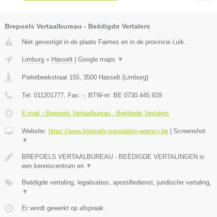
Brepoels Vertaalbureau - Beëdigde Vertalers
Niet gevestigd in de plaats Faimes en in de provincie Luik.
Limburg
»
Hasselt
|
Google maps
▼
Pietelbeekstraat 155
,
3500
Hasselt
(
Limburg
)
Tel:
011201777
, Fax:
-
, BTW-nr:
BE 0730.445.929
E-mail › Brepoels Vertaalbureau - Beëdigde Vertalers
Website:
https://www.brepoels-translation-agency.be
|
Screenshot
▼
BREPOELS VERTAALBUREAU - BEËDIGDE VERTALINGEN is
een kenniscentrum en
▼
Beëdigde vertaling, legalisaties, apostilledienst, juridische vertaling,
▼
Er wordt gewerkt op afspraak.