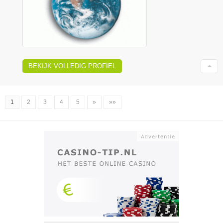
BEKIJK VOLLEDIG PROFIEL
1
2
3
4
5
»
»»