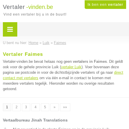
Ik ben een
vertaler
Vertaler
-vinden.be
Vind een vertaler bij u in de buurt!
U bent nu hier:
Home
»
Luik
»
Faimes
Vertaler Faimes
Vertaler-vinden.be bevat helaas nog geen
vertalers in Faimes
. Dit geldt
ook voor de gehele provincie Luik (
vertaler Luik
). Voer bovenaan deze
pagina uw postcode in voor de dichtstbijzijnde vertalers of ga naar
direct
contact met vertalers
om via één e-mail in contact te komen met
meerdere vertalers tegelijk. Hieronder worden nu overige resultaten
getoond.
1
2
3
4
5
»
»»
Vertaalbureau Jinah Translations