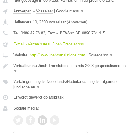
Niet gevestigd in de plaats Faimes en in de provincie Luik.
Antwerpen
»
Vosselaar
|
Google maps
▼
Heilanders 10
,
2350
Vosselaar
(
Antwerpen
)
Tel:
0486 42 78 83
, Fax:
-
, BTW-nr:
BE 0896 734 415
E-mail › Vertaalbureau Jinah Translations
Website:
http://www.jinahtranslations.com
|
Screenshot
▼
Vertaalbureau Jinah Translations is sinds 2008 gespecialiseerd in
▼
Vertalingen Engels-Nederlands/Nederlands-Engels, algemene,
juridische en
▼
Er wordt gewerkt op afspraak.
Sociale media: