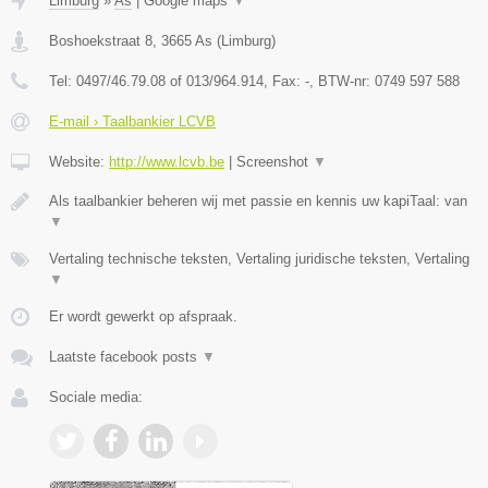
Limburg
»
As
|
Google maps
▼
Boshoekstraat 8
,
3665
As
(
Limburg
)
Tel:
0497/46.79.08 of 013/964.914
, Fax:
-
, BTW-nr:
0749 597 588
E-mail › Taalbankier LCVB
Website:
http://www.lcvb.be
|
Screenshot
▼
Als taalbankier beheren wij met passie en kennis uw kapiTaal: van
▼
Vertaling technische teksten, Vertaling juridische teksten, Vertaling
▼
Er wordt gewerkt op afspraak.
Laatste facebook posts
▼
Sociale media: