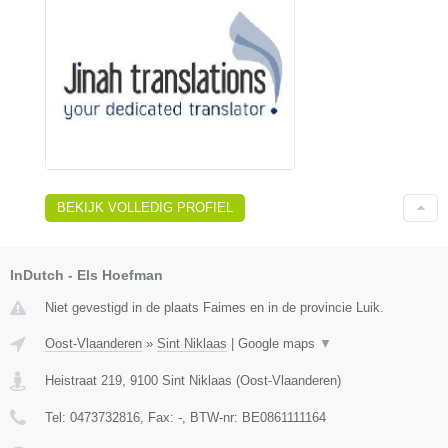
BEKIJK VOLLEDIG PROFIEL
InDutch - Els Hoefman
Niet gevestigd in de plaats Faimes en in de provincie Luik.
Oost-Vlaanderen
»
Sint Niklaas
|
Google maps
▼
Heistraat 219
,
9100
Sint Niklaas
(
Oost-Vlaanderen
)
Tel:
0473732816
, Fax:
-
, BTW-nr:
BE0861111164