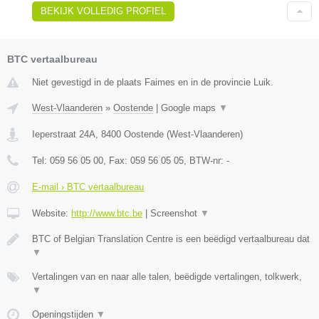
BEKIJK VOLLEDIG PROFIEL
BTC vertaalbureau
Niet gevestigd in de plaats Faimes en in de provincie Luik.
West-Vlaanderen
»
Oostende
|
Google maps
▼
Ieperstraat 24A
,
8400
Oostende
(
West-Vlaanderen
)
Tel:
059 56 05 00
, Fax:
059 56 05 05
, BTW-nr:
-
E-mail › BTC vertaalbureau
Website:
http://www.btc.be
|
Screenshot
▼
BTC of Belgian Translation Centre is een beëdigd vertaalbureau dat
▼
Vertalingen van en naar alle talen, beëdigde vertalingen, tolkwerk,
▼
Openingstijden
▼