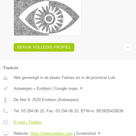
BEKIJK VOLLEDIG PROFIEL
Traduix
Niet gevestigd in de plaats Faimes en in de provincie Luik.
Antwerpen
»
Emblem
|
Google maps
▼
De Niel 9
,
2520
Emblem
(
Antwerpen
)
Tel:
03 294 06 15
, Fax:
03 294 06 15
, BTW-nr:
BE0835428039
E-mail › Traduix
Website:
https://www.traduix.com
|
Screenshot
▼