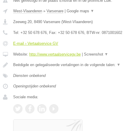
Niet gevestigd in de plaats Ensival en in de provincie Luik.
West-Vlaanderen
»
Varsenare
|
Google maps
▼
Zeeweg 20
,
8490
Varsenare
(
West-Vlaanderen
)
Tel:
+32 50 678 676
, Fax:
+32 50 678 676
, BTW-nr:
0871001602
E-mail › Vertaalservice GV
Website:
http://www.vertaalservicegv.be
|
Screenshot
▼
Beëdigde en gelegaliseerde vertalingen in de volgende talen:
▼
Diensten onbekend
Openingstijden onbekend
Sociale media: