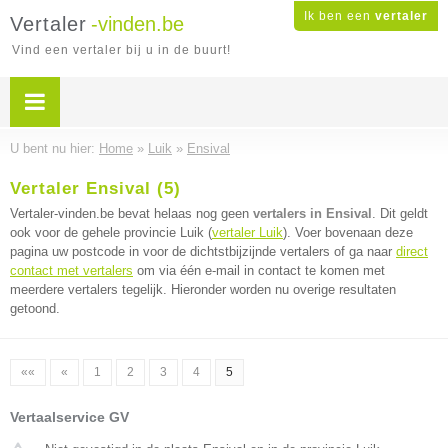
Ik ben een
vertaler
Vertaler
-vinden.be
Vind een vertaler bij u in de buurt!
U bent nu hier:
Home
»
Luik
»
Ensival
Vertaler Ensival (5)
Vertaler-vinden.be bevat helaas nog geen
vertalers in Ensival
. Dit geldt
ook voor de gehele provincie Luik (
vertaler Luik
). Voer bovenaan deze
pagina uw postcode in voor de dichtstbijzijnde vertalers of ga naar
direct
contact met vertalers
om via één e-mail in contact te komen met
meerdere vertalers tegelijk. Hieronder worden nu overige resultaten
getoond.
««
«
1
2
3
4
5
Vertaalservice GV