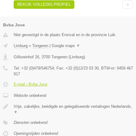
BEKIJK VOLLEDIG PROFIEL
Bvba Jove
Niet gevestigd in de plaats Ensival en in de provincie Luik.
Limburg
»
Tongeren
|
Google maps
▼
Gilliswinhof 26
,
3700
Tongeren
(
Limburg
)
Tel:
+32 (0)479/546754
, Fax:
+32 (0)12/23 03 30
, BTW-nr:
0459 467
917
E-mail › Bvba Jove
Website onbekend
Vrije, zakelijke, beëdigde en gelegaliseerde vertalingen Nederlands,
▼
Diensten onbekend
Openingstijden onbekend