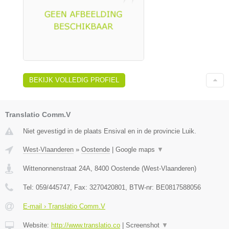
BEKIJK VOLLEDIG PROFIEL
Translatio Comm.V
Niet gevestigd in de plaats Ensival en in de provincie Luik.
West-Vlaanderen
»
Oostende
|
Google maps
▼
Wittenonnenstraat 24A
,
8400
Oostende
(
West-Vlaanderen
)
Tel:
059/445747
, Fax:
3270420801
, BTW-nr:
BE0817588056
E-mail › Translatio Comm.V
Website:
http://www.translatio.co
|
Screenshot
▼