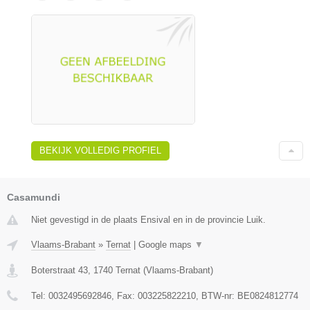
BEKIJK VOLLEDIG PROFIEL
Casamundi
Niet gevestigd in de plaats Ensival en in de provincie Luik.
Vlaams-Brabant
»
Ternat
|
Google maps
▼
Boterstraat 43
,
1740
Ternat
(
Vlaams-Brabant
)
Tel:
0032495692846
, Fax:
003225822210
, BTW-nr:
BE0824812774