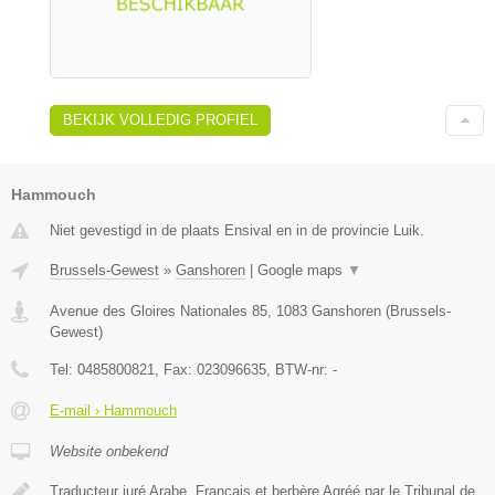
BEKIJK VOLLEDIG PROFIEL
Hammouch
Niet gevestigd in de plaats Ensival en in de provincie Luik.
Brussels-Gewest
»
Ganshoren
|
Google maps
▼
Avenue des Gloires Nationales 85
,
1083
Ganshoren
(
Brussels-
Gewest
)
Tel:
0485800821
, Fax:
023096635
, BTW-nr:
-
E-mail › Hammouch
Website onbekend
Traducteur juré Arabe, Français et berbère Agréé par le Tribunal de