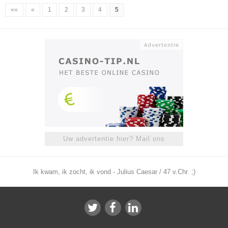
««
«
1
2
3
4
5
Uw advertentie hier? Mail ons
Ik kwam, ik zocht, ik vond - Julius Caesar / 47 v.Chr. ;)