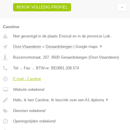
BEKIJK VOLLEDIG PROFIEL
Caroline
Niet gevestigd in de plaats Ensival en in de provincie Luik.
Oost-Vlaanderen
»
Geraardsbergen
|
Google maps
▼
Buizemontstraat, 207
,
9500
Geraardsbergen
(
Oost-Vlaanderen
)
Tel:
-
, Fax:
-
, BTW-nr:
BE0881.208.574
E-mail › Caroline
Website onbekend
Hallo, ik ben Caroline. Ik beschik over een A1 diploma
▼
Diensten onbekend
Openingstijden onbekend