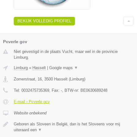
BEKIJK VOLLEDIG PROFIEL
Pcverle gcv
Niet gevestigd in de plaats Vucht, maar wel in de provincie
Limburg.
Limburg
»
Hasselt
|
Google maps
▼
Zomerstraat, 16
,
3500
Hasselt
(
Limburg
)
Tel:
0032475735369
, Fax:
-
, BTW-nr:
BE0630689248
E-mail › Pcverle gcv
Website onbekend
Geboren als Sloveen in België, dan is het Sloveens voor mij
uiteraard een
▼