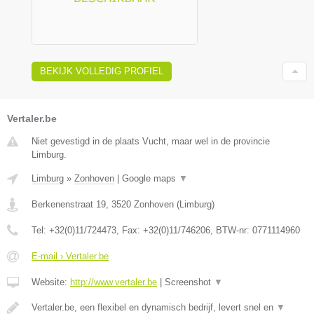
BEKIJK VOLLEDIG PROFIEL
Vertaler.be
Niet gevestigd in de plaats Vucht, maar wel in de provincie
Limburg.
Limburg
»
Zonhoven
|
Google maps
▼
Berkenenstraat 19
,
3520
Zonhoven
(
Limburg
)
Tel:
+32(0)11/724473
, Fax:
+32(0)11/746206
, BTW-nr:
0771114960
E-mail › Vertaler.be
Website:
http://www.vertaler.be
|
Screenshot
▼
Vertaler.be, een flexibel en dynamisch bedrijf, levert snel en
▼