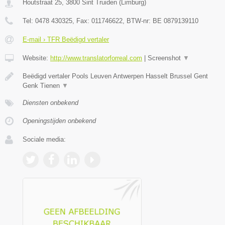
Houtstraat 25
,
3800
Sint Truiden
(
Limburg
)
Tel:
0478 430325
, Fax:
011746622
, BTW-nr:
BE 0879139110
E-mail › TFR Beëdigd vertaler
Website:
http://www.translatorforreal.com
|
Screenshot
▼
Beëdigd vertaler Pools Leuven Antwerpen Hasselt Brussel Gent
Genk Tienen
▼
Diensten onbekend
Openingstijden onbekend
Sociale media: