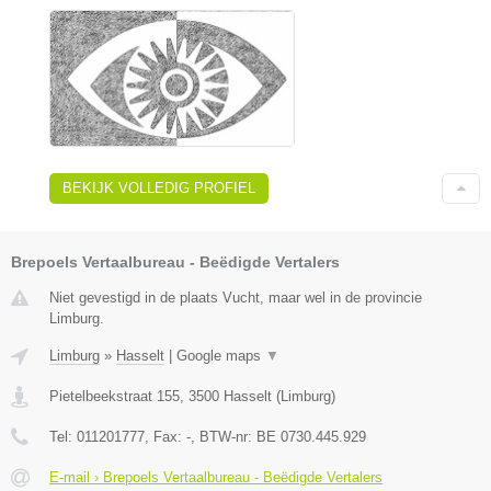
BEKIJK VOLLEDIG PROFIEL
Brepoels Vertaalbureau - Beëdigde Vertalers
Niet gevestigd in de plaats Vucht, maar wel in de provincie
Limburg.
Limburg
»
Hasselt
|
Google maps
▼
Pietelbeekstraat 155
,
3500
Hasselt
(
Limburg
)
Tel:
011201777
, Fax:
-
, BTW-nr:
BE 0730.445.929
E-mail › Brepoels Vertaalbureau - Beëdigde Vertalers