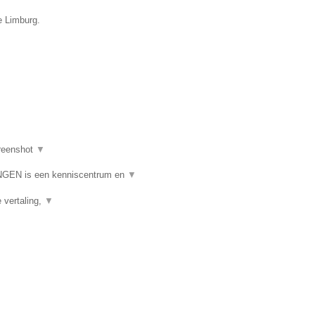
e Limburg.
reenshot
▼
N is een kenniscentrum en
▼
e vertaling,
▼