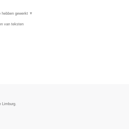
te hebben gewerkt
▼
en van teksten
e Limburg.