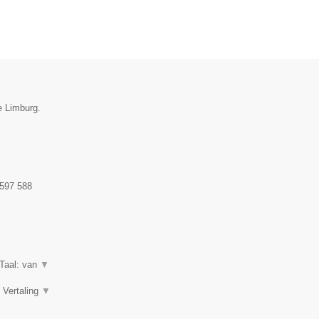
e Limburg.
597 588
iTaal: van
▼
, Vertaling
▼