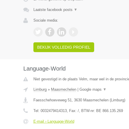
Laatste facebook posts
▼
Sociale media:
BEKIJK VOLLEDIG PROFIEL
Language-World
Niet gevestigd in de plaats Velm, maar wel in de provinci
Limburg
»
Maasmechelen
|
Google maps
▼
Faesschehoeveweg 51
,
3630
Maasmechelen
(
Limburg
)
Tel:
0032479414313
, Fax:
/
, BTW-nr:
BE 866.135.269
E-mail › Language-World