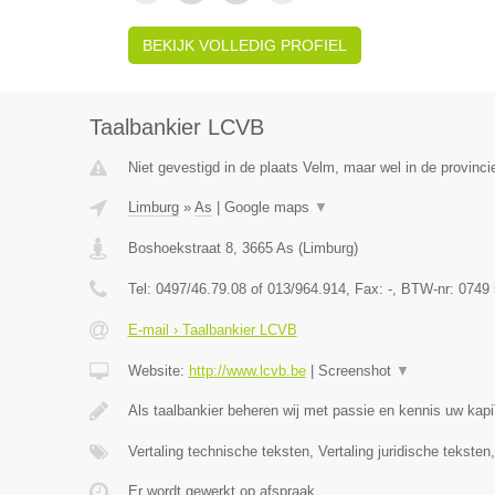
BEKIJK VOLLEDIG PROFIEL
Taalbankier LCVB
Niet gevestigd in de plaats Velm, maar wel in de provinci
Limburg
»
As
|
Google maps
▼
Boshoekstraat 8
,
3665
As
(
Limburg
)
Tel:
0497/46.79.08 of 013/964.914
, Fax:
-
, BTW-nr:
0749 
E-mail › Taalbankier LCVB
Website:
http://www.lcvb.be
|
Screenshot
▼
Als taalbankier beheren wij met passie en kennis uw kap
Vertaling technische teksten, Vertaling juridische teksten
Er wordt gewerkt op afspraak.