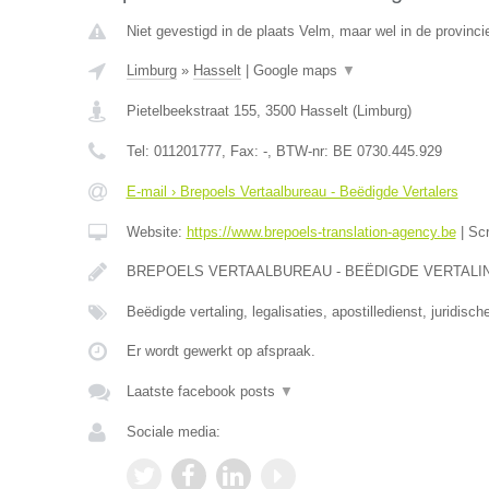
Niet gevestigd in de plaats Velm, maar wel in de provinci
Limburg
»
Hasselt
|
Google maps
▼
Pietelbeekstraat 155
,
3500
Hasselt
(
Limburg
)
Tel:
011201777
, Fax:
-
, BTW-nr:
BE 0730.445.929
E-mail › Brepoels Vertaalbureau - Beëdigde Vertalers
Website:
https://www.brepoels-translation-agency.be
|
Sc
BREPOELS VERTAALBUREAU - BEËDIGDE VERTALINGE
Beëdigde vertaling, legalisaties, apostilledienst, juridisch
Er wordt gewerkt op afspraak.
Laatste facebook posts
▼
Sociale media: