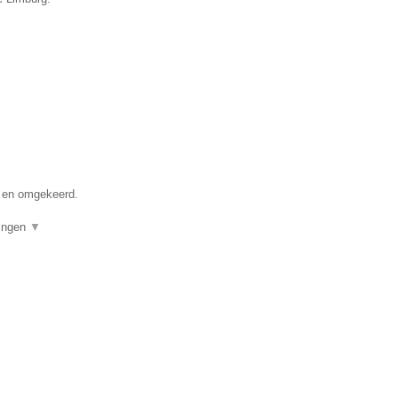
s en omgekeerd.
lingen
▼