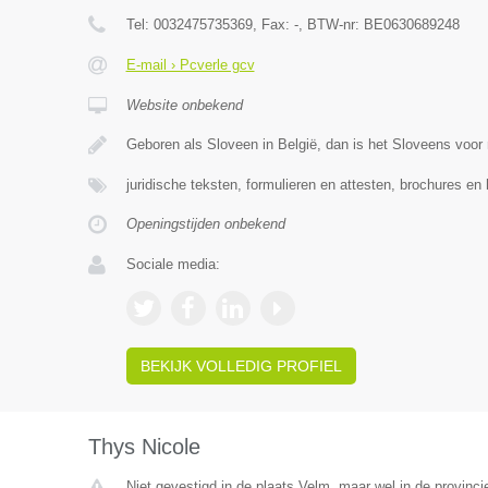
Tel:
0032475735369
, Fax:
-
, BTW-nr:
BE0630689248
E-mail › Pcverle gcv
Website onbekend
Geboren als Sloveen in België, dan is het Sloveens voor 
juridische teksten, formulieren en attesten, brochures en
Openingstijden onbekend
Sociale media:
BEKIJK VOLLEDIG PROFIEL
Thys Nicole
Niet gevestigd in de plaats Velm, maar wel in de provinci