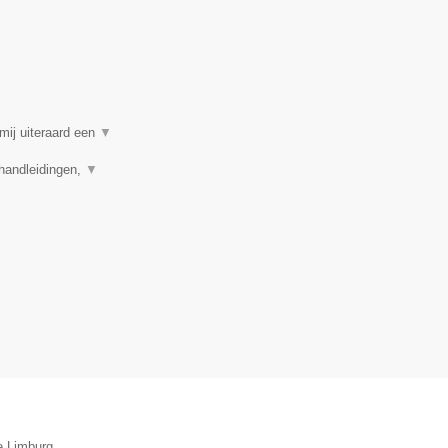
mij uiteraard een
▼
 handleidingen,
▼
e Limburg.