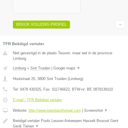
BEKIJK VOLLEDIG PROFIEL
TFR Beëdigd vertaler
Niet gevestigd in de plaats Teuven, maar wel in de provincie
Limburg.
Limburg
»
Sint Truiden
|
Google maps
▼
Houtstraat 25
,
3800
Sint Truiden
(
Limburg
)
Tel:
0478 430325
, Fax:
011746622
, BTW-nr:
BE 0879139110
E-mail › TFR Beëdigd vertaler
Website:
http://www.translatorforreal.com
|
Screenshot
▼
Beëdigd vertaler Pools Leuven Antwerpen Hasselt Brussel Gent
Genk Tienen
▼