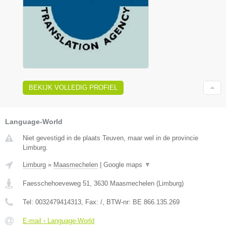
BEKIJK VOLLEDIG PROFIEL
Language-World
Niet gevestigd in de plaats Teuven, maar wel in de provincie
Limburg.
Limburg
»
Maasmechelen
|
Google maps
▼
Faesschehoeveweg 51
,
3630
Maasmechelen
(
Limburg
)
Tel:
0032479414313
, Fax:
/
, BTW-nr:
BE 866.135.269
E-mail › Language-World