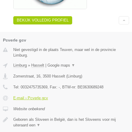
BEKIJK VOLLEDIG PROFIEL
Pcverle gcv
Niet gevestigd in de plaats Teuven, maar wel in de provincie
Limburg.
Limburg
»
Hasselt
|
Google maps
▼
Zomerstraat, 16
,
3500
Hasselt
(
Limburg
)
Tel:
0032475735369
, Fax:
-
, BTW-nr:
BE0630689248
E-mail › Pcverle gcv
Website onbekend
Geboren als Sloveen in België, dan is het Sloveens voor mij
uiteraard een
▼