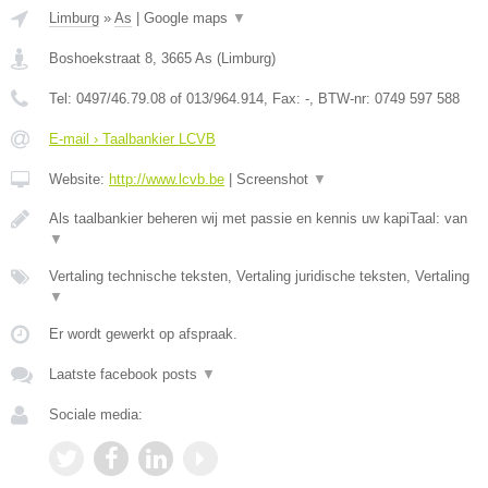
Limburg
»
As
|
Google maps
▼
Boshoekstraat 8
,
3665
As
(
Limburg
)
Tel:
0497/46.79.08 of 013/964.914
, Fax:
-
, BTW-nr:
0749 597 588
E-mail › Taalbankier LCVB
Website:
http://www.lcvb.be
|
Screenshot
▼
Als taalbankier beheren wij met passie en kennis uw kapiTaal: van
▼
Vertaling technische teksten, Vertaling juridische teksten, Vertaling
▼
Er wordt gewerkt op afspraak.
Laatste facebook posts
▼
Sociale media: