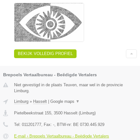
BEKIJK VOLLEDIG PROFIEL
Brepoels Vertaalbureau - Beëdigde Vertalers
Niet gevestigd in de plaats Teuven, maar wel in de provincie
Limburg.
Limburg
»
Hasselt
|
Google maps
▼
Pietelbeekstraat 155
,
3500
Hasselt
(
Limburg
)
Tel:
011201777
, Fax:
-
, BTW-nr:
BE 0730.445.929
E-mail › Brepoels Vertaalbureau - Beëdigde Vertalers