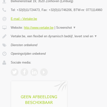
Berkenenstraat 19
,
3520
Zonhoven
(
Limburg
)
Tel:
+32(0)11/724473
, Fax:
+32(0)11/746206
, BTW-nr:
0771114960
E-mail › Vertaler.be
Website:
http://www.vertaler.be
|
Screenshot
▼
Vertaler.be, een flexibel en dynamisch bedrijf, levert snel en
▼
Diensten onbekend
Openingstijden onbekend
Sociale media: