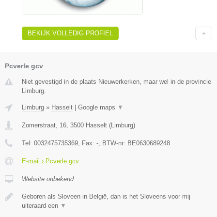
BEKIJK VOLLEDIG PROFIEL
Pcverle gcv
Niet gevestigd in de plaats Nieuwerkerken, maar wel in de provincie
Limburg.
Limburg
»
Hasselt
|
Google maps
▼
Zomerstraat, 16
,
3500
Hasselt
(
Limburg
)
Tel:
0032475735369
, Fax:
-
, BTW-nr:
BE0630689248
E-mail › Pcverle gcv
Website onbekend
Geboren als Sloveen in België, dan is het Sloveens voor mij
uiteraard een
▼