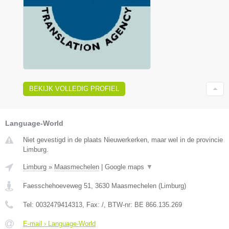
BEKIJK VOLLEDIG PROFIEL
Language-World
Niet gevestigd in de plaats Nieuwerkerken, maar wel in de provincie
Limburg.
Limburg
»
Maasmechelen
|
Google maps
▼
Faesschehoeveweg 51
,
3630
Maasmechelen
(
Limburg
)
Tel:
0032479414313
, Fax:
/
, BTW-nr:
BE 866.135.269
E-mail › Language-World