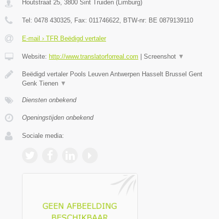
Houtstraat 25
,
3800
Sint Truiden
(
Limburg
)
Tel:
0478 430325
, Fax:
011746622
, BTW-nr:
BE 0879139110
E-mail › TFR Beëdigd vertaler
Website:
http://www.translatorforreal.com
|
Screenshot
▼
Beëdigd vertaler Pools Leuven Antwerpen Hasselt Brussel Gent
Genk Tienen
▼
Diensten onbekend
Openingstijden onbekend
Sociale media: