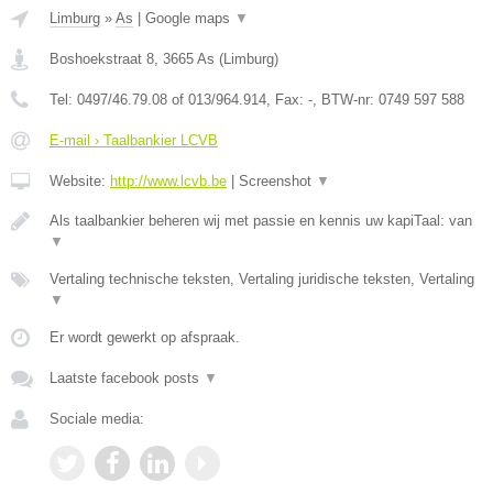
Limburg
»
As
|
Google maps
▼
Boshoekstraat 8
,
3665
As
(
Limburg
)
Tel:
0497/46.79.08 of 013/964.914
, Fax:
-
, BTW-nr:
0749 597 588
E-mail › Taalbankier LCVB
Website:
http://www.lcvb.be
|
Screenshot
▼
Als taalbankier beheren wij met passie en kennis uw kapiTaal: van
▼
Vertaling technische teksten, Vertaling juridische teksten, Vertaling
▼
Er wordt gewerkt op afspraak.
Laatste facebook posts
▼
Sociale media: