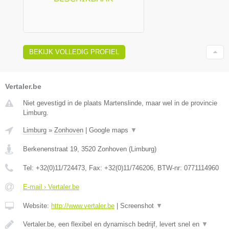
BEKIJK VOLLEDIG PROFIEL
Vertaler.be
Niet gevestigd in de plaats Martenslinde, maar wel in de provincie
Limburg.
Limburg
»
Zonhoven
|
Google maps
▼
Berkenenstraat 19
,
3520
Zonhoven
(
Limburg
)
Tel:
+32(0)11/724473
, Fax:
+32(0)11/746206
, BTW-nr:
0771114960
E-mail › Vertaler.be
Website:
http://www.vertaler.be
|
Screenshot
▼
Vertaler.be, een flexibel en dynamisch bedrijf, levert snel en
▼