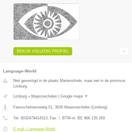
BEKIJK VOLLEDIG PROFIEL
Language-World
Niet gevestigd in de plaats Martenslinde, maar wel in de provincie
Limburg.
Limburg
»
Maasmechelen
|
Google maps
▼
Faesschehoeveweg 51
,
3630
Maasmechelen
(
Limburg
)
Tel:
0032479414313
, Fax:
/
, BTW-nr:
BE 866.135.269
E-mail › Language-World