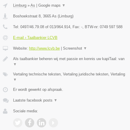
Limburg
»
As
|
Google maps
▼
Boshoekstraat 8
,
3665
As
(
Limburg
)
Tel:
0497/46.79.08 of 013/964.914
, Fax:
-
, BTW-nr:
0749 597 588
E-mail › Taalbankier LCVB
Website:
http://www.lcvb.be
|
Screenshot
▼
Als taalbankier beheren wij met passie en kennis uw kapiTaal: van
▼
Vertaling technische teksten, Vertaling juridische teksten, Vertaling
▼
Er wordt gewerkt op afspraak.
Laatste facebook posts
▼
Sociale media: