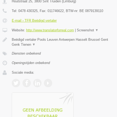
Houtstraat 25
,
3800
Sint Truiden
(
Limburg
)
Tel:
0478 430325
, Fax:
011746622
, BTW-nr:
BE 0879139110
E-mail › TFR Beëdigd vertaler
Website:
http://www.translatorforreal.com
|
Screenshot
▼
Beëdigd vertaler Pools Leuven Antwerpen Hasselt Brussel Gent
Genk Tienen
▼
Diensten onbekend
Openingstijden onbekend
Sociale media: