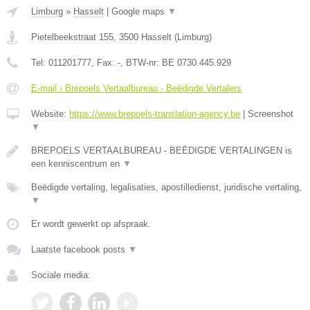
Limburg
»
Hasselt
|
Google maps
▼
Pietelbeekstraat 155
,
3500
Hasselt
(
Limburg
)
Tel:
011201777
, Fax:
-
, BTW-nr:
BE 0730.445.929
E-mail › Brepoels Vertaalbureau - Beëdigde Vertalers
Website:
https://www.brepoels-translation-agency.be
|
Screenshot
▼
BREPOELS VERTAALBUREAU - BEËDIGDE VERTALINGEN is
een kenniscentrum en
▼
Beëdigde vertaling, legalisaties, apostilledienst, juridische vertaling,
▼
Er wordt gewerkt op afspraak.
Laatste facebook posts
▼
Sociale media: