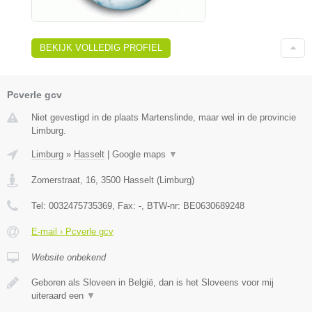
BEKIJK VOLLEDIG PROFIEL
Pcverle gcv
Niet gevestigd in de plaats Martenslinde, maar wel in de provincie
Limburg.
Limburg
»
Hasselt
|
Google maps
▼
Zomerstraat, 16
,
3500
Hasselt
(
Limburg
)
Tel:
0032475735369
, Fax:
-
, BTW-nr:
BE0630689248
E-mail › Pcverle gcv
Website onbekend
Geboren als Sloveen in België, dan is het Sloveens voor mij
uiteraard een
▼