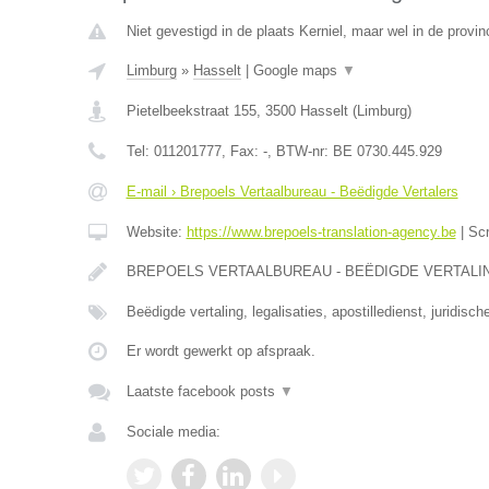
Niet gevestigd in de plaats Kerniel, maar wel in de provin
Limburg
»
Hasselt
|
Google maps
▼
Pietelbeekstraat 155
,
3500
Hasselt
(
Limburg
)
Tel:
011201777
, Fax:
-
, BTW-nr:
BE 0730.445.929
E-mail › Brepoels Vertaalbureau - Beëdigde Vertalers
Website:
https://www.brepoels-translation-agency.be
|
Sc
BREPOELS VERTAALBUREAU - BEËDIGDE VERTALINGE
Beëdigde vertaling, legalisaties, apostilledienst, juridisch
Er wordt gewerkt op afspraak.
Laatste facebook posts
▼
Sociale media: