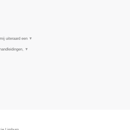
mij uiteraard een
▼
 handleidingen,
▼
cie Limburg.