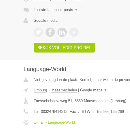
Laatste facebook posts
▼
Sociale media:
BEKIJK VOLLEDIG PROFIEL
Language-World
Niet gevestigd in de plaats Kerniel, maar wel in de provin
Limburg
»
Maasmechelen
|
Google maps
▼
Faesschehoeveweg 51
,
3630
Maasmechelen
(
Limburg
)
Tel:
0032479414313
, Fax:
/
, BTW-nr:
BE 866.135.269
E-mail › Language-World