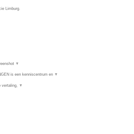
cie Limburg.
reenshot
▼
N is een kenniscentrum en
▼
e vertaling,
▼