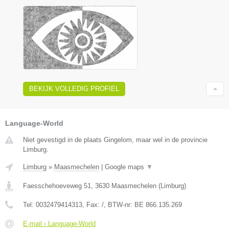
BEKIJK VOLLEDIG PROFIEL
Language-World
Niet gevestigd in de plaats Gingelom, maar wel in de provincie
Limburg.
Limburg
»
Maasmechelen
|
Google maps
▼
Faesschehoeveweg 51
,
3630
Maasmechelen
(
Limburg
)
Tel:
0032479414313
, Fax:
/
, BTW-nr:
BE 866.135.269
E-mail › Language-World