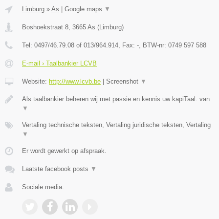
Limburg
»
As
|
Google maps
▼
Boshoekstraat 8
,
3665
As
(
Limburg
)
Tel:
0497/46.79.08 of 013/964.914
, Fax:
-
, BTW-nr:
0749 597 588
E-mail › Taalbankier LCVB
Website:
http://www.lcvb.be
|
Screenshot
▼
Als taalbankier beheren wij met passie en kennis uw kapiTaal: van
▼
Vertaling technische teksten, Vertaling juridische teksten, Vertaling
▼
Er wordt gewerkt op afspraak.
Laatste facebook posts
▼
Sociale media: