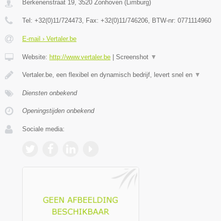
Berkenenstraat 19
,
3520
Zonhoven
(
Limburg
)
Tel:
+32(0)11/724473
, Fax:
+32(0)11/746206
, BTW-nr:
0771114960
E-mail › Vertaler.be
Website:
http://www.vertaler.be
|
Screenshot
▼
Vertaler.be, een flexibel en dynamisch bedrijf, levert snel en
▼
Diensten onbekend
Openingstijden onbekend
Sociale media: