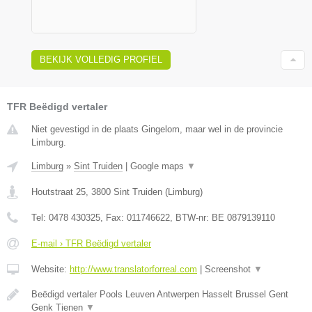
BEKIJK VOLLEDIG PROFIEL
TFR Beëdigd vertaler
Niet gevestigd in de plaats Gingelom, maar wel in de provincie
Limburg.
Limburg
»
Sint Truiden
|
Google maps
▼
Houtstraat 25
,
3800
Sint Truiden
(
Limburg
)
Tel:
0478 430325
, Fax:
011746622
, BTW-nr:
BE 0879139110
E-mail › TFR Beëdigd vertaler
Website:
http://www.translatorforreal.com
|
Screenshot
▼
Beëdigd vertaler Pools Leuven Antwerpen Hasselt Brussel Gent
Genk Tienen
▼