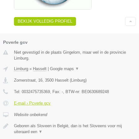
BEKIJK VOLLEDIG PROFIEL
Pcverle gcv
Niet gevestigd in de plaats Gingelom, maar wel in de provincie
Limburg.
Limburg
»
Hasselt
|
Google maps
▼
Zomerstraat, 16
,
3500
Hasselt
(
Limburg
)
Tel:
0032475735369
, Fax:
-
, BTW-nr:
BE0630689248
E-mail › Pcverle gcv
Website onbekend
Geboren als Sloveen in België, dan is het Sloveens voor mij
uiteraard een
▼