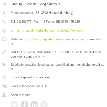
Limburg
»
Hasselt
|
Google maps
▼
Pietelbeekstraat 155
,
3500
Hasselt
(
Limburg
)
Tel:
011201777
, Fax:
-
, BTW-nr:
BE 0730.445.929
E-mail › Brepoels Vertaalbureau - Beëdigde Vertalers
Website:
https://www.brepoels-translation-agency.be
|
Screenshot
▼
BREPOELS VERTAALBUREAU - BEËDIGDE VERTALINGEN is
een kenniscentrum en
▼
Beëdigde vertaling, legalisaties, apostilledienst, juridische vertaling,
▼
Er wordt gewerkt op afspraak.
Laatste facebook posts
▼
Sociale media: