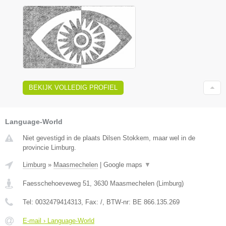
BEKIJK VOLLEDIG PROFIEL
Language-World
Niet gevestigd in de plaats Dilsen Stokkem, maar wel in de
provincie Limburg.
Limburg
»
Maasmechelen
|
Google maps
▼
Faesschehoeveweg 51
,
3630
Maasmechelen
(
Limburg
)
Tel:
0032479414313
, Fax:
/
, BTW-nr:
BE 866.135.269
E-mail › Language-World