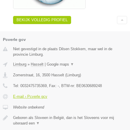
BEKIJK VOLLEDIG PROFIEL
Pcverle gcv
Niet gevestigd in de plaats Dilsen Stokkem, maar wel in de
provincie Limburg.
Limburg
»
Hasselt
|
Google maps
▼
Zomerstraat, 16
,
3500
Hasselt
(
Limburg
)
Tel:
0032475735369
, Fax:
-
, BTW-nr:
BE0630689248
E-mail › Pcverle gcv
Website onbekend
Geboren als Sloveen in België, dan is het Sloveens voor mij
uiteraard een
▼