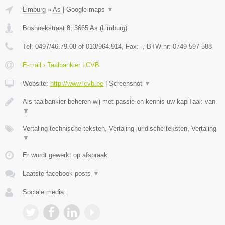
Limburg
»
As
|
Google maps
▼
Boshoekstraat 8
,
3665
As
(
Limburg
)
Tel:
0497/46.79.08 of 013/964.914
, Fax:
-
, BTW-nr:
0749 597 588
E-mail › Taalbankier LCVB
Website:
http://www.lcvb.be
|
Screenshot
▼
Als taalbankier beheren wij met passie en kennis uw kapiTaal: van
▼
Vertaling technische teksten, Vertaling juridische teksten, Vertaling
▼
Er wordt gewerkt op afspraak.
Laatste facebook posts
▼
Sociale media: