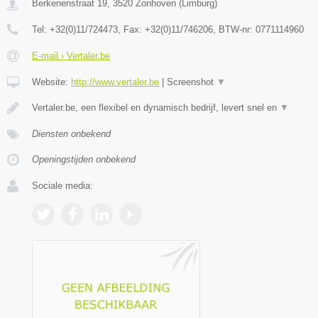
Berkenenstraat 19
,
3520
Zonhoven
(
Limburg
)
Tel:
+32(0)11/724473
, Fax:
+32(0)11/746206
, BTW-nr:
0771114960
E-mail › Vertaler.be
Website:
http://www.vertaler.be
|
Screenshot
▼
Vertaler.be, een flexibel en dynamisch bedrijf, levert snel en
▼
Diensten onbekend
Openingstijden onbekend
Sociale media: