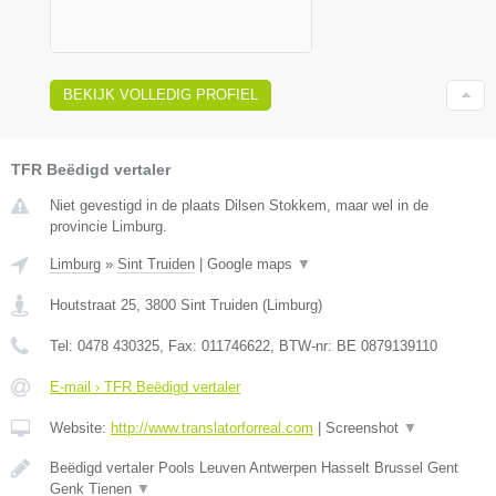
BEKIJK VOLLEDIG PROFIEL
TFR Beëdigd vertaler
Niet gevestigd in de plaats Dilsen Stokkem, maar wel in de
provincie Limburg.
Limburg
»
Sint Truiden
|
Google maps
▼
Houtstraat 25
,
3800
Sint Truiden
(
Limburg
)
Tel:
0478 430325
, Fax:
011746622
, BTW-nr:
BE 0879139110
E-mail › TFR Beëdigd vertaler
Website:
http://www.translatorforreal.com
|
Screenshot
▼
Beëdigd vertaler Pools Leuven Antwerpen Hasselt Brussel Gent
Genk Tienen
▼