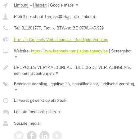
Limburg
»
Hasselt
|
Google maps
▼
Pietelbeekstraat 155
,
3500
Hasselt
(
Limburg
)
Tel:
011201777
, Fax:
-
, BTW-nr:
BE 0730.445.929
E-mail › Brepoels Vertaalbureau - Beëdigde Vertalers
Website:
https://www.brepoels-translation-agency.be
|
Screenshot
▼
BREPOELS VERTAALBUREAU - BEËDIGDE VERTALINGEN is
een kenniscentrum en
▼
Beëdigde vertaling, legalisaties, apostilledienst, juridische vertaling,
▼
Er wordt gewerkt op afspraak.
Laatste facebook posts
▼
Sociale media: