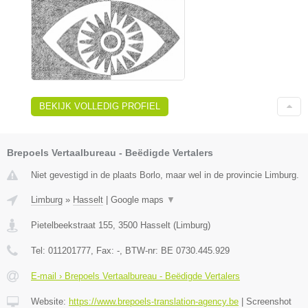
BEKIJK VOLLEDIG PROFIEL
Brepoels Vertaalbureau - Beëdigde Vertalers
Niet gevestigd in de plaats Borlo, maar wel in de provincie Limburg.
Limburg
»
Hasselt
|
Google maps
▼
Pietelbeekstraat 155
,
3500
Hasselt
(
Limburg
)
Tel:
011201777
, Fax:
-
, BTW-nr:
BE 0730.445.929
E-mail › Brepoels Vertaalbureau - Beëdigde Vertalers
Website:
https://www.brepoels-translation-agency.be
|
Screenshot