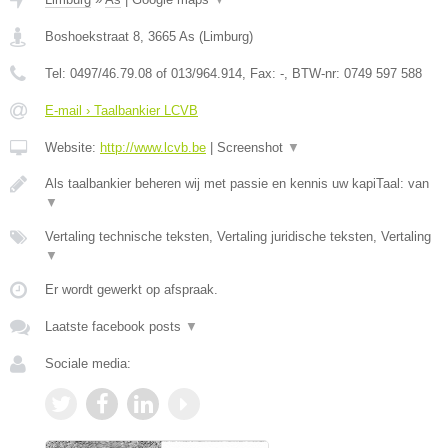
Boshoekstraat 8
,
3665
As
(
Limburg
)
Tel:
0497/46.79.08 of 013/964.914
, Fax:
-
, BTW-nr:
0749 597 588
E-mail › Taalbankier LCVB
Website:
http://www.lcvb.be
|
Screenshot
▼
Als taalbankier beheren wij met passie en kennis uw kapiTaal: van
▼
Vertaling technische teksten, Vertaling juridische teksten, Vertaling
▼
Er wordt gewerkt op afspraak.
Laatste facebook posts
▼
Sociale media: