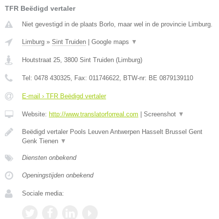
TFR Beëdigd vertaler
Niet gevestigd in de plaats Borlo, maar wel in de provincie Limburg.
Limburg
»
Sint Truiden
|
Google maps
▼
Houtstraat 25
,
3800
Sint Truiden
(
Limburg
)
Tel:
0478 430325
, Fax:
011746622
, BTW-nr:
BE 0879139110
E-mail › TFR Beëdigd vertaler
Website:
http://www.translatorforreal.com
|
Screenshot
▼
Beëdigd vertaler Pools Leuven Antwerpen Hasselt Brussel Gent
Genk Tienen
▼
Diensten onbekend
Openingstijden onbekend
Sociale media: