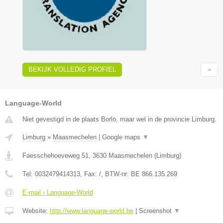
BEKIJK VOLLEDIG PROFIEL
Language-World
Niet gevestigd in de plaats Borlo, maar wel in de provincie Limburg.
Limburg
»
Maasmechelen
|
Google maps
▼
Faesschehoeveweg 51
,
3630
Maasmechelen
(
Limburg
)
Tel:
0032479414313
, Fax:
/
, BTW-nr:
BE 866.135.269
E-mail › Language-World
Website:
http://www.language-world.be
|
Screenshot
▼