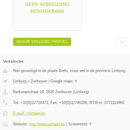
BEKIJK VOLLEDIG PROFIEL
Vertaler.be
Niet gevestigd in de plaats Borlo, maar wel in de provincie Limburg.
Limburg
»
Zonhoven
|
Google maps
▼
Berkenenstraat 19
,
3520
Zonhoven
(
Limburg
)
Tel:
+32(0)11/724473
, Fax:
+32(0)11/746206
, BTW-nr:
0771114960
E-mail › Vertaler.be
Website:
http://www.vertaler.be
|
Screenshot
▼