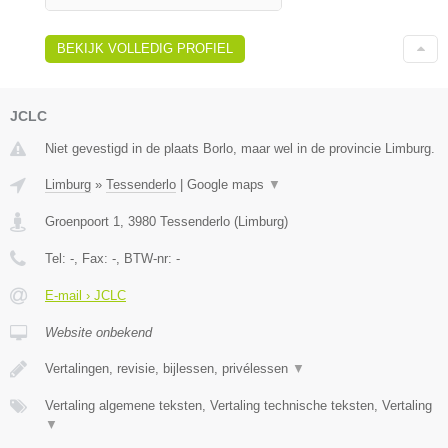
BEKIJK VOLLEDIG PROFIEL
JCLC
Niet gevestigd in de plaats Borlo, maar wel in de provincie Limburg.
Limburg
»
Tessenderlo
|
Google maps
▼
Groenpoort 1
,
3980
Tessenderlo
(
Limburg
)
Tel:
-
, Fax:
-
, BTW-nr:
-
E-mail › JCLC
Website onbekend
Vertalingen, revisie, bijlessen, privélessen
▼
Vertaling algemene teksten, Vertaling technische teksten, Vertaling
▼