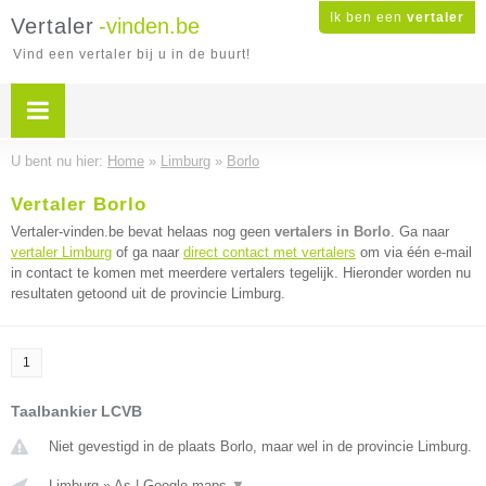
Ik ben een
vertaler
Vertaler
-vinden.be
Vind een vertaler bij u in de buurt!
U bent nu hier:
Home
»
Limburg
»
Borlo
Vertaler Borlo
Vertaler-vinden.be bevat helaas nog geen
vertalers in Borlo
. Ga naar
vertaler Limburg
of ga naar
direct contact met vertalers
om via één e-mail
in contact te komen met meerdere vertalers tegelijk. Hieronder worden nu
resultaten getoond uit de provincie Limburg.
1
Taalbankier LCVB
Niet gevestigd in de plaats Borlo, maar wel in de provincie Limburg.
Limburg
»
As
|
Google maps
▼