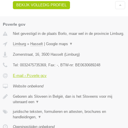
BEKIJK VOLLEDIG PROFIEL
Pcverle gcv
Niet gevestigd in de plaats Borlo, maar wel in de provincie Limburg.
Limburg
»
Hasselt
|
Google maps
▼
Zomerstraat, 16
,
3500
Hasselt
(
Limburg
)
Tel:
0032475735369
, Fax:
-
, BTW-nr:
BE0630689248
E-mail › Pcverle gcv
Website onbekend
Geboren als Sloveen in België, dan is het Sloveens voor mij
uiteraard een
▼
juridische teksten, formulieren en attesten, brochures en
handleidingen,
▼
Openingstijden onbekend