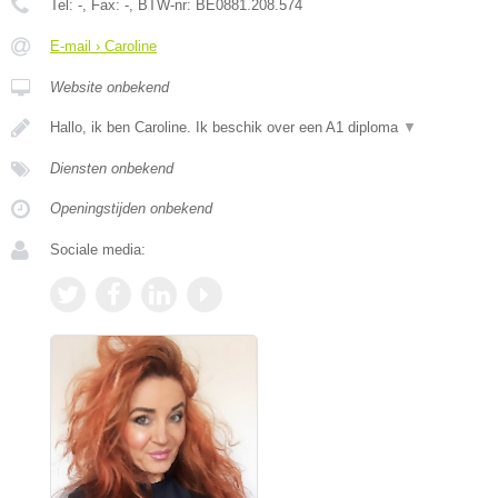
Tel:
-
, Fax:
-
, BTW-nr:
BE0881.208.574
E-mail › Caroline
Website onbekend
Hallo, ik ben Caroline. Ik beschik over een A1 diploma
▼
Diensten onbekend
Openingstijden onbekend
Sociale media: