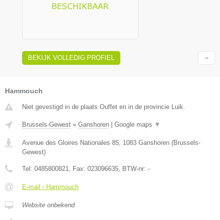
BEKIJK VOLLEDIG PROFIEL
Hammouch
Niet gevestigd in de plaats Ouffet en in de provincie Luik.
Brussels-Gewest
»
Ganshoren
|
Google maps
▼
Avenue des Gloires Nationales 85
,
1083
Ganshoren
(
Brussels-
Gewest
)
Tel:
0485800821
, Fax:
023096635
, BTW-nr:
-
E-mail › Hammouch
Website onbekend