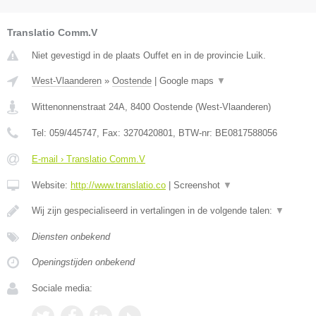
Translatio Comm.V
Niet gevestigd in de plaats Ouffet en in de provincie Luik.
West-Vlaanderen
»
Oostende
|
Google maps
▼
Wittenonnenstraat 24A
,
8400
Oostende
(
West-Vlaanderen
)
Tel:
059/445747
, Fax:
3270420801
, BTW-nr:
BE0817588056
E-mail › Translatio Comm.V
Website:
http://www.translatio.co
|
Screenshot
▼
Wij zijn gespecialiseerd in vertalingen in de volgende talen:
▼
Diensten onbekend
Openingstijden onbekend
Sociale media: