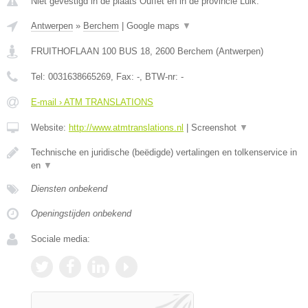
Niet gevestigd in de plaats Ouffet en in de provincie Luik.
Antwerpen
»
Berchem
|
Google maps
▼
FRUITHOFLAAN 100 BUS 18
,
2600
Berchem
(
Antwerpen
)
Tel:
0031638665269
, Fax:
-
, BTW-nr:
-
E-mail › ATM TRANSLATIONS
Website:
http://www.atmtranslations.nl
|
Screenshot
▼
Technische en juridische (beëdigde) vertalingen en tolkenservice in
en
▼
Diensten onbekend
Openingstijden onbekend
Sociale media: