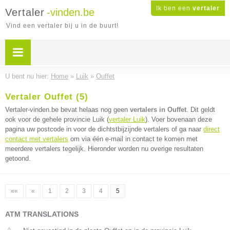
Ik ben een
vertaler
Vertaler
-vinden.be
Vind een vertaler bij u in de buurt!
U bent nu hier:
Home
»
Luik
»
Ouffet
Vertaler Ouffet (5)
Vertaler-vinden.be bevat helaas nog geen
vertalers in Ouffet
. Dit geldt
ook voor de gehele provincie Luik (
vertaler Luik
). Voer bovenaan deze
pagina uw postcode in voor de dichtstbijzijnde vertalers of ga naar
direct
contact met vertalers
om via één e-mail in contact te komen met
meerdere vertalers tegelijk. Hieronder worden nu overige resultaten
getoond.
««
«
1
2
3
4
5
ATM TRANSLATIONS