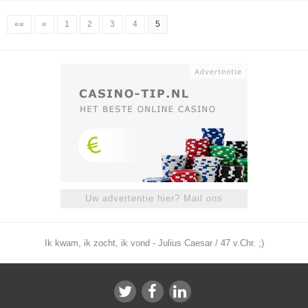
««
«
1
2
3
4
5
Uw advertentie hier? Mail ons
Ik kwam, ik zocht, ik vond - Julius Caesar / 47 v.Chr. ;)