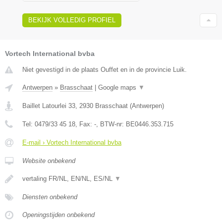
BEKIJK VOLLEDIG PROFIEL
Vortech International bvba
Niet gevestigd in de plaats Ouffet en in de provincie Luik.
Antwerpen
»
Brasschaat
|
Google maps
▼
Baillet Latourlei 33
,
2930
Brasschaat
(
Antwerpen
)
Tel:
0479/33 45 18
, Fax:
-
, BTW-nr:
BE0446.353.715
E-mail › Vortech International bvba
Website onbekend
vertaling FR/NL, EN/NL, ES/NL
▼
Diensten onbekend
Openingstijden onbekend