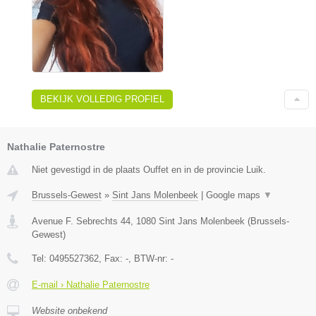
BEKIJK VOLLEDIG PROFIEL
Nathalie Paternostre
Niet gevestigd in de plaats Ouffet en in de provincie Luik.
Brussels-Gewest
»
Sint Jans Molenbeek
|
Google maps
▼
Avenue F. Sebrechts 44
,
1080
Sint Jans Molenbeek
(
Brussels-
Gewest
)
Tel:
0495527362
, Fax:
-
, BTW-nr:
-
E-mail › Nathalie Paternostre
Website onbekend