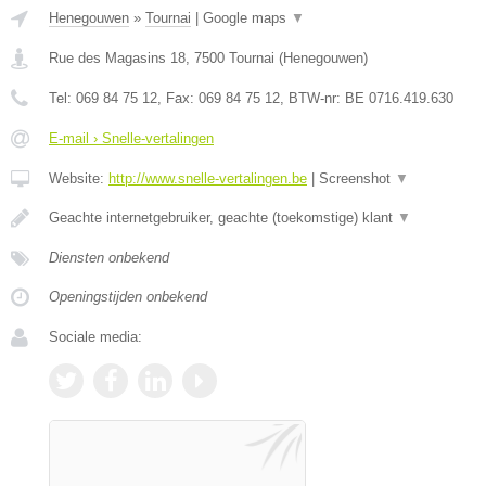
Henegouwen
»
Tournai
|
Google maps
▼
Rue des Magasins 18
,
7500
Tournai
(
Henegouwen
)
Tel:
069 84 75 12
, Fax:
069 84 75 12
, BTW-nr:
BE 0716.419.630
E-mail › Snelle-vertalingen
Website:
http://www.snelle-vertalingen.be
|
Screenshot
▼
Geachte internetgebruiker, geachte (toekomstige) klant
▼
Diensten onbekend
Openingstijden onbekend
Sociale media: