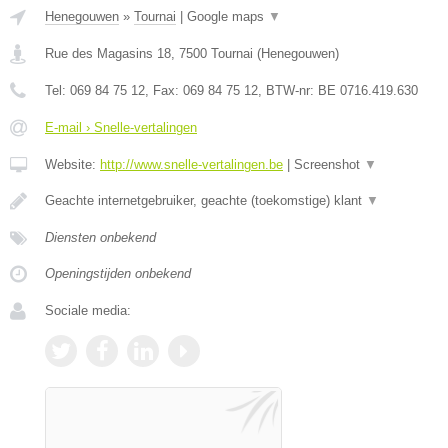
Henegouwen
»
Tournai
|
Google maps
▼
Rue des Magasins 18
,
7500
Tournai
(
Henegouwen
)
Tel:
069 84 75 12
, Fax:
069 84 75 12
, BTW-nr:
BE 0716.419.630
E-mail › Snelle-vertalingen
Website:
http://www.snelle-vertalingen.be
|
Screenshot
▼
Geachte internetgebruiker, geachte (toekomstige) klant
▼
Diensten onbekend
Openingstijden onbekend
Sociale media: