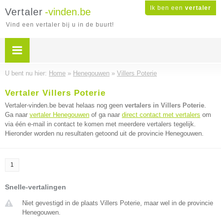
Ik ben een
vertaler
Vertaler
-vinden.be
Vind een vertaler bij u in de buurt!
U bent nu hier:
Home
»
Henegouwen
»
Villers Poterie
Vertaler Villers Poterie
Vertaler-vinden.be bevat helaas nog geen
vertalers in Villers Poterie
.
Ga naar
vertaler Henegouwen
of ga naar
direct contact met vertalers
om
via één e-mail in contact te komen met meerdere vertalers tegelijk.
Hieronder worden nu resultaten getoond uit de provincie Henegouwen.
1
Snelle-vertalingen
Niet gevestigd in de plaats Villers Poterie, maar wel in de provincie
Henegouwen.