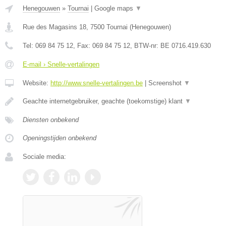
Henegouwen
»
Tournai
|
Google maps
▼
Rue des Magasins 18
,
7500
Tournai
(
Henegouwen
)
Tel:
069 84 75 12
, Fax:
069 84 75 12
, BTW-nr:
BE 0716.419.630
E-mail › Snelle-vertalingen
Website:
http://www.snelle-vertalingen.be
|
Screenshot
▼
Geachte internetgebruiker, geachte (toekomstige) klant
▼
Diensten onbekend
Openingstijden onbekend
Sociale media: