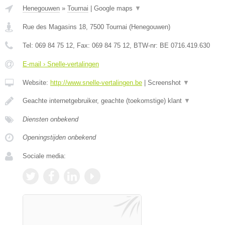
Henegouwen
»
Tournai
|
Google maps
▼
Rue des Magasins 18
,
7500
Tournai
(
Henegouwen
)
Tel:
069 84 75 12
, Fax:
069 84 75 12
, BTW-nr:
BE 0716.419.630
E-mail › Snelle-vertalingen
Website:
http://www.snelle-vertalingen.be
|
Screenshot
▼
Geachte internetgebruiker, geachte (toekomstige) klant
▼
Diensten onbekend
Openingstijden onbekend
Sociale media: