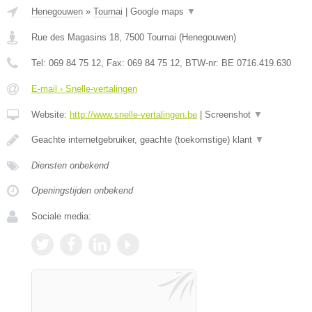
Henegouwen
»
Tournai
|
Google maps
▼
Rue des Magasins 18
,
7500
Tournai
(
Henegouwen
)
Tel:
069 84 75 12
, Fax:
069 84 75 12
, BTW-nr:
BE 0716.419.630
E-mail › Snelle-vertalingen
Website:
http://www.snelle-vertalingen.be
|
Screenshot
▼
Geachte internetgebruiker, geachte (toekomstige) klant
▼
Diensten onbekend
Openingstijden onbekend
Sociale media: