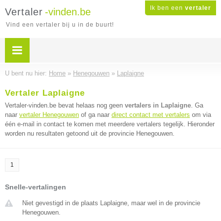
Ik ben een
vertaler
Vertaler
-vinden.be
Vind een vertaler bij u in de buurt!
U bent nu hier:
Home
»
Henegouwen
»
Laplaigne
Vertaler Laplaigne
Vertaler-vinden.be bevat helaas nog geen
vertalers in Laplaigne
. Ga
naar
vertaler Henegouwen
of ga naar
direct contact met vertalers
om via
één e-mail in contact te komen met meerdere vertalers tegelijk. Hieronder
worden nu resultaten getoond uit de provincie Henegouwen.
1
Snelle-vertalingen
Niet gevestigd in de plaats Laplaigne, maar wel in de provincie
Henegouwen.