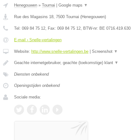
Henegouwen
»
Tournai
|
Google maps
▼
Rue des Magasins 18
,
7500
Tournai
(
Henegouwen
)
Tel:
069 84 75 12
, Fax:
069 84 75 12
, BTW-nr:
BE 0716.419.630
E-mail › Snelle-vertalingen
Website:
http://www.snelle-vertalingen.be
|
Screenshot
▼
Geachte internetgebruiker, geachte (toekomstige) klant
▼
Diensten onbekend
Openingstijden onbekend
Sociale media: