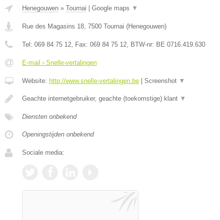
Henegouwen
»
Tournai
|
Google maps
▼
Rue des Magasins 18
,
7500
Tournai
(
Henegouwen
)
Tel:
069 84 75 12
, Fax:
069 84 75 12
, BTW-nr:
BE 0716.419.630
E-mail › Snelle-vertalingen
Website:
http://www.snelle-vertalingen.be
|
Screenshot
▼
Geachte internetgebruiker, geachte (toekomstige) klant
▼
Diensten onbekend
Openingstijden onbekend
Sociale media: