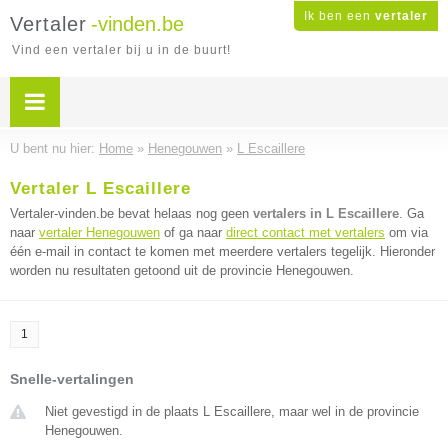
Ik ben een
vertaler
Vertaler
-vinden.be
Vind een vertaler bij u in de buurt!
U bent nu hier:
Home
»
Henegouwen
»
L Escaillere
Vertaler L Escaillere
Vertaler-vinden.be bevat helaas nog geen
vertalers in L Escaillere
. Ga
naar
vertaler Henegouwen
of ga naar
direct contact met vertalers
om via
één e-mail in contact te komen met meerdere vertalers tegelijk. Hieronder
worden nu resultaten getoond uit de provincie Henegouwen.
1
Snelle-vertalingen
Niet gevestigd in de plaats L Escaillere, maar wel in de provincie
Henegouwen.