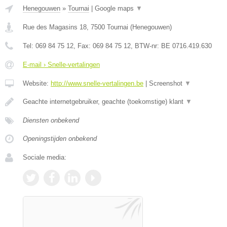
Henegouwen
»
Tournai
|
Google maps
▼
Rue des Magasins 18
,
7500
Tournai
(
Henegouwen
)
Tel:
069 84 75 12
, Fax:
069 84 75 12
, BTW-nr:
BE 0716.419.630
E-mail › Snelle-vertalingen
Website:
http://www.snelle-vertalingen.be
|
Screenshot
▼
Geachte internetgebruiker, geachte (toekomstige) klant
▼
Diensten onbekend
Openingstijden onbekend
Sociale media: