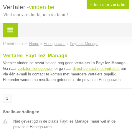
Ik ben een
vertaler
Vertaler
-vinden.be
Vind een vertaler bij u in de buurt!
U bent nu hier:
Home
»
Henegouwen
»
Fayt lez Manage
Vertaler Fayt lez Manage
Vertaler-vinden.be bevat helaas nog geen
vertalers in Fayt lez Manage
.
Ga naar
vertaler Henegouwen
of ga naar
direct contact met vertalers
om
via één e-mail in contact te komen met meerdere vertalers tegelijk.
Hieronder worden nu resultaten getoond uit de provincie Henegouwen.
1
Snelle-vertalingen
Niet gevestigd in de plaats Fayt lez Manage, maar wel in de
provincie Henegouwen.