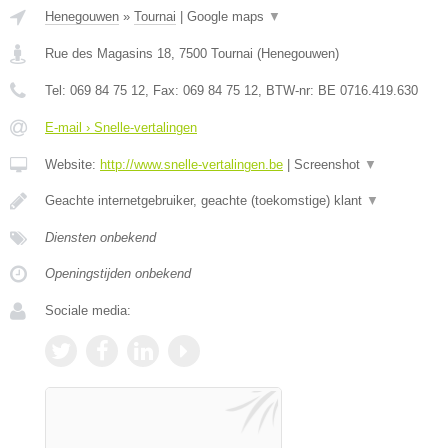
Henegouwen
»
Tournai
|
Google maps
▼
Rue des Magasins 18
,
7500
Tournai
(
Henegouwen
)
Tel:
069 84 75 12
, Fax:
069 84 75 12
, BTW-nr:
BE 0716.419.630
E-mail › Snelle-vertalingen
Website:
http://www.snelle-vertalingen.be
|
Screenshot
▼
Geachte internetgebruiker, geachte (toekomstige) klant
▼
Diensten onbekend
Openingstijden onbekend
Sociale media: