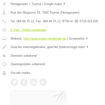
Henegouwen
»
Tournai
|
Google maps
▼
Rue des Magasins 18
,
7500
Tournai
(
Henegouwen
)
Tel:
069 84 75 12
, Fax:
069 84 75 12
, BTW-nr:
BE 0716.419.630
E-mail › Snelle-vertalingen
Website:
http://www.snelle-vertalingen.be
|
Screenshot
▼
Geachte internetgebruiker, geachte (toekomstige) klant
▼
Diensten onbekend
Openingstijden onbekend
Sociale media: