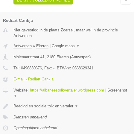
BEKIJK VOLLEDIG PROFIEL
Rediart Cankja
Niet gevestigd in de plaats Zoersel, maar wel in de provincie
Antwerpen.
Antwerpen
»
Ekeren
|
Google maps
▼
Molenaarstraat 41
,
2180
Ekeren
(
Antwerpen
)
Tel:
0496830676
, Fax:
-
, BTW-nr:
0568629341
E-mail › Rediart Cankja
Website:
https://albaneestolkvertaler.wordpress.com
|
Screenshot
▼
Beëdigd en sociale tolk en vertaler
▼
Diensten onbekend
Openingstijden onbekend