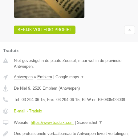
BEKIJK VOLLEDIG PROFIEL
Traduix
Niet gevestigd in de plaats Zoersel, maar wel in de provincie
Antwerpen.
Antwerpen
»
Emblem
|
Google maps
▼
De Niel 9
,
2520
Emblem
(
Antwerpen
)
Tel:
03 294 06 15
, Fax:
03 294 06 15
, BTW-nr:
BE0835428039
E-mail › Traduix
Website:
https://www.traduix.com
|
Screenshot
▼
Ons professionele vertaalbureau te Antwerpen levert vertalingen,