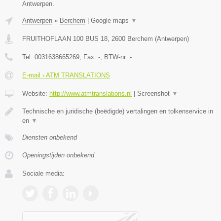
Antwerpen.
Antwerpen
»
Berchem
|
Google maps
▼
FRUITHOFLAAN 100 BUS 18
,
2600
Berchem
(
Antwerpen
)
Tel:
0031638665269
, Fax:
-
, BTW-nr:
-
E-mail › ATM TRANSLATIONS
Website:
http://www.atmtranslations.nl
|
Screenshot
▼
Technische en juridische (beëdigde) vertalingen en tolkenservice in
en
▼
Diensten onbekend
Openingstijden onbekend
Sociale media: