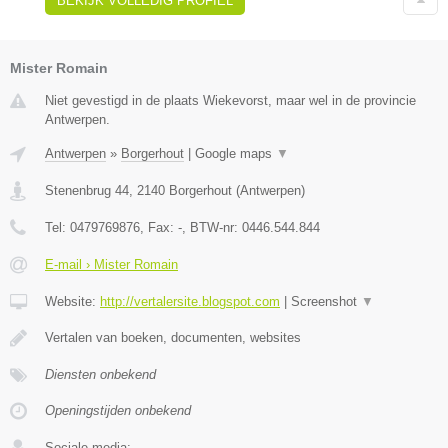
BEKIJK VOLLEDIG PROFIEL
Mister Romain
Niet gevestigd in de plaats Wiekevorst, maar wel in de provincie
Antwerpen.
Antwerpen
»
Borgerhout
|
Google maps
▼
Stenenbrug 44
,
2140
Borgerhout
(
Antwerpen
)
Tel:
0479769876
, Fax:
-
, BTW-nr:
0446.544.844
E-mail › Mister Romain
Website:
http://vertalersite.blogspot.com
|
Screenshot
▼
Vertalen van boeken, documenten, websites
Diensten onbekend
Openingstijden onbekend
Sociale media: