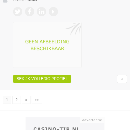
BEKIJK VOLLEDIG PROFIEL
1
2
»
»»