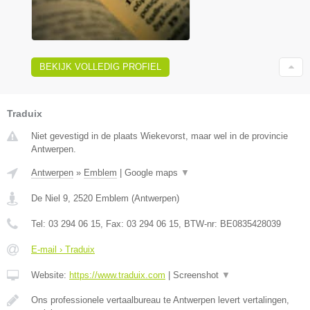
BEKIJK VOLLEDIG PROFIEL
Traduix
Niet gevestigd in de plaats Wiekevorst, maar wel in de provincie
Antwerpen.
Antwerpen
»
Emblem
|
Google maps
▼
De Niel 9
,
2520
Emblem
(
Antwerpen
)
Tel:
03 294 06 15
, Fax:
03 294 06 15
, BTW-nr:
BE0835428039
E-mail › Traduix
Website:
https://www.traduix.com
|
Screenshot
▼
Ons professionele vertaalbureau te Antwerpen levert vertalingen,