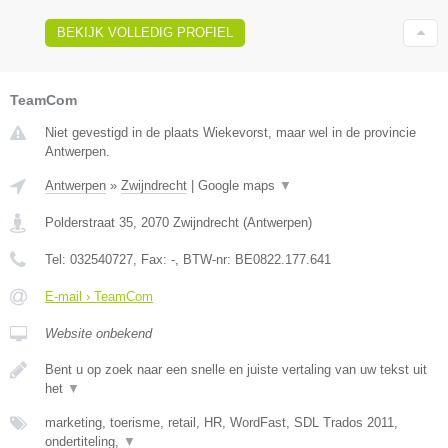
BEKIJK VOLLEDIG PROFIEL
TeamCom
Niet gevestigd in de plaats Wiekevorst, maar wel in de provincie
Antwerpen.
Antwerpen
»
Zwijndrecht
|
Google maps
▼
Polderstraat 35
,
2070
Zwijndrecht
(
Antwerpen
)
Tel:
032540727
, Fax:
-
, BTW-nr:
BE0822.177.641
E-mail › TeamCom
Website onbekend
Bent u op zoek naar een snelle en juiste vertaling van uw tekst uit
het
▼
marketing, toerisme, retail, HR, WordFast, SDL Trados 2011,
ondertiteling,
▼