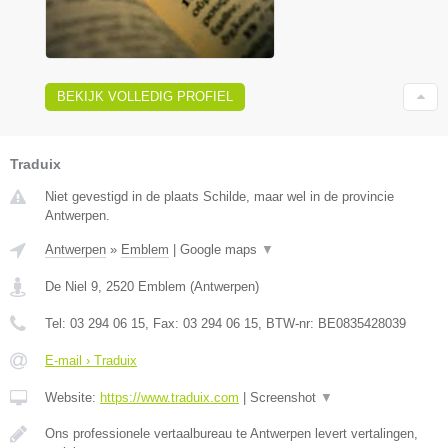
BEKIJK VOLLEDIG PROFIEL
Traduix
Niet gevestigd in de plaats Schilde, maar wel in de provincie
Antwerpen.
Antwerpen
»
Emblem
|
Google maps
▼
De Niel 9
,
2520
Emblem
(
Antwerpen
)
Tel:
03 294 06 15
, Fax:
03 294 06 15
, BTW-nr:
BE0835428039
E-mail › Traduix
Website:
https://www.traduix.com
|
Screenshot
▼
Ons professionele vertaalbureau te Antwerpen levert vertalingen,