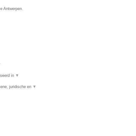
ie Antwerpen.
▼
iseerd in
▼
ene, juridische en
▼