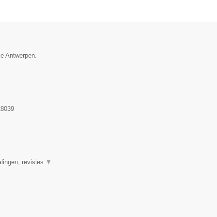
ie Antwerpen.
8039
alingen, revisies
▼