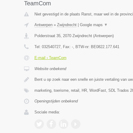
TeamCom
Niet gevestigd in de plaats Ranst, maar wel in de provinc
Antwerpen
»
Zwijndrecht
|
Google maps
▼
Polderstraat 35
,
2070
Zwijndrecht
(
Antwerpen
)
Tel:
032540727
, Fax:
-
, BTW-nr:
BE0822.177.641
E-mail › TeamCom
Website onbekend
Bent u op zoek naar een snelle en juiste vertaling van uw
marketing, toerisme, retail, HR, WordFast, SDL Trados 20
Openingstijden onbekend
Sociale media: