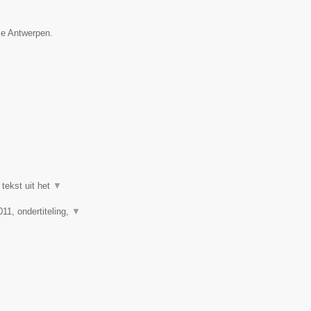
ie Antwerpen.
 tekst uit het
▼
11, ondertiteling,
▼