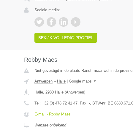
Sociale media:
BEKIJK VOLLEDIG PROFIEL
Robby Maes
Niet gevestigd in de plaats Ranst, maar wel in de provinc
Antwerpen
»
Halle
|
Google maps
▼
Halle
,
2980
Halle
(
Antwerpen
)
Tel:
+32 (0) 478 72 41 47
, Fax:
-
, BTW-nr:
BE 0880.671.
E-mail › Robby Maes
Website onbekend