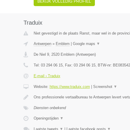
BEKIJK VOLLEDIG PROFIEL
Traduix
Niet gevestigd in de plaats Ranst, maar wel in de provinc
Antwerpen
»
Emblem
|
Google maps
▼
De Niel 9
,
2520
Emblem
(
Antwerpen
)
Tel:
03 294 06 15
, Fax:
03 294 06 15
, BTW-nr:
BE083542
E-mail › Traduix
Website:
https://www.traduix.com
|
Screenshot
▼
Ons professionele vertaalbureau te Antwerpen levert vert
Diensten onbekend
Openingstijden
▼
Laatste tweets
▼
|
Laatste facebook posts
▼