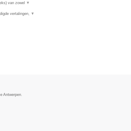
rieks) van zowel
▼
digde vertalingen,
▼
ie Antwerpen.