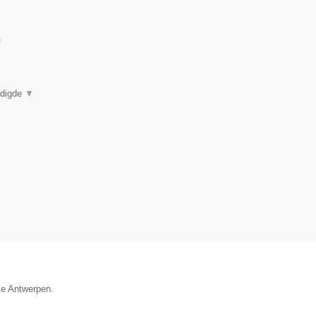
▼
eëdigde
▼
ie Antwerpen.