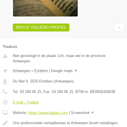
BEKIJK VOLLEDIG PROFIEL
Traduix
Niet gevestigd in de plaats Lint, maar wel in de provincie
Antwerpen.
Antwerpen
»
Emblem
|
Google maps
▼
De Niel 9
,
2520
Emblem
(
Antwerpen
)
Tel:
03 294 06 15
, Fax:
03 294 06 15
, BTW-nr:
BE0835428039
E-mail › Traduix
Website:
https://www.traduix.com
|
Screenshot
▼
Ons professionele vertaalbureau te Antwerpen levert vertalingen,