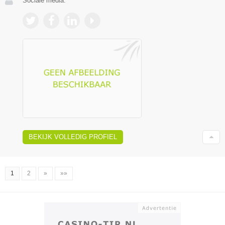
Sociale media:
BEKIJK VOLLEDIG PROFIEL
1
2
»
»»