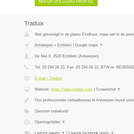
BEKIJK VOLLEDIG PROFIEL
Traduix
Niet gevestigd in de plaats Eindhout, maar wel in de prov
Antwerpen
»
Emblem
|
Google maps
▼
De Niel 9
,
2520
Emblem
(
Antwerpen
)
Tel:
03 294 06 15
, Fax:
03 294 06 15
, BTW-nr:
BE083542
E-mail › Traduix
Website:
https://www.traduix.com
|
Screenshot
▼
Ons professionele vertaalbureau te Antwerpen levert vert
Diensten onbekend
Openingstijden
▼
Laatste tweets
▼
|
Laatste facebook posts
▼