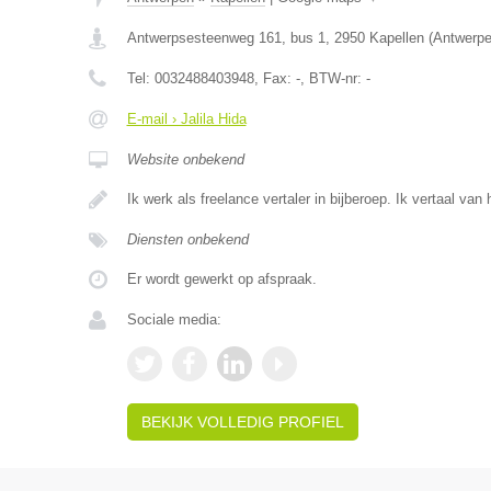
Antwerpsesteenweg 161, bus 1
,
2950
Kapellen
(
Antwerp
Tel:
0032488403948
, Fax:
-
, BTW-nr:
-
E-mail › Jalila Hida
Website onbekend
Ik werk als freelance vertaler in bijberoep. Ik vertaal va
Diensten onbekend
Er wordt gewerkt op afspraak.
Sociale media:
BEKIJK VOLLEDIG PROFIEL