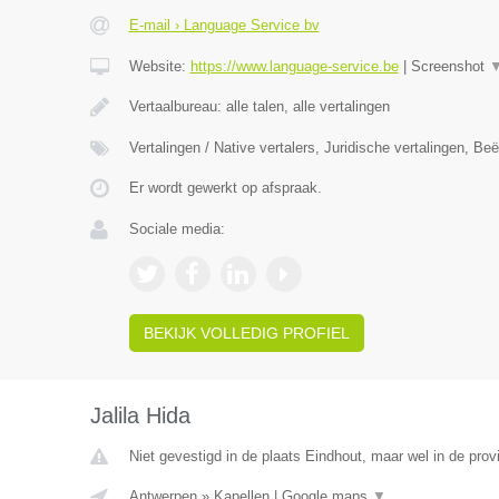
E-mail › Language Service bv
Website:
https://www.language-service.be
|
Screenshot
Vertaalbureau: alle talen, alle vertalingen
Vertalingen / Native vertalers, Juridische vertalingen, B
Er wordt gewerkt op afspraak.
Sociale media:
BEKIJK VOLLEDIG PROFIEL
Jalila Hida
Niet gevestigd in de plaats Eindhout, maar wel in de prov
Antwerpen
»
Kapellen
|
Google maps
▼