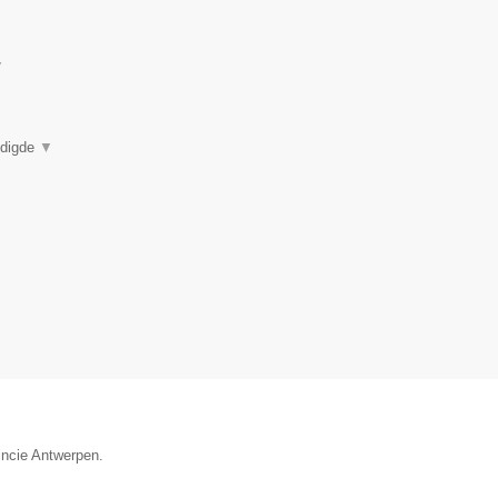
▼
eëdigde
▼
incie Antwerpen.