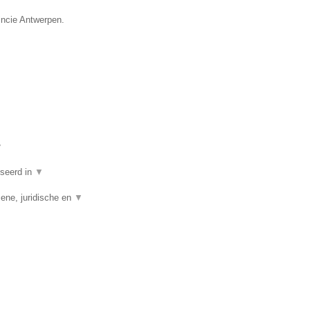
incie Antwerpen.
▼
iseerd in
▼
ene, juridische en
▼