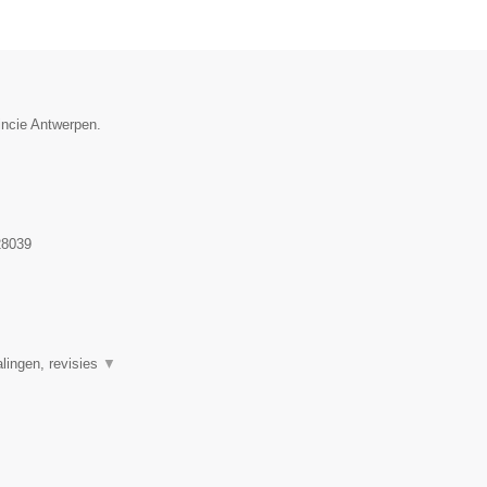
incie Antwerpen.
8039
alingen, revisies
▼