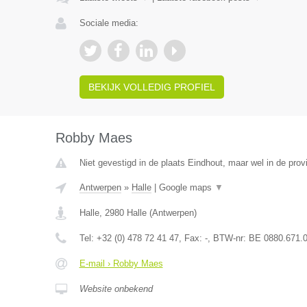
Sociale media:
BEKIJK VOLLEDIG PROFIEL
Robby Maes
Niet gevestigd in de plaats Eindhout, maar wel in de prov
Antwerpen
»
Halle
|
Google maps
▼
Halle
,
2980
Halle
(
Antwerpen
)
Tel:
+32 (0) 478 72 41 47
, Fax:
-
, BTW-nr:
BE 0880.671.
E-mail › Robby Maes
Website onbekend