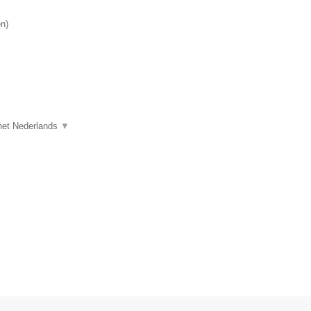
en
)
n het Nederlands
▼