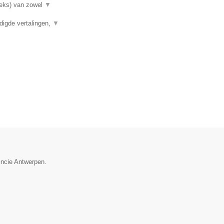
rieks) van zowel
▼
digde vertalingen,
▼
incie Antwerpen.