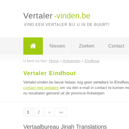
Vertaler
-vinden.be
VIND EEN VERTALER BIJ U IN DE BUURT!
Nieuws
Zoeken
Contact
U bent nu hier:
Home
»
Antwerpen
»
Eindhout
Vertaler Eindhout
Vertaler-vinden.be bevat helaas nog geen
vertalers in Eindhou
contact met vertalers
om via één e-mail in contact te komen met
nu resultaten getoond uit de provincie Antwerpen.
1
2
»
»»
Vertaalbureau Jinah Translations