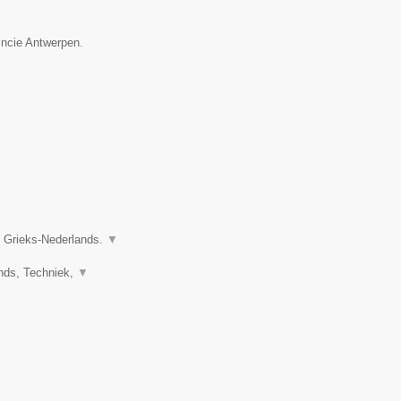
incie Antwerpen.
n Grieks-Nederlands.
▼
ands, Techniek,
▼