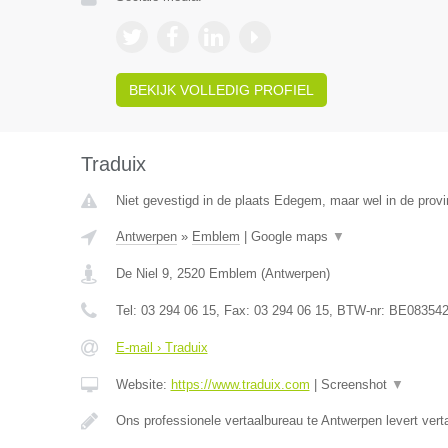
BEKIJK VOLLEDIG PROFIEL
Traduix
Niet gevestigd in de plaats Edegem, maar wel in de prov
Antwerpen
»
Emblem
|
Google maps
▼
De Niel 9
,
2520
Emblem
(
Antwerpen
)
Tel:
03 294 06 15
, Fax:
03 294 06 15
, BTW-nr:
BE083542
E-mail › Traduix
Website:
https://www.traduix.com
|
Screenshot
▼
Ons professionele vertaalbureau te Antwerpen levert vert