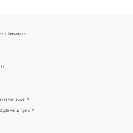
incie Antwerpen.
017
rieks) van zowel
▼
digde vertalingen,
▼