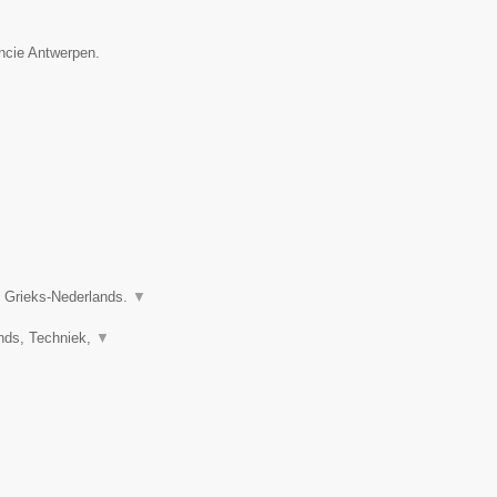
incie Antwerpen.
n Grieks-Nederlands.
▼
ands, Techniek,
▼