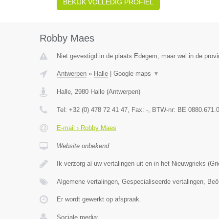
BEKIJK VOLLEDIG PROFIEL
Robby Maes
Niet gevestigd in de plaats Edegem, maar wel in de prov
Antwerpen
»
Halle
|
Google maps
▼
Halle
,
2980
Halle
(
Antwerpen
)
Tel:
+32 (0) 478 72 41 47
, Fax:
-
, BTW-nr:
BE 0880.671.
E-mail › Robby Maes
Website onbekend
Ik verzorg al uw vertalingen uit en in het Nieuwgrieks (G
Algemene vertalingen, Gespecialiseerde vertalingen, Beë
Er wordt gewerkt op afspraak.
Sociale media: