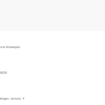
incie Antwerpen.
8039
alingen, revisies
▼