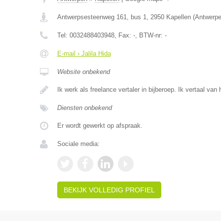
Antwerpsesteenweg 161, bus 1
,
2950
Kapellen
(
Antwerp
Tel:
0032488403948
, Fax:
-
, BTW-nr:
-
E-mail › Jalila Hida
Website onbekend
Ik werk als freelance vertaler in bijberoep. Ik vertaal va
Diensten onbekend
Er wordt gewerkt op afspraak.
Sociale media:
BEKIJK VOLLEDIG PROFIEL