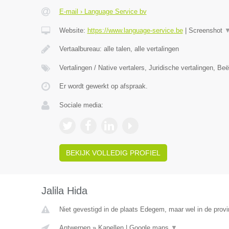
E-mail › Language Service bv
Website:
https://www.language-service.be
|
Screenshot
Vertaalbureau: alle talen, alle vertalingen
Vertalingen / Native vertalers, Juridische vertalingen, B
Er wordt gewerkt op afspraak.
Sociale media:
BEKIJK VOLLEDIG PROFIEL
Jalila Hida
Niet gevestigd in de plaats Edegem, maar wel in de prov
Antwerpen
»
Kapellen
|
Google maps
▼