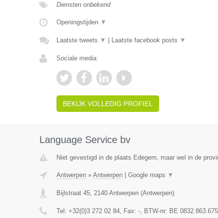
Diensten onbekend
Openingstijden
▼
Laatste tweets
▼
|
Laatste facebook posts
▼
Sociale media:
BEKIJK VOLLEDIG PROFIEL
Language Service bv
Niet gevestigd in de plaats Edegem, maar wel in de prov
Antwerpen
»
Antwerpen
|
Google maps
▼
Bijlstraat 45
,
2140
Antwerpen
(
Antwerpen
)
Tel:
+32(0)3 272 02 84
, Fax:
-
, BTW-nr:
BE 0832.863.675