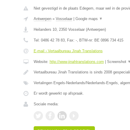
Niet gevestigd in de plaats Edegem, maar wel in de prov
Antwerpen
»
Vosselaar
|
Google maps
▼
Heilanders 10
,
2350
Vosselaar
(
Antwerpen
)
Tel:
0486 42 78 83
, Fax:
-
, BTW-nr:
BE 0896 734 415
E-mail › Vertaalbureau Jinah Translations
Website:
http://www.jinahtranslations.com
|
Screenshot
Vertaalbureau Jinah Translations is sinds 2008 gespecial
Vertalingen Engels-Nederlands/Nederlands-Engels, algem
Er wordt gewerkt op afspraak.
Sociale media: