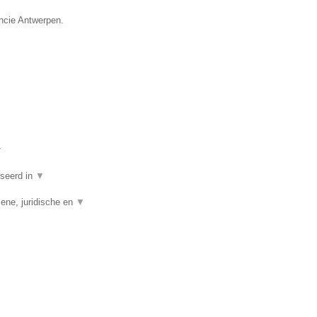
incie Antwerpen.
▼
iseerd in
▼
ene, juridische en
▼