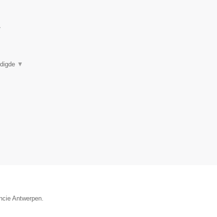
▼
eëdigde
▼
incie Antwerpen.