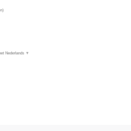
en
)
n het Nederlands
▼